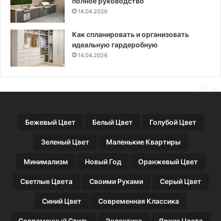
полное руководство
й
у
н
14.04.2026
ч
е
а
р
е
Как спланировать и организовать
о
идеальную гардеробную
в
14.04.2026
Бежевый Цвет
Белый Цвет
Голубой Цвет
Зеленый Цвет
Маленькие Квартиры
Минимализм
Новый Год
Оранжевый Цвет
Светлые Цвета
Своими Руками
Серый Цвет
Синий Цвет
Современная Классика
Современный Стиль
Эклектика
Яркие Цвета