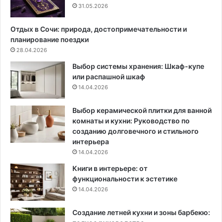
ы
а
31.05.2026
х
к
и
о
Отдых в Сочи: природа, достопримечательности и
с
н
планирование поездки
т
и
28.04.2026
и
ч
Выбор системы хранения: Шкаф-купе
л
т
или распашной шкаф
ь
о
14.04.2026
н
д
ы
е
х
л
Выбор керамической плитки для ванной
и
а
комнаты и кухни: Руководство по
д
т
созданию долговечного и стильного
е
ь
интерьера
й
в
14.04.2026
о
э
Книги в интерьере: от
т
т
функциональности к эстетике
д
о
14.04.2026
и
м
з
с
Создание летней кухни и зоны барбекю:
а
л