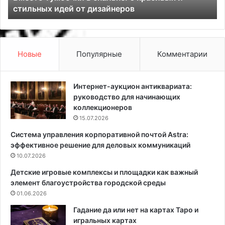
стильных идей от дизайнеров
б
о
о
е
ч
т
к
с
и
о
Новые
Популярные
Комментарии
в
б
с
а
п
к
Интернет-аукцион антиквариата:
а
а
руководство для начинающих
л
:
коллекционеров
ь
ч
15.07.2026
н
т
Система управления корпоративной почтой Astra:
е
о
эффективное решение для деловых коммуникаций
:
г
6
10.07.2026
о
к
в
Детские игровые комплексы и площадки как важный
р
о
элемент благоустройства городской среды
а
р
01.06.2026
с
и
и
т
Гадание да или нет на картах Таро и
в
з
игральных картах