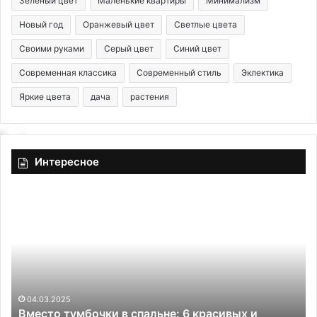
Зеленый цвет
Маленькие квартиры
Минимализм
Новый год
Оранжевый цвет
Светлые цвета
Своими руками
Серый цвет
Синий цвет
Современная классика
Современный стиль
Эклектика
Яркие цвета
дача
растения
Интересное
В
У
м
с
е
о
с
с
т
е
о
д
т
е
у
й
04.03.2025
Вместо тумбочки в спальне: 6 красивых и
м
в