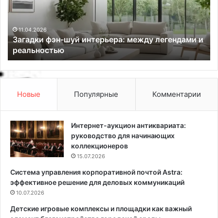
к
и
и
д
ф
л
11.04.2026
Загадки фэн-шуй интерьера: между легендами и
э
я
реальностью
н
г
-
и
ш
п
у
с
й
о
Новые
Популярные
Комментарии
и
к
н
а
т
р
Интернет-аукцион антиквариата:
е
т
руководство для начинающих
р
о
коллекционеров
ь
н
15.07.2026
е
а
Система управления корпоративной почтой Astra:
р
:
эффективное решение для деловых коммуникаций
а
в
:
10.07.2026
и
м
д
Детские игровые комплексы и площадки как важный
е
ы