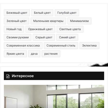
Бежевый цвет
Белый цвет
Голубой цвет
Зеленый цвет
Маленькие квартиры
Минимализм
Новый год
Оранжевый цвет
Светлые цвета
Своими руками
Серый цвет
Синий цвет
Современная классика
Современный стиль
Эклектика
Яркие цвета
дача
растения
Интересное
З
Д
а
ю
г
б
а
е
д
л