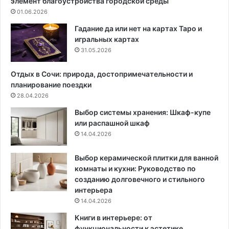
элемент благоустройства городской среды
ж
и
01.06.2026
д
с
у
о
Гадание да или нет на картах Таро и
л
в
игральных картах
е
е
31.05.2026
г
т
е
ы
Отдых в Сочи: природа, достопримечательности и
н
п
планирование поездки
д
о
28.04.2026
а
в
Выбор системы хранения: Шкаф-купе
м
ы
или распашной шкаф
и
б
14.04.2026
и
о
р
р
е
у
Выбор керамической плитки для ванной
а
комнаты и кухни: Руководство по
л
созданию долговечного и стильного
ь
интерьера
н
14.04.2026
о
Книги в интерьере: от
с
функциональности к эстетике