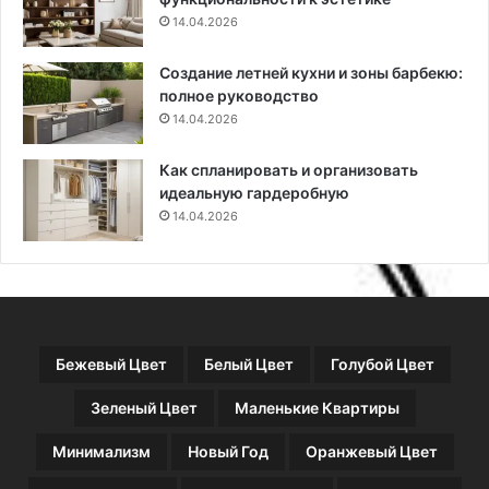
т
14.04.2026
ь
ю
Создание летней кухни и зоны барбекю:
полное руководство
14.04.2026
Как спланировать и организовать
идеальную гардеробную
14.04.2026
Бежевый Цвет
Белый Цвет
Голубой Цвет
Зеленый Цвет
Маленькие Квартиры
Минимализм
Новый Год
Оранжевый Цвет