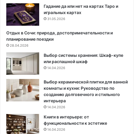
н
м
Гадание да или нет на картах Таро и
у
и
игральных картах
ю
д
31.05.2026
:
о
п
р
Отдых в Сочи: природа, достопримечательности и
о
о
планирование поездки
л
в
28.04.2026
е
в
Выбор системы хранения: Шкаф-купе
з
и
или распашной шкаф
н
ю
14.04.2026
ы
н
е
е
с
2
Выбор керамической плитки для ванной
о
0
комнаты и кухни: Руководство по
в
2
созданию долговечного и стильного
е
5
интерьера
т
г
14.04.2026
ы
о
Книги в интерьере: от
,
д
функциональности к эстетике
у
а
14.04.2026
д
: