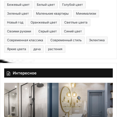
Бежевый цвет
Белый цвет
Голубой цвет
Зеленый цвет
Маленькие квартиры
Минимализм
Новый год
Оранжевый цвет
Светлые цвета
Своими руками
Серый цвет
Синий цвет
Современная классика
Современный стиль
Эклектика
Яркие цвета
дача
растения
Интересное
К
Б
а
л
к
а
о
г
й
о
ц
п