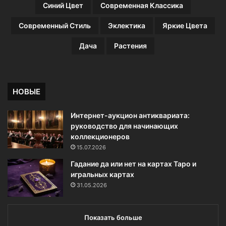
н
ю
Синий Цвет
Современная Классика
ы
и
х
с
Современный Стиль
Эклектика
Яркие Цвета
ф
о
о
в
Дача
Растения
т
е
о
т
ы
НОВЫЕ
Интернет-аукцион антиквариата:
руководство для начинающих
коллекционеров
15.07.2026
Гадание да или нет на картах Таро и
игральных картах
31.05.2026
Показать больше