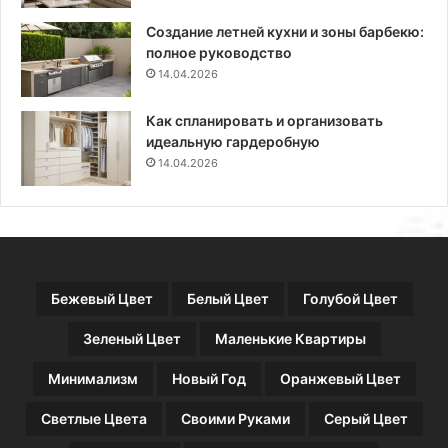
а
д
Создание летней кухни и зоны барбекю:
ч
а
полное руководство
н
т
ы
14.04.2026
ы
е
п
о
о
Как спланировать и организовать
т
л
идеальную гардеробную
т
у
14.04.2026
е
н
н
н
к
о
и
м
и
у
6
к
Бежевый Цвет
Белый Цвет
Голубой Цвет
7
а
н
л
Зеленый Цвет
Маленькие Квартиры
а
е
г
н
Минимализм
Новый Год
Оранжевый Цвет
л
д
я
а
Светлые Цвета
Своими Руками
Серый Цвет
д
р