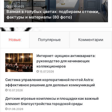
в
03.03.2025
р
Какой цвет дивана выбрать в гостиную:
е
и
полезные советы, удачные оттенки и 67
т
я
наглядных фото
д
т
и
н
в
ы
а
е
н
д
Новые
Популярные
Комментарии
а
н
в
и
ы
д
Интернет-аукцион антиквариата:
б
л
руководство для начинающих
р
я
коллекционеров
а
п
15.07.2026
т
о
Система управления корпоративной почтой Astra:
ь
с
эффективное решение для деловых коммуникаций
в
а
г
10.07.2026
д
о
к
Детские игровые комплексы и площадки как важный
с
и
элемент благоустройства городской среды
т
п
01.06.2026
и
о