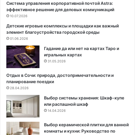
Система управления корпоративной почтой Astra:
:
в
эффективное решение для деловых коммуникаций
9
е
р
10.07.2026
т
а
ы
Детские игровые комплексы и площадки как важный
з
п
элемент благоустройства городской среды
н
о
01.06.2026
ы
в
х
ы
Гадание да или нет на картах Таро и
с
б
игральных картах
п
о
31.05.2026
о
р
с
у
Отдых в Сочи: природа, достопримечательности и
о
и
планирование поездки
б
п
28.04.2026
о
р
Выбор системы хранения: Шкаф-купе
в
а
или распашной шкаф
в
14.04.2026
и
л
а
Выбор керамической плитки для ванной
с
комнаты и кухни: Руководство по