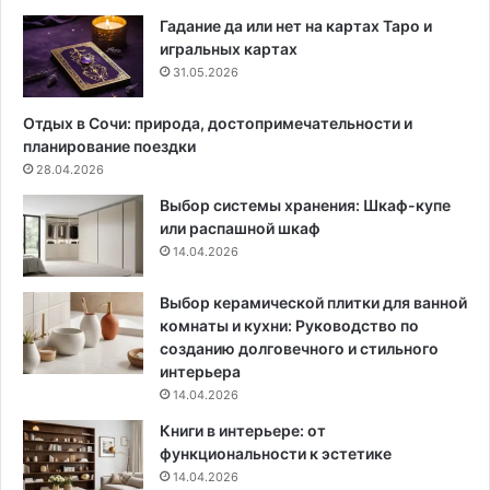
а
а
к
р
Гадание да или нет на картах Таро и
т
а
игральных картах
у
с
31.05.2026
а
с
л
а
Отдых в Сочи: природа, достопримечательности и
ь
д
планирование поездки
н
у
28.04.2026
ы
в
Выбор системы хранения: Шкаф-купе
е
2
или распашной шкаф
ц
0
14.04.2026
в
2
е
5
т
:
Выбор керамической плитки для ванной
а
с
комнаты и кухни: Руководство по
(
р
созданию долговечного и стильного
6
о
интерьера
2
к
14.04.2026
ф
и
Книги в интерьере: от
о
д
функциональности к эстетике
т
л
14.04.2026
о
я