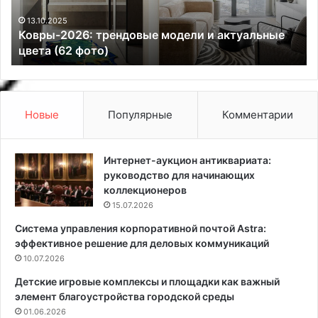
2
а
0
ж
13.10.2025
Ковры-2026: трендовые модели и актуальные
2
а
цвета (62 фото)
6
т
:
ь
т
п
р
е
е
т
Новые
Популярные
Комментарии
н
у
д
н
о
и
Интернет-аукцион антиквариата:
в
ю
руководство для начинающих
ы
с
коллекционеров
е
е
15.07.2026
м
м
Система управления корпоративной почтой Astra:
о
е
эффективное решение для деловых коммуникаций
д
н
е
10.07.2026
а
л
м
Детские игровые комплексы и площадки как важный
и
и
элемент благоустройства городской среды
и
н
01.06.2026