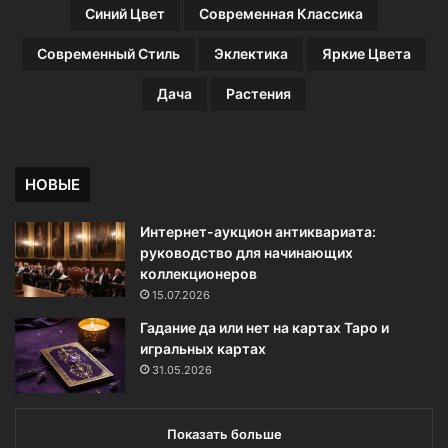
р
Синий Цвет
Современная Классика
и
я
Современный Стиль
Эклектика
Яркие Цвета
т
н
Дача
Растения
ы
е
д
н
НОВЫЕ
и
Интернет-аукцион антиквариата:
руководство для начинающих
коллекционеров
15.07.2026
Гадание да или нет на картах Таро и
игральных картах
31.05.2026
Показать больше