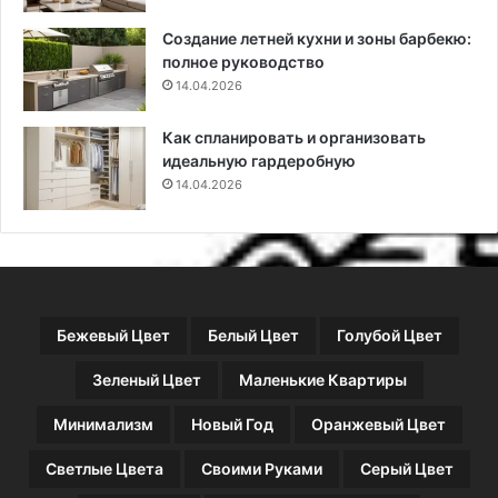
)
р
Создание летней кухни и зоны барбекю:
а
полное руководство
з
14.04.2026
н
ы
х
Как спланировать и организовать
р
идеальную гардеробную
е
14.04.2026
г
и
о
н
о
в
Бежевый Цвет
Белый Цвет
Голубой Цвет
,
б
Зеленый Цвет
Маленькие Квартиры
л
а
Минимализм
Новый Год
Оранжевый Цвет
г
о
Светлые Цвета
Своими Руками
Серый Цвет
п