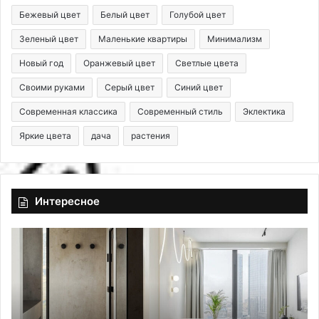
Бежевый цвет
Белый цвет
Голубой цвет
Зеленый цвет
Маленькие квартиры
Минимализм
Новый год
Оранжевый цвет
Светлые цвета
Своими руками
Серый цвет
Синий цвет
Современная классика
Современный стиль
Эклектика
Яркие цвета
дача
растения
Интересное
К
К
о
о
в
г
р
д
ы
а
-
с