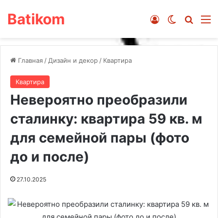
Batikom
Войти
Switch ski
Искат
М
Главная
/
Дизайн и декор
/
Квартира
Квартира
Невероятно преобразили
сталинку: квартира 59 кв. м
для семейной пары (фото
до и после)
27.10.2025