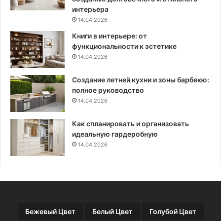
т
интерьера
ы
14.04.2026
д
Книги в интерьере: от
и
функциональности к эстетике
з
14.04.2026
а
й
Создание летней кухни и зоны барбекю:
н
полное руководство
а
14.04.2026
с
ф
о
Как спланировать и организовать
т
идеальную гардеробную
о
14.04.2026
Бежевый Цвет
Белый Цвет
Голубой Цвет