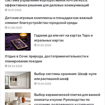
Система управления корпоративной почтой Astra:
а
о
эффективное решение для деловых коммуникаций
н
к
т
10.07.2026
в
н
к
Детские игровые комплексы и площадки как важный
ы
о
элемент благоустройства городской среды
й
р
01.06.2026
т
и
е
д
Гадание да или нет на картах Таро и
м
о
игральных картах
н
р
31.05.2026
ы
:
й
в
Отдых в Сочи: природа, достопримечательности и
и
и
планирование поездки
н
д
28.04.2026
т
ы
Выбор системы хранения: Шкаф-купе
е
и
или распашной шкаф
р
в
14.04.2026
ь
а
е
р
р
и
Выбор керамической плитки для ванной
а
комнаты и кухни: Руководство по
н
созданию долговечного и стильного