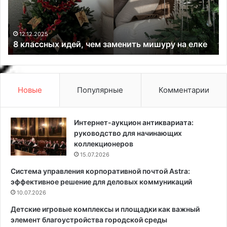
с
д
н
о
ы
в
х
в
12.12.2025
8 классных идей, чем заменить мишуру на елке
и
д
д
е
е
к
й
о
,
р
Новые
Популярные
Комментарии
ч
е
е
,
м
к
Интернет-аукцион антиквариата:
з
о
руководство для начинающих
а
т
коллекционеров
м
о
15.07.2026
е
р
Система управления корпоративной почтой Astra:
н
ы
эффективное решение для деловых коммуникаций
и
е
т
10.07.2026
у
ь
ж
Детские игровые комплексы и площадки как важный
м
е
элемент благоустройства городской среды
и
у