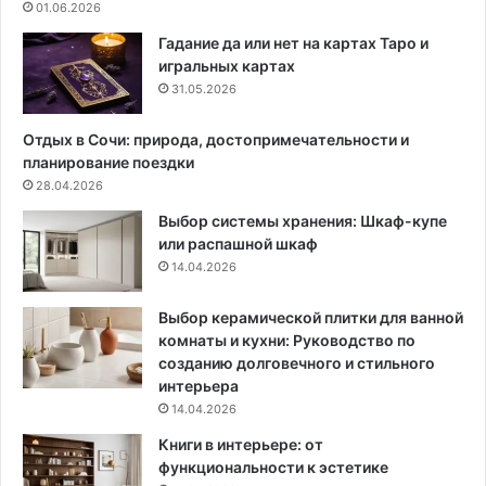
01.06.2026
ш
с
у
т
Гадание да или нет на картах Таро и
р
а
игральных картах
у
р
31.05.2026
н
е
а
л
Отдых в Сочи: природа, достопримечательности и
е
и
планирование поездки
л
(
28.04.2026
к
и
Выбор системы хранения: Шкаф-купе
е
ч
или распашной шкаф
е
14.04.2026
м
и
х
Выбор керамической плитки для ванной
з
комнаты и кухни: Руководство по
а
созданию долговечного и стильного
м
интерьера
е
14.04.2026
н
Книги в интерьере: от
и
функциональности к эстетике
т