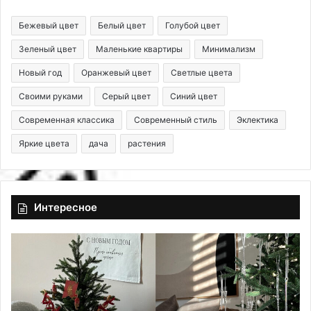
Бежевый цвет
Белый цвет
Голубой цвет
Зеленый цвет
Маленькие квартиры
Минимализм
Новый год
Оранжевый цвет
Светлые цвета
Своими руками
Серый цвет
Синий цвет
Современная классика
Современный стиль
Эклектика
Яркие цвета
дача
растения
Интересное
8
6
к
т
л
р
а
е
с
н