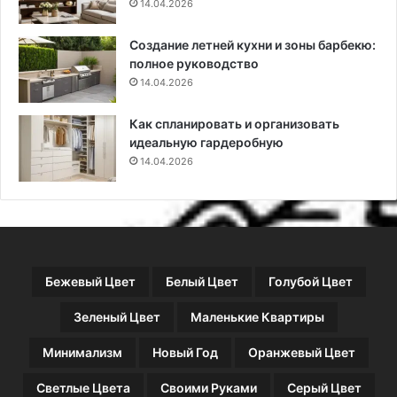
14.04.2026
ь
)
Создание летней кухни и зоны барбекю:
полное руководство
14.04.2026
Как спланировать и организовать
идеальную гардеробную
14.04.2026
Бежевый Цвет
Белый Цвет
Голубой Цвет
Зеленый Цвет
Маленькие Квартиры
Минимализм
Новый Год
Оранжевый Цвет
Светлые Цвета
Своими Руками
Серый Цвет