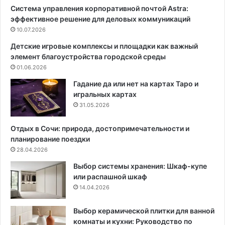
Система управления корпоративной почтой Astra:
ю
с
эффективное решение для деловых коммуникаций
щ
к
и
10.07.2026
р
й
ы
Детские игровые комплексы и площадки как важный
и
т
элемент благоустройства городской среды
н
ы
01.06.2026
т
х
е
д
Гадание да или нет на картах Таро и
р
о
игральных картах
ь
м
31.05.2026
е
а
р
ш
Отдых в Сочи: природа, достопримечательности и
7
н
планирование поездки
9
и
28.04.2026
к
х
Выбор системы хранения: Шкаф-купе
в
м
или распашной шкаф
.
и
14.04.2026
м
н
д
и
л
-
Выбор керамической плитки для ванной
я
о
комнаты и кухни: Руководство по