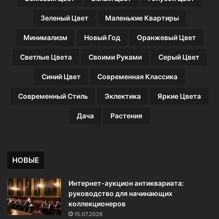
Б
а
Зеленый Цвет
Маленькие Квартиры
л
и
Минимализм
Новый Год
Оранжевый Цвет
Светлые Цвета
Своими Руками
Серый Цвет
Синий Цвет
Современная Классика
Современный Стиль
Эклектика
Яркие Цвета
Дача
Растения
НОВЫЕ
Интернет-аукцион антиквариата:
руководство для начинающих
коллекционеров
15.07.2026