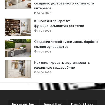
д
ф
созданию долговечного и стильного
е
и
интерьера
в
с
14.04.2026
у
о
Книги в интерьере: от
ш
в
функциональности к эстетике
к
14.04.2026
и
,
Создание летней кухни и зоны барбекю:
в
полное руководство
д
о
14.04.2026
х
н
Как спланировать и организовать
о
идеальную гардеробную
в
14.04.2026
л
е
н
н
о
й
Бежевый Цвет
Белый Цвет
Голубой Цвет