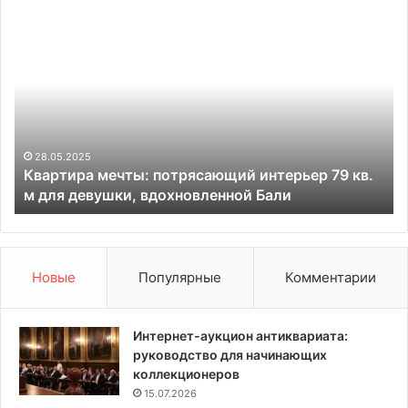
К
Р
в
а
а
з
р
д
т
е
и
л
р
я
а
е
28.05.2025
ь
Квартира мечты: потрясающий интерьер 79 кв.
м
м
м для девушки, вдохновленной Бали
е
р
ч
а
т
б
ы
о
:
т
Новые
Популярные
Комментарии
п
у
о
и
т
д
Интернет-аукцион антиквариата:
р
о
руководство для начинающих
я
м
коллекционеров
с
:
15.07.2026
а
7