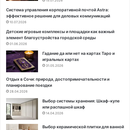
15.07.2026
ю
л
Система управления корпоративной почтой Astra:
т
е
эффективное решение для деловых коммуникаций
с
т
п
10.07.2026
е
р
:
Детские игровые комплексы и площадки как важный
а
3
элемент благоустройства городской среды
в
п
01.06.2026
и
р
т
и
Гадание да или нет на картах Таро и
ь
ч
игральных картах
с
и
31.05.2026
я
н
с
ы
Отдых в Сочи: природа, достопримечательности и
з
п
планирование поездки
а
о
28.04.2026
в
я
Выбор системы хранения: Шкаф-купе
и
в
или распашной шкаф
с
л
14.04.2026
и
е
м
н
о
и
Выбор керамической плитки для ванной