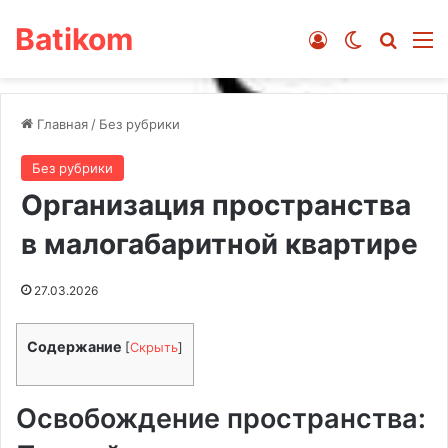
Batikom
Войти
Switch ski
Искат
М
Главная
/
Без рубрики
Без рубрики
Организация пространства
в малогабаритной квартире
27.03.2026
Содержание
[
Скрыть
]
Освобождение пространства: