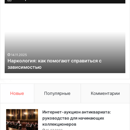
Н
З
а
а
р
п
к
а
о
х
л
к
о
а
г
н
14.11.2025
Наркология: как помогают справиться с
и
а
зависимостью
я
л
:
и
к
з
а
а
к
ц
Новые
Популярные
Комментарии
п
и
о
и
м
в
Интернет-аукцион антиквариата:
о
т
руководство для начинающих
г
у
коллекционеров
а
а