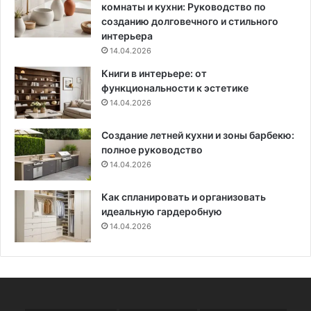
с
я
комнаты и кухни: Руководство по
т
и
созданию долговечного и стильного
ь
э
интерьера
ю
ф
14.04.2026
ф
Книги в интерьере: от
е
функциональности к эстетике
к
14.04.2026
т
и
Создание летней кухни и зоны барбекю:
в
полное руководство
н
14.04.2026
ы
е
с
Как спланировать и организовать
п
идеальную гардеробную
о
14.04.2026
с
о
б
ы
б
о