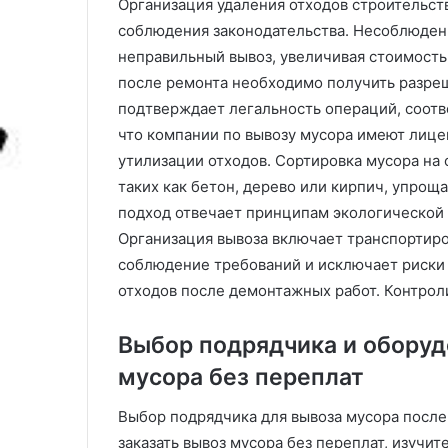
Организация удаления отходов строительст
Этапы создания дизайн-
которые можно
д
а
соблюдения законодательства. Несоблюдени
проекта интерьера
все лето
а
с
неправильный вывоз, увеличивая стоимость 
н
т
и
у
после ремонта необходимо получить разреш
я
щ
подтверждает легальность операций, соотв
д
и
что компании по вывозу мусора имеют лице
и
х
утилизации отходов. Сортировка мусора на 
з
ц
а
в
таких как бетон, дерево или кирпич, упрощ
й
е
подход отвечает принципам экологической 
н
т
Организация вывоза включает транспортиро
-
о
соблюдение требований и исключает риски 
п
в
р
,
отходов после демонтажных работ. Контрол
о
к
е
о
Выбор подрядчика и оборудо
к
т
т
о
мусора без переплат
а
р
и
ы
Выбор подрядчика для вывоза мусора после
н
е
заказать вывоз мусора без переплат, изучи