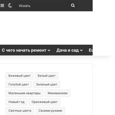
лучайная статья
Sidebar
Switch skin
Искать
С чего начать ремонт
Дача и сад
Еще
Бежевый цвет
Белый цвет
Голубой цвет
Зеленый цвет
Маленькие квартиры
Минимализм
Новый год
Оранжевый цвет
Светлые цвета
Своими руками