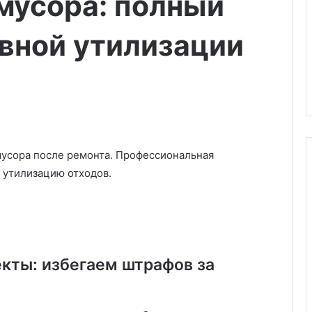
мусора: полный
вной утилизации
мусора после ремонта. Профессиональная
 утилизацию отходов.
У
ч
и
м
екты: избегаем штрафов за
с
я
03.03.2025
у
щих цветов,
Учимся у дизайнеров: 10
д