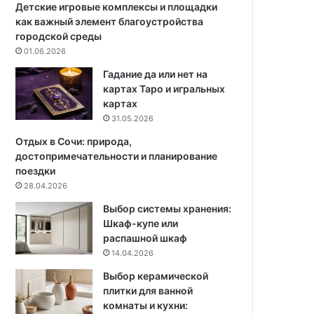
д
Детские игровые комплексы и площадки
е
как важный элемент благоустройства
к
городской среды
о
01.06.2026
р
Гадание да или нет на
а
картах Таро и игральных
н
картах
а
31.05.2026
Н
о
Отдых в Сочи: природа,
в
достопримечательности и планирование
ы
поездки
й
28.04.2026
г
Выбор системы хранения:
о
Шкаф-купе или
д
распашной шкаф
с
14.04.2026
в
о
Выбор керамической
и
плитки для ванной
м
комнаты и кухни:
и