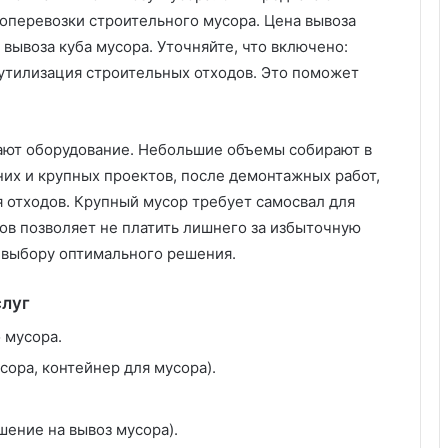
п
зоперевозки строительного мусора. Цена вывоза
о
 вывоза куба мусора. Уточняйте, что включено:
с
о
 утилизация строительных отходов. Это поможет
б
о
в
ают оборудование. Небольшие объемы собирают в
о
ф
них и крупных проектов, после демонтажных работ,
о
я отходов. Крупный мусор требует самосвал для
р
ов позволяет не платить лишнего за избыточную
м
 выбору оптимального решения.
и
т
ь
слуг
в
 мусора.
х
о
сора, контейнер для мусора).
д
н
у
шение на вывоз мусора).
ю