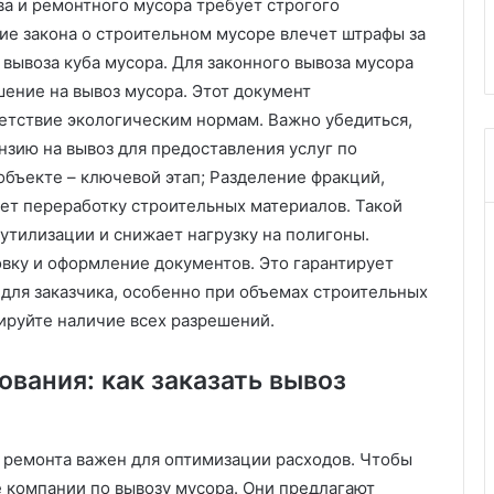
ва и ремонтного мусора требует строгого
 сажать хоть
красивых способов оформить
и
е закона о строительном мусоре влечет штрафы за
входную дверь
з
вывоза куба мусора. Для законного вывоза мусора
а
й
ение на вывоз мусора. Этот документ
н
етствие экологическим нормам. Важно убедиться,
е
нзию на вывоз для предоставления услуг по
р
объекте – ключевой этап; Разделение фракций,
о
в
ает переработку строительных материалов. Такой
:
утилизации и снижает нагрузку на полигоны.
1
вку и оформление документов. Это гарантирует
0
для заказчика, особенно при объемах строительных
к
р
ируйте наличие всех разрешений.
а
с
вания: как заказать вывоз
и
в
ы
х
 ремонта важен для оптимизации расходов. Чтобы
с
те компании по вывозу мусора. Они предлагают