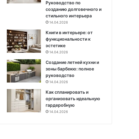
Руководство по
р
созданию долговечного и
у
стильного интерьера
к
14.04.2026
а
м
Книги в интерьере: от
и
функциональности к
эстетике
14.04.2026
Создание летней кухни и
зоны барбекю: полное
руководство
14.04.2026
Как спланировать и
организовать идеальную
гардеробную
14.04.2026