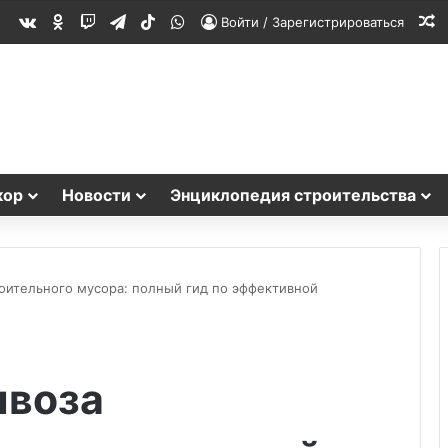
vk.com
Одноклассники
Twitch
Telegram
TikTok
WhatsApp
С
Войти / Зарегистрироваться
кор
Новости
Энциклопедия строительства
оительного мусора: полный гид по эффективной
ывоза