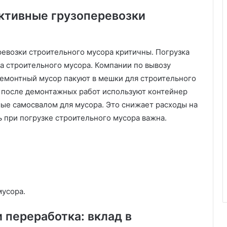
д
ективные грузоперевозки
в
е
р
ревозки строительного мусора критичны. Погрузка
ь
а строительного мусора. Компании по вывозу
емонтный мусор пакуют в мешки для строительного
 после демонтажных работ используют контейнер
мые самосвалом для мусора. Это снижает расходы на
ь при погрузке строительного мусора важна.
мусора.
 переработка: вклад в