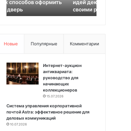
идей декора на Новый год
03.03.2025
я
н
своими руками
Армированн
к
н
а
а
ж
я
д
л
ы
е
й
н
Новые
Популярные
Комментарии
:
т
6
а
к
л
Интернет-аукцион
а
антиквариата:
с
руководство для
с
начинающих
н
коллекционеров
ы
15.07.2026
х
Система управления корпоративной
и
почтой Astra: эффективное решение для
д
деловых коммуникаций
е
10.07.2026
й