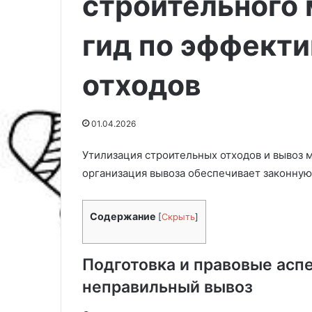
строительного 
гид по эффекти
отходов
01.04.2026
Утилизация строительных отходов и вывоз 
организация вывоза обеспечивает законную
Э
9
Содержание
[
Скрыть
]
т
б
а
ы
п
с
Подготовка и правовые асп
ы
т
с
р
неправильный вывоз
04.03.2025
о
о
9 быстрорасту
04.04.2026
з
р