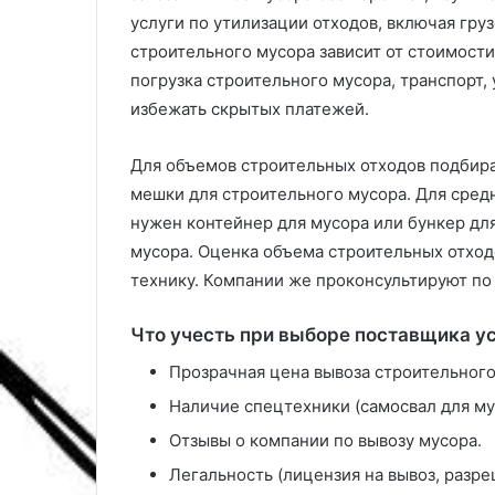
т
м
услуги по утилизации отходов, включая гру
е
о
строительного мусора зависит от стоимости
р
ж
ь
н
погрузка строительного мусора, транспорт,
е
о
избежать скрытых платежей.
р
с
а
а
Для объемов строительных отходов подбир
ж
а
мешки для строительного мусора. Для сред
т
нужен контейнер для мусора или бункер дл
ь
мусора. Оценка объема строительных отход
х
технику. Компании же проконсультируют по
о
т
ь
Что учесть при выборе поставщика у
в
Прозрачная цена вывоза строительного
с
е
Наличие спецтехники (самосвал для му
л
Отзывы о компании по вывозу мусора.
е
т
Легальность (лицензия на вывоз, разре
о