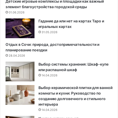
Детские игровые комплексы и площадки как важный
ы
о
элемент благоустройства городской среды
,
н
01.06.2026
д
т
и
а
Гадание да или нет на картах Таро и
з
игральных картах
а
31.05.2026
й
н
Отдых в Сочи: природа, достопримечательности и
и
планирование поездки
п
28.04.2026
р
Выбор системы хранения: Шкаф-купе
а
или распашной шкаф
к
14.04.2026
т
и
ч
Выбор керамической плитки для ванной
е
комнаты и кухни: Руководство по
с
созданию долговечного и стильного
к
интерьера
и
14.04.2026
е