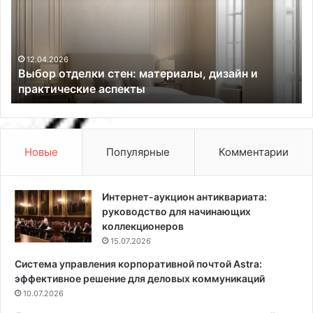
о
н
р
ы
о
й
т
о
д
б
12.04.2026
Выбор отделки стен: материалы, дизайн и
е
м
практические аспекты
л
е
к
р
и
к
с
в
т
а
Новые
Популярные
Комментарии
е
р
н
т
:
и
Интернет-аукцион антиквариата:
м
р
руководство для начинающих
а
ы
коллекционеров
т
д
15.07.2026
е
л
Система управления корпоративной почтой Astra:
р
я
эффективное решение для деловых коммуникаций
и
р
а
10.07.2026
е
л
м