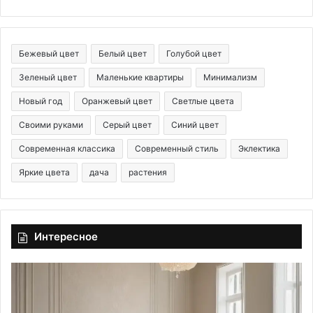
Бежевый цвет
Белый цвет
Голубой цвет
Зеленый цвет
Маленькие квартиры
Минимализм
Новый год
Оранжевый цвет
Светлые цвета
Своими руками
Серый цвет
Синий цвет
Современная классика
Современный стиль
Эклектика
Яркие цвета
дача
растения
Интересное
В
Т
ы
о
б
ч