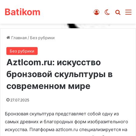
Batikom
Войти
Switch ski
Искат
М
Главная
/
Без рубрики
Без рубрики
Aztlcom.ru: искусство
бронзовой скульптуры в
современном мире
27.07.2025
Бронзовая скульптура представляет собой одну из
самых древних и благородных форм изобразительного
искусства. Платформа aztlcom.ru специализируется на