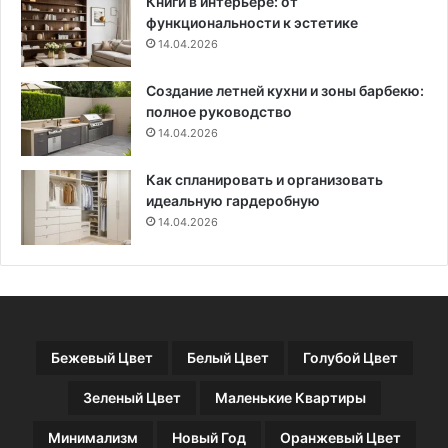
Книги в интерьере: от
а
функциональности к эстетике
с
14.04.2026
п
е
Создание летней кухни и зоны барбекю:
к
полное руководство
т
ы
14.04.2026
Как спланировать и организовать
идеальную гардеробную
14.04.2026
Бежевый Цвет
Белый Цвет
Голубой Цвет
Зеленый Цвет
Маленькие Квартиры
Минимализм
Новый Год
Оранжевый Цвет