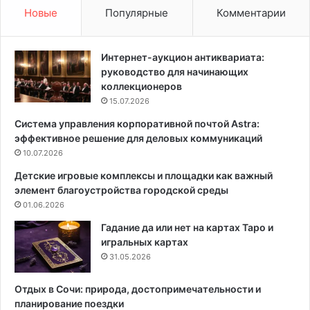
б
т
Новые
Популярные
Комментарии
о
д
р
е
С
л
Интернет-аукцион антиквариата:
и
к
руководство для начинающих
с
а
коллекционеров
т
:
15.07.2026
е
ч
Система управления корпоративной почтой Astra:
м
т
эффективное решение для деловых коммуникаций
ы
о
О
10.07.2026
э
т
т
Детские игровые комплексы и площадки как важный
о
о
элемент благоустройства городской среды
п
з
01.06.2026
л
н
е
а
Гадание да или нет на картах Таро и
н
ч
игральных картах
и
и
31.05.2026
я
т
д
и
Отдых в Сочи: природа, достопримечательности и
л
к
планирование поездки