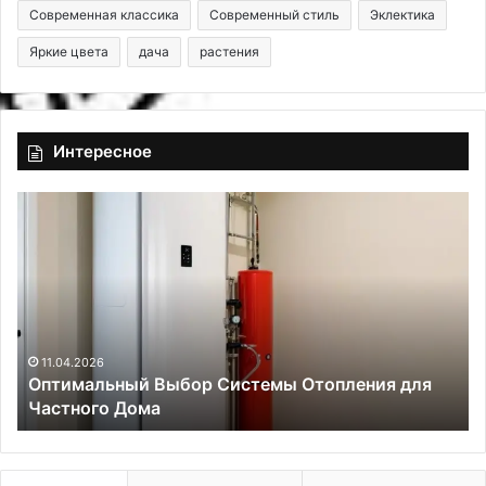
Современная классика
Современный стиль
Эклектика
Яркие цвета
дача
растения
Интересное
О
П
п
р
т
е
и
д
м
ч
а
и
л
с
ь
т
11.04.2026
Оптимальный Выбор Системы Отопления для
н
о
Частного Дома
ы
в
й
а
В
я
ы
о