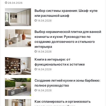
я
а
28.04.2026
Ч
к
Выбор системы хранения: Шкаф-купе
а
п
или распашной шкаф
с
р
14.04.2026
т
и
н
н
о
я
Выбор керамической плитки для ванной
г
т
комнаты и кухни: Руководство по
о
ь
созданию долговечного и стильного
Д
т
интерьера
о
а
14.04.2026
м
к
Книги в интерьере: от
а
у
функциональности к эстетике
ю
14.04.2026
к
в
Создание летней кухни и зоны барбекю:
а
полное руководство
р
14.04.2026
т
и
р
Как спланировать и организовать
у