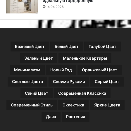
идеальную гардеробную
у
14.04.2026
з
а
с
т
р
о
Бежевый Цвет
Белый Цвет
Голубой Цвет
й
щ
Зеленый Цвет
Маленькие Квартиры
и
к
Минимализм
Новый Год
Оранжевый Цвет
а
Светлые Цвета
Своими Руками
Серый Цвет
Синий Цвет
Современная Классика
Современный Стиль
Эклектика
Яркие Цвета
Дача
Растения