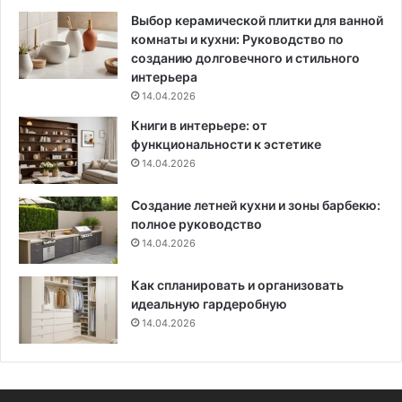
и
о
Выбор керамической плитки для ванной
з
с
комнаты и кухни: Руководство по
ю
т
созданию долговечного и стильного
м
р
интерьера
и
а
14.04.2026
н
н
Книги в интерьере: от
к
с
функциональности к эстетике
о
т
14.04.2026
й
в
а
Создание летней кухни и зоны барбекю:
полное руководство
14.04.2026
Как спланировать и организовать
идеальную гардеробную
14.04.2026