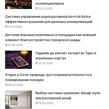
р
т
коллекционеров
ы
е
15.07.2026
т
р
Система управления корпоративной почтой Astra:
о
ь
эффективное решение для деловых коммуникаций
е
е
х
10.07.2026
р
р
е
Детские игровые комплексы и площадки как важный
а
:
элемент благоустройства городской среды
н
о
01.06.2026
е
с
н
в
Гадание да или нет на картах Таро и
и
о
игральных картах
е
б
31.05.2026
к
о
н
ж
Отдых в Сочи: природа, достопримечательности и
и
д
планирование поездки
г
е
28.04.2026
с
н
Выбор системы хранения: Шкаф-купе
т
и
или распашной шкаф
а
е
14.04.2026
л
п
о
р