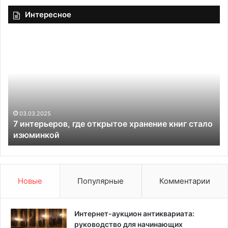
Интересное
7
С
и
у
н
т
т
ь
е
м
р
и
ь
н
е
и
03.03.2025
7 интерьеров, где открытое хранение книг стало
р
м
изюминкой
о
а
в
л
,
и
г
з
д
м
Новые
Популярные
Комментарии
е
а
о
в
т
и
Интернет-аукцион антиквариата:
к
н
руководство для начинающих