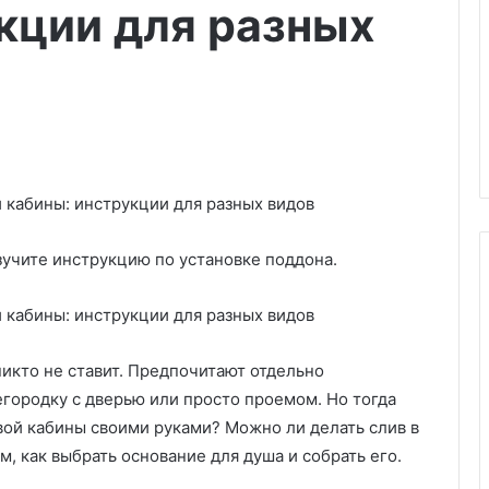
кции для разных
зучите инструкцию по установке поддона.
Г
е
икто не ставит. Предпочитают отдельно
т
егородку с дверью или просто проемом. Но тогда
е
вой кабины своими руками? Можно ли делать слив в
р
о
, как выбрать основание для душа и собрать его.
г