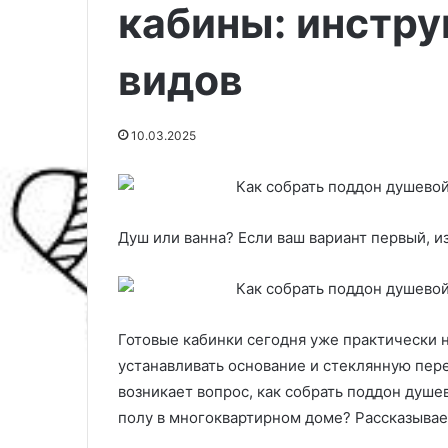
кабины: инстру
видов
10.03.2025
Душ или ванна? Если ваш вариант первый, и
К
а
Готовые кабинки сегодня уже практически н
к
устанавливать основание и стеклянную пер
х
возникает вопрос, как собрать поддон душе
р
а
полу в многоквартирном доме? Рассказываем
н