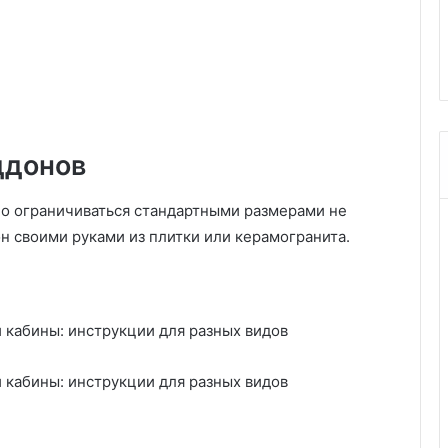
е
д: советы, сроки
03.03.2025
н
дящей банки
Гетерогенный линолеум
н
ы
й
л
и
н
ддонов
о
л
 но ограничиваться стандартными размерами не
е
н своими руками из плитки или керамогранита.
у
м