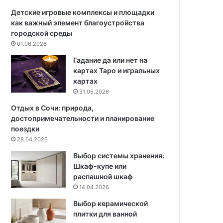
ы
т
и
о
Детские игровые комплексы и площадки
8
т
как важный элемент благоустройства
6
а
городской среды
с
к
01.06.2026
т
о
Гадание да или нет на
и
е
картах Таро и игральных
л
,
картах
ь
к
31.05.2026
н
а
ы
к
Отдых в Сочи: природа,
х
и
достопримечательности и планирование
ф
е
поездки
о
б
28.04.2026
т
ы
Выбор системы хранения:
о
в
Шкаф-купе или
и
а
распашной шкаф
д
ю
14.04.2026
е
т
й
и
Выбор керамической
д
плитки для ванной
л