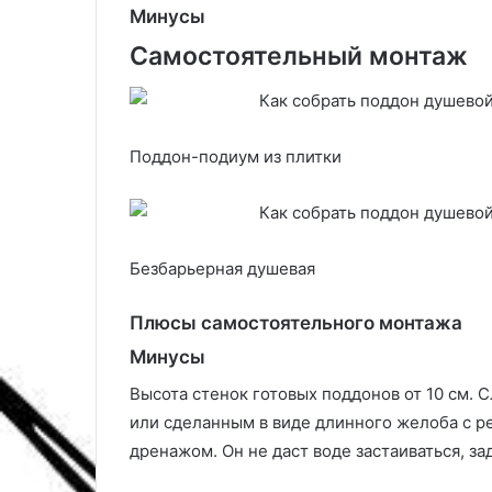
ы
Минусы
б
о
Самостоятельный монтаж
р
п
о
д
Поддон-подиум из плитки
х
о
д
я
щ
Безбарьерная душевая
е
й
Плюсы самостоятельного монтажа
б
а
Минусы
н
Высота стенок готовых поддонов от 10 см. С
к
и
или сделанным в виде длинного желоба с р
дренажом. Он не даст воде застаиваться, з