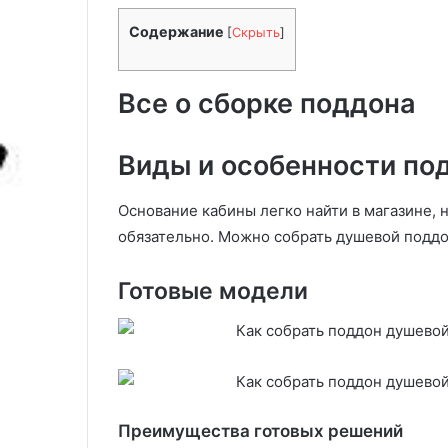
24.10.2025
и
Как хранить ме
т
Содержание
[
Скрыть
]
и выбор подхо
ь
м
е
Все о сборке поддона
д
:
с
Виды и особенности по
о
в
Основание кабины легко найти в магазине,
е
обязательно. Можно собрать душевой поддо
т
ы
,
Готовые модели
с
р
о
к
и
и
в
Преимущества готовых решений