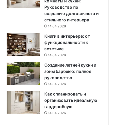
комнаты и кухни:
я
Руководство по
ч
созданию долговечного и
е
стильного интерьера
г
14.04.2026
о
Книги в интерьере: от
п
функциональности к
р
эстетике
и
м
14.04.2026
е
Создание летней кухни и
н
зоны барбекю: полное
я
руководство
ю
14.04.2026
т
с
Как спланировать и
я
организовать идеальную
гардеробную
14.04.2026