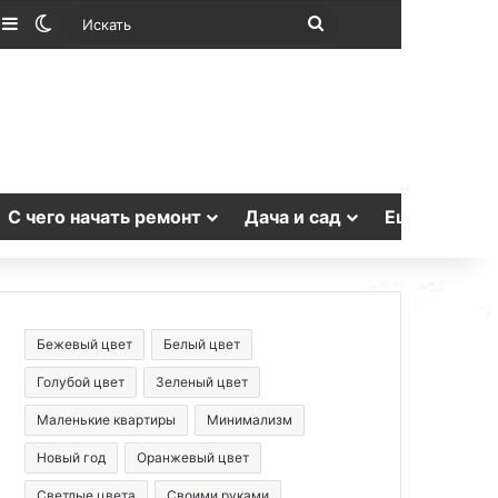
лучайная статья
Sidebar
Switch skin
Искать
С чего начать ремонт
Дача и сад
Еще
Бежевый цвет
Белый цвет
Голубой цвет
Зеленый цвет
Маленькие квартиры
Минимализм
Новый год
Оранжевый цвет
Светлые цвета
Своими руками