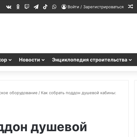
vk.com
Одноклассники
Twitch
Telegram
TikTok
WhatsApp
С
Войти / Зарегистрироваться
кор
Новости
Энциклопедия строительства
ское оборудование
/
Как собрать поддон душевой кабины:
оддон душевой