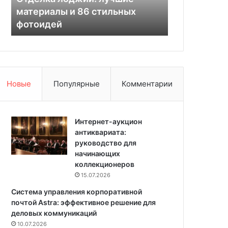
л
м
материалы и 86 стильных
что это так
о
е
фотоидей
для чего п
д
н
ж
т
и
н
и
о
:
г
л
о
Новые
Популярные
Комментарии
у
р
ч
а
ш
с
и
Интернет-аукцион
т
е
антиквариата:
в
м
руководство для
о
а
начинающих
р
т
коллекционеров
а
е
:
15.07.2026
р
ч
Система управления корпоративной
и
т
почтой Astra: эффективное решение для
а
о
деловых коммуникаций
л
э
10.07.2026