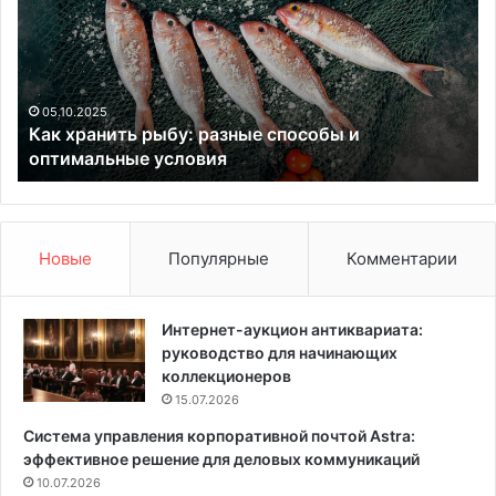
х
о
р
с
а
т
н
о
и
я
05.10.2025
Как хранить рыбу: разные способы и
т
т
оптимальные условия
ь
е
р
л
ы
ь
б
н
у
ы
Новые
Популярные
Комментарии
:
й
р
р
а
е
Интернет-аукцион антиквариата:
з
м
руководство для начинающих
н
о
коллекционеров
ы
н
15.07.2026
е
т
Система управления корпоративной почтой Astra:
с
:
эффективное решение для деловых коммуникаций
п
м
о
10.07.2026
и