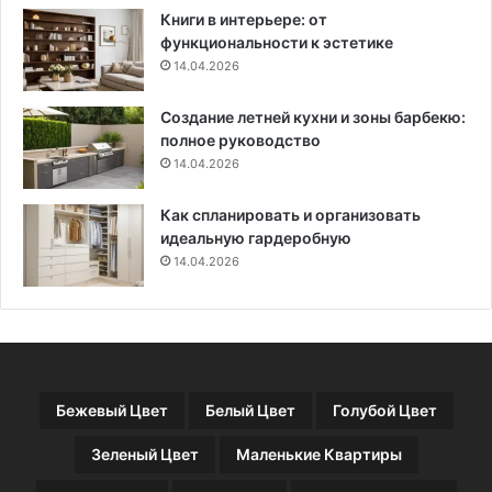
и
Книги в интерьере: от
я
функциональности к эстетике
14.04.2026
Создание летней кухни и зоны барбекю:
полное руководство
14.04.2026
Как спланировать и организовать
идеальную гардеробную
14.04.2026
Бежевый Цвет
Белый Цвет
Голубой Цвет
Зеленый Цвет
Маленькие Квартиры