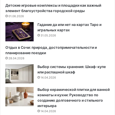
с
ф
Детские игровые комплексы и площадки как важный
о
и
элемент благоустройства городской среды
б
л
01.06.2026
ы
и
и
р
Гадание да или нет на картах Таро и
о
е
игральных картах
п
а
31.05.2026
т
л
и
ь
Отдых в Сочи: природа, достопримечательности и
м
н
планирование поездки
а
о
28.04.2026
л
с
Выбор системы хранения: Шкаф-купе
ь
т
или распашной шкаф
н
ь
14.04.2026
ы
е
у
Выбор керамической плитки для ванной
с
комнаты и кухни: Руководство по
л
созданию долговечного и стильного
о
интерьера
в
14.04.2026