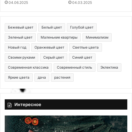
04.06.2025
04.03.2025
Бежевый цвет
Белый цвет
Голубой цвет
Зеленый цвет
Маленькие квартиры
Минимализм
Новый год
Оранжевый цвет
Светлые цвета
Своими руками
Серый цвет
Синий цвет
Современная классика
Современный стиль
Эклектика
Яркие цвета
дача
растения
Интересное
К
С
а
а
к
м