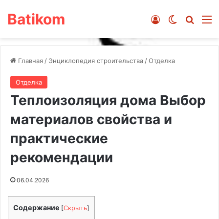
Batikom
Войти
Switch ski
Искат
М
Главная
/
Энциклопедия строительства
/
Отделка
Отделка
Теплоизоляция дома Выбор
материалов свойства и
практические
рекомендации
06.04.2026
Содержание
[
Скрыть
]