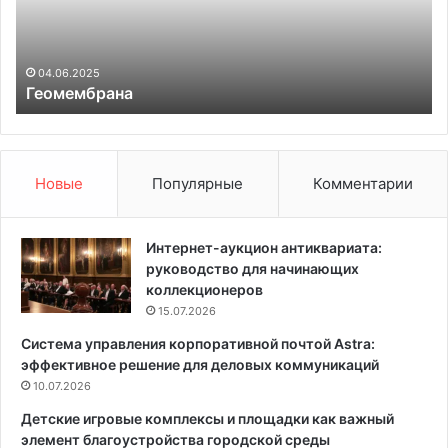
м
с
б
т
р
и
а
р
04.06.2025
Геомембрана
н
а
а
т
ь
т
о
Новые
Популярные
Комментарии
н
а
л
Интернет-аукцион антиквариата:
ь
руководство для начинающих
н
коллекционеров
ы
15.07.2026
й
Система управления корпоративной почтой Astra:
к
эффективное решение для деловых коммуникаций
р
10.07.2026
е
м
Детские игровые комплексы и площадки как важный
:
элемент благоустройства городской среды