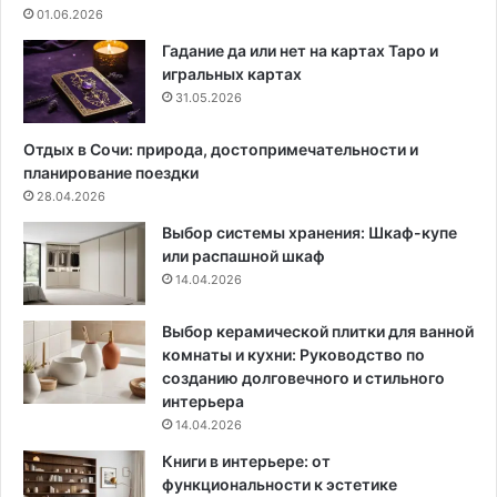
п
01.06.2026
о
д
Гадание да или нет на картах Таро и
б
игральных картах
о
31.05.2026
р
к
Отдых в Сочи: природа, достопримечательности и
а
планирование поездки
э
28.04.2026
ф
Выбор системы хранения: Шкаф-купе
ф
или распашной шкаф
е
14.04.2026
к
т
и
Выбор керамической плитки для ванной
в
комнаты и кухни: Руководство по
н
созданию долговечного и стильного
ы
интерьера
х
14.04.2026
с
Книги в интерьере: от
р
функциональности к эстетике
е