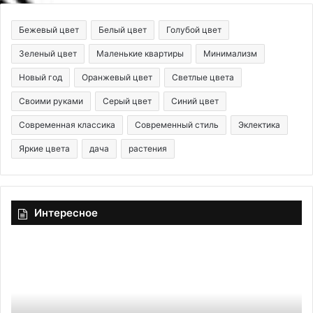
Бежевый цвет
Белый цвет
Голубой цвет
Зеленый цвет
Маленькие квартиры
Минимализм
Новый год
Оранжевый цвет
Светлые цвета
Своими руками
Серый цвет
Синий цвет
Современная классика
Современный стиль
Эклектика
Яркие цвета
дача
растения
Интересное
Г
Ч
е
е
о
м
м
о
е
т