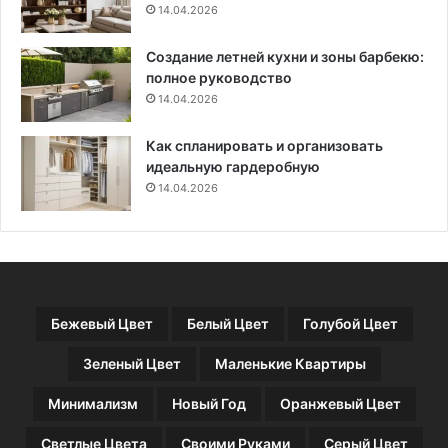
14.04.2026
д
с
Создание летней кухни и зоны барбекю:
т
полное руководство
в
14.04.2026
и
в
а
Как спланировать и организовать
ж
идеальную гардеробную
н
14.04.2026
ы
е
с
о
в
е
Бежевый Цвет
Белый Цвет
Голубой Цвет
т
ы
Зеленый Цвет
Маленькие Квартиры
Минимализм
Новый Год
Оранжевый Цвет
Светлые Цвета
Своими Руками
Серый Цвет