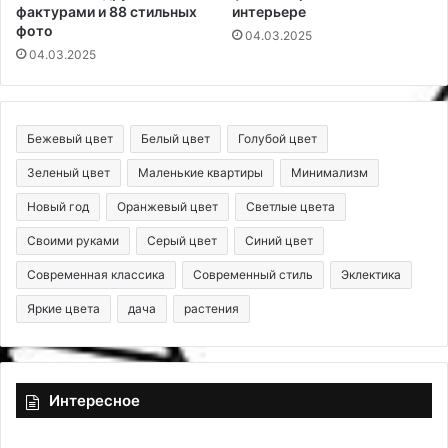
фактурами и 88 стильных
интерьере
фото
04.03.2025
04.03.2025
Бежевый цвет
Белый цвет
Голубой цвет
Зеленый цвет
Маленькие квартиры
Минимализм
Новый год
Оранжевый цвет
Светлые цвета
Своими руками
Серый цвет
Синий цвет
Современная классика
Современный стиль
Эклектика
Яркие цвета
дача
растения
Интересное
7
В