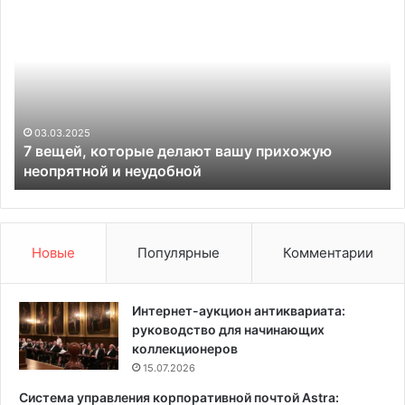
в
и
е
д
щ
ы
е
о
й
т
,
в
к
е
03.03.2025
7 вещей, которые делают вашу прихожую
о
р
неопрятной и неудобной
т
т
о
о
р
к
ы
:
е
ш
Новые
Популярные
Комментарии
д
л
е
и
л
ц
Интернет-аукцион антиквариата:
а
ы
руководство для начинающих
ю
,
коллекционеров
т
р
15.07.2026
в
а
Система управления корпоративной почтой Astra:
а
з