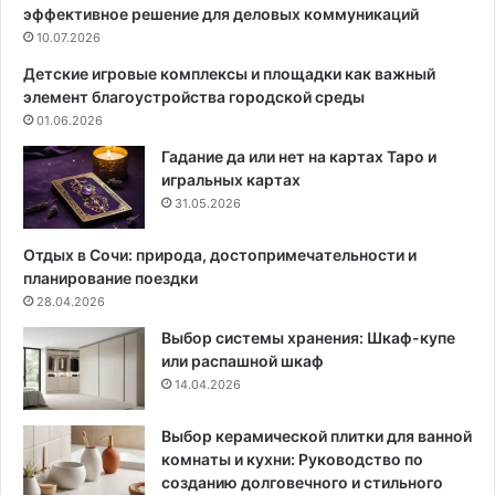
эффективное решение для деловых коммуникаций
ш
м
у
10.07.2026
е
п
р
Детские игровые комплексы и площадки как важный
р
ы
элемент благоустройства городской среды
и
,
01.06.2026
х
м
о
а
Гадание да или нет на картах Таро и
ж
т
игральных картах
у
е
31.05.2026
ю
р
н
и
Отдых в Сочи: природа, достопримечательности и
е
а
планирование поездки
о
л
28.04.2026
п
ы
Выбор системы хранения: Шкаф-купе
р
и
или распашной шкаф
я
д
14.04.2026
т
р
н
у
о
г
Выбор керамической плитки для ванной
й
и
комнаты и кухни: Руководство по
и
е
созданию долговечного и стильного