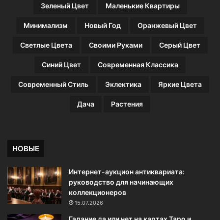
Зеленый Цвет
Маленькие Квартиры
с
т
Минимализм
Новый Год
Оранжевый Цвет
р
у
Светлые Цвета
Своими Руками
Серый Цвет
м
е
Синий Цвет
Современная Классика
н
т
Современный Стиль
Эклектика
Яркие Цвета
о
в
Дача
Растения
д
л
я
д
НОВЫЕ
о
м
Интернет-аукцион антиквариата:
а
руководство для начинающих
коллекционеров
15.07.2026
Гадание да или нет на картах Таро и