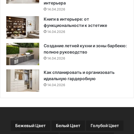
н
в
интерьера
е
а
14.04.2026
у
ж
Книги в интерьере: от
д
н
функциональности к эстетике
о
ы
14.04.2026
б
е
н
к
Создание летней кухни и зоны барбекю:
о
р
полное руководство
й
и
14.04.2026
т
е
р
Как спланировать и организовать
и
идеальную гардеробную
и
14.04.2026
в
ы
б
о
р
а
Бежевый Цвет
Белый Цвет
Голубой Цвет
и
н