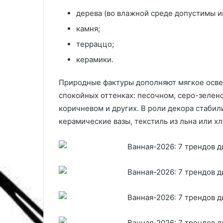
н
т
дерева (во влажной среде допустимы и
с
о
камня;
т
п
р
-
терраццо;
у
1
керамики.
к
4
ц
м
и
о
Природные фактуры дополняют мягкое освещ
я
д
спокойных оттенках: песочном, серо-зелен
и
е
коричневом и других. В роли декора стаби
ч
л
керамические вазы, текстиль из льна или х
а
е
с
й
т
д
о
л
т
я
а
п
п
р
р
и
о
г
м
о