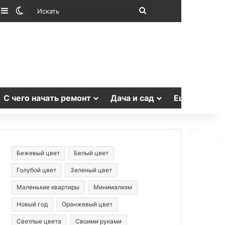
лучайная статья
Sidebar
Switch skin
Искать
С чего начать ремонт
Дача и сад
Еще
Бежевый цвет
Белый цвет
Голубой цвет
Зеленый цвет
Маленькие квартиры
Минимализм
Новый год
Оранжевый цвет
Светлые цвета
Своими руками