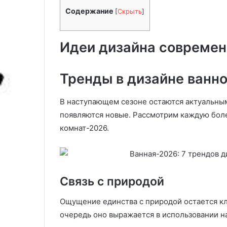
ы
к
бассейна: инструкция и
для приготовл
Содержание
т
[
Скрыть
]
о
частота промывки
фильтр-кофе и
ь
ф
ф
е
Идеи дизайна современ
и
м
л
а
ь
ш
Тренды в дизайне ванно
т
и
р
н
д
д
В наступающем сезоне остаются актуальным
л
л
появляются новые. Рассмотрим каждую бол
я
я
комнат-2026.
б
д
а
о
с
м
с
а
е
-
Связь с природой
й
2
н
0
Ощущение единства с природой остается к
а
2
5
очередь оно выражается в использовании н
и
: