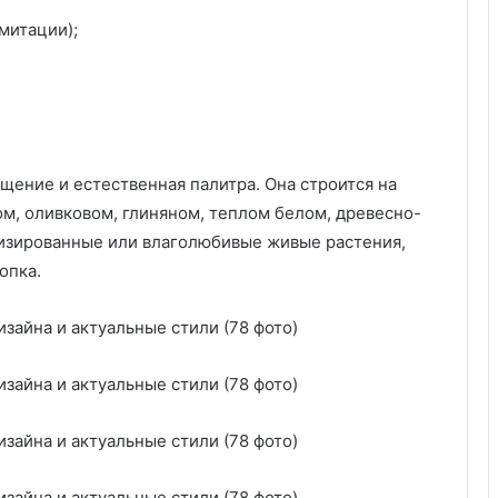
т
митации);
о
л
о
к
:
с
о
ение и естественная палитра. Она строится на
в
ом, оливковом, глиняном, теплом белом, древесно-
е
лизированные или влаголюбивые живые растения,
т
лопка.
ы
и
п
о
ш
а
г
о
в
а