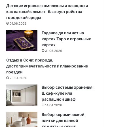
ж
с
Детские игровые комплексы и площадки
н
в
как важный элемент благоустройства
ы
о
городской среды
е
и
01.06.2026
н
м
Гадание да или нет на
ю
и
картах Таро и игральных
а
р
картах
н
у
31.05.2026
с
к
ы
а
Отдых в Сочи: природа,
,
м
достопримечательности и планирование
5
и
поездки
г
:
28.04.2026
о
и
Выбор системы хранения:
т
н
Шкаф-купе или
о
с
распашной шкаф
в
т
14.04.2026
ы
р
х
у
Выбор керамической
п
к
плитки для ванной
р
ц
комнаты и кухни: