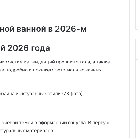
с
ения эспрессо,
натяжной потолок: советы и
и
 капучино
пошаговая инструкция
т
ь
ной ванной в 2026-м
л
ю
с
й 2026 года
т
р
у
и многие из тенденций прошлого года, а также
н
ее подробно и покажем фото модных ванных
а
н
а
т
я
ж
н
о
лючевой темой в оформлении санузла. В первую
й
п
атуральных материалов:
о