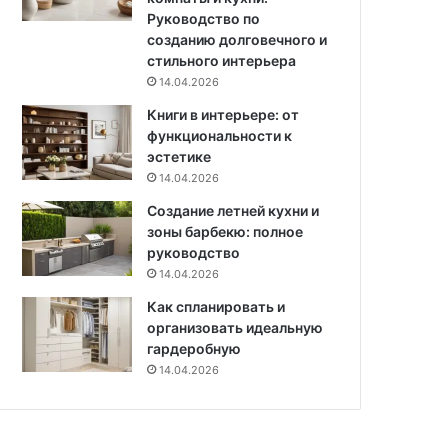
о
и
Руководство по
е
и
созданию долговечного и
к
и
стильного интерьера
т
с
14.04.2026
о
х
в
Книги в интерьере: от
е
п
функциональности к
м
р
эстетике
ы
о
14.04.2026
ф
Создание летней кухни и
и
зоны барбекю: полное
,
руководство
1
14.04.2026
0
8
Как спланировать и
ф
организовать идеальную
о
гардеробную
т
14.04.2026
о