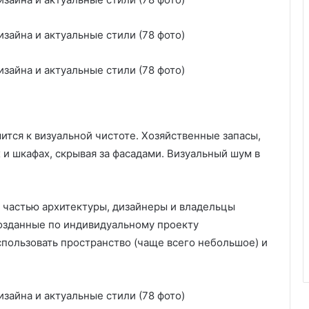
я
и
н
с
т
р
у
к
ц
мится к визуальной чистоте. Хозяйственные запасы,
и
я
 и шкафах, скрывая за фасадами. Визуальный шум в
 частью архитектуры, дизайнеры и владельцы
озданные по индивидуальному проекту
спользовать пространство (чаще всего небольшое) и