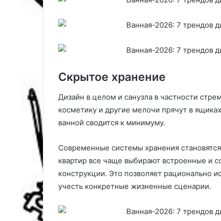
ы
т
в
о
к
в
и
л
е
н
и
Скрытое хранение
я
э
Дизайн в целом и санузла в частности стре
с
п
косметику и другие мелочи прячут в ящиках
р
ванной сводится к минимуму.
е
с
Современные системы хранения становятся
с
квартир все чаще выбирают встроенные и с
о
,
конструкции. Это позволяет рационально и
ф
учесть конкретные жизненные сценарии.
и
л
ь