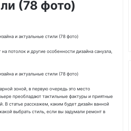
ли (78 фото)
 на потолок и другие особенности дизайна санузла,
арной зоной, в первую очередь это место
К
а
ерьере преобладают тактильные фактуры и приятные
к
й. В статье расскажем, каким будет дизайн ванной
п
какой выбрать стиль, если вы задумали ремонт в
о
в
машин для
12.03.2025
е
п-14 моделей
Как повесить люстру на