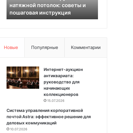
с
л
готовых проектов профи, 108
клубники с
а
ь
фото
инструкции
р
н
д
ы
о
е
й
г
:
р
п
я
Новые
Популярные
Комментарии
л
д
ю
к
с
и
ы
Интернет-аукцион
д
и
антиквариата:
л
м
руководство для
я
и
начинающих
к
н
коллекционеров
л
у
у
15.07.2026
с
б
Система управления корпоративной
ы
н
почтой Astra: эффективное решение для
,
и
деловых коммуникаций
в
к
10.07.2026
а
и