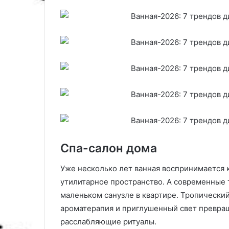
т
р
-
к
о
ф
е
и
к
а
п
у
ч
и
Спа-салон дома
н
о
Уже несколько лет ванная воспринимается к
утилитарное пространство. А современные 
маленьком санузле в квартире. Тропический 
ароматерапия и приглушенный свет превр
расслабляющие ритуалы.