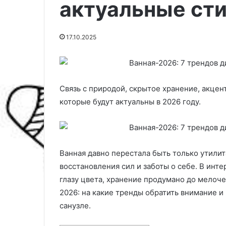
актуальные сти
17.10.2025
Связь с природой, скрытое хранение, акцент
которые будут актуальны в 2026 году.
Ванная давно перестала быть только утилит
К
Р
а
е
восстановления сил и заботы о себе. В инт
к
й
глазу цвета, хранение продумано до мелоче
п
т
2026: на какие тренды обратить внимание и 
р
и
04.03.2025
санузле.
о
н
Рейтинг кофе
02.10.2025
м
г
Как промыть фильтр для
дома-2025: то