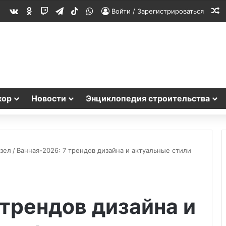
vk.com
Одноклассники
Twitch
Telegram
TikTok
WhatsApp
С
Войти / Зарегистрироваться
кор
Новости
Энциклопедия строительства
узел
/
Ванная-2026: 7 трендов дизайна и актуальные стили
 трендов дизайна и