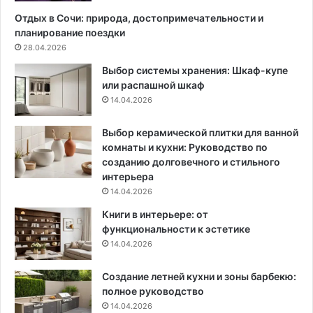
р
о
Отдых в Сочи: природа, достопримечательности и
у
й
планирование поездки
к
?
28.04.2026
ц
9
Выбор системы хранения: Шкаф-купе
и
у
или распашной шкаф
я
д
14.04.2026
и
а
ч
ч
а
н
Выбор керамической плитки для ванной
с
ы
комнаты и кухни: Руководство по
т
х
созданию долговечного и стильного
о
п
интерьера
т
л
14.04.2026
а
а
Книги в интерьере: от
п
н
функциональности к эстетике
р
и
14.04.2026
о
р
м
о
Создание летней кухни и зоны барбекю:
ы
в
полное руководство
в
о
к
14.04.2026
к