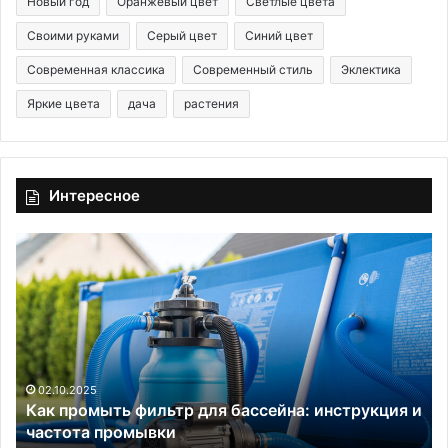
Новый год
Оранжевый цвет
Светлые цвета
Своими руками
Серый цвет
Синий цвет
Современная классика
Современный стиль
Эклектика
Яркие цвета
дача
растения
Интересное
К
К
а
а
к
к
п
р
р
а
о
с
м
с
ы
т
02.10.2025
Как промыть фильтр для бассейна: инструкция и
т
а
частота промывки
ь
в