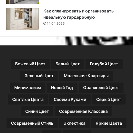
и
о
т
Как спланировать и организовать
д
идеальную гардеробную
и
14.04.2026
з
а
й
н
е
р
Бежевый Цвет
Белый Цвет
Голубой Цвет
о
в
Зеленый Цвет
Маленькие Квартиры
Минимализм
Новый Год
Оранжевый Цвет
Светлые Цвета
Своими Руками
Серый Цвет
Синий Цвет
Современная Классика
Современный Стиль
Эклектика
Яркие Цвета