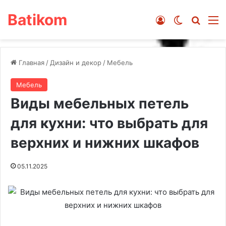
Batikom
Войти
Switch ski
Искат
М
Главная
/
Дизайн и декор
/
Мебель
Мебель
Виды мебельных петель
для кухни: что выбрать для
верхних и нижних шкафов
05.11.2025