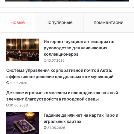
ф
и
и
т
л
ь
ь
м
Новые
Популярные
Комментарии
т
е
р
б
д
е
Интернет-аукцион антиквариата:
л
л
руководство для начинающих
я
ь
коллекционеров
б
в
15.07.2026
а
к
Система управления корпоративной почтой Astra:
с
у
эффективное решение для деловых коммуникаций
с
х
е
10.07.2026
н
й
е
Детские игровые комплексы и площадки как важный
н
-
элемент благоустройства городской среды
а
г
01.06.2026
:
о
и
с
Гадание да или нет на картах Таро и
н
т
игральных картах
с
и
31.05.2026
т
н