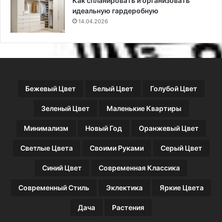
Как спланировать и организовать
м
идеальную гардеробную
н
14.04.2026
а
т
о
т
д
и
Бежевый Цвет
Белый Цвет
Голубой Цвет
з
а
Зеленый Цвет
Маленькие Квартиры
й
н
Минимализм
Новый Год
Оранжевый Цвет
е
р
Светлые Цвета
Своими Руками
Серый Цвет
о
в
Синий Цвет
Современная Классика
Современный Стиль
Эклектика
Яркие Цвета
Дача
Растения