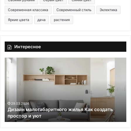
Современная классика
Современный стиль
Эклектика
Яркие цвета
дача
растения
Интересное
Д
З
и
д
з
е
а
с
й
ь
н
з
м
а
а
х
29.03.2026
Дизайн малогабаритного жилья Как создать
л
о
простор и уют
о
ч
г
е
а
т