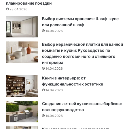
а
с
планирование поездки
т
а
28.04.2026
ь
м
Выбор системы хранения: Шкаф-купе
п
ы
или распашной шкаф
р
х
14.04.2026
о
к
с
л
т
а
Выбор керамической плитки для ванной
о
с
комнаты и кухни: Руководство по
р
с
созданию долговечного и стильного
и
н
интерьера
у
ы
14.04.2026
ю
х
Книги в интерьере: от
т
д
функциональности к эстетике
е
14.04.2026
т
с
Создание летней кухни и зоны барбекю:
к
полное руководство
и
14.04.2026
х
к
о