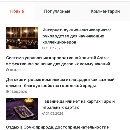
б
с
а
я
Новые
Популярные
Комментарии
р
ж
и
и
т
т
Интернет-аукцион антиквариата:
н
ь
руководство для начинающих
о
д
коллекционеров
г
а
15.07.2026
о
ж
Система управления корпоративной почтой Astra:
ж
е
эффективное решение для деловых коммуникаций
и
в
л
10.07.2026
з
ь
р
Детские игровые комплексы и площадки как важный
я
о
элемент благоустройства городской среды
К
с
01.06.2026
а
л
к
о
Гадание да или нет на картах Таро и
с
м
игральных картах
о
у
31.05.2026
з
:
д
6
Отдых в Сочи: природа, достопримечательности и