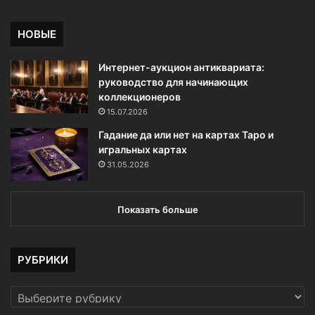
м
о
НОВЫЕ
д
е
Интернет-аукцион антиквариата:
л
руководство для начинающих
е
коллекционеров
й
15.07.2026
Гадание да или нет на картах Таро и
игральных картах
31.05.2026
Показать больше
РУБРИКИ
РУБРИКИ