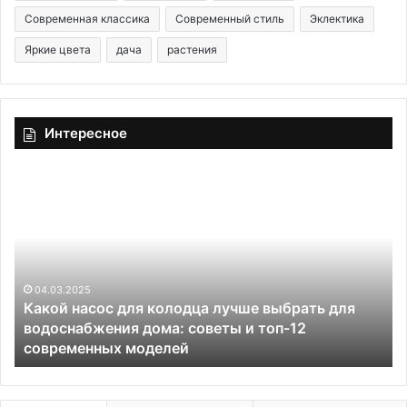
Современная классика
Современный стиль
Эклектика
Яркие цвета
дача
растения
Интересное
К
М
а
о
к
з
о
а
й
и
н
к
а
04.03.2025
а
Какой насос для колодца лучше выбрать для
с
в
водоснабжения дома: советы и топ-12
о
и
современных моделей
с
н
д
т
л
е
я
р