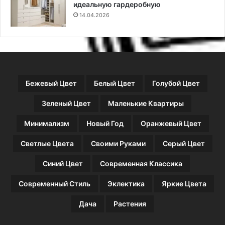
в
идеальную гардеробную
е
14.04.2026
т
ы
и
т
о
п
Бежевый Цвет
Белый Цвет
Голубой Цвет
-
1
Зеленый Цвет
Маленькие Квартиры
2
с
Минимализм
Новый Год
Оранжевый Цвет
о
в
Светлые Цвета
Своими Руками
Серый Цвет
р
е
Синий Цвет
Современная Классика
м
е
Современный Стиль
Эклектика
Яркие Цвета
н
н
Дача
Растения
ы
х