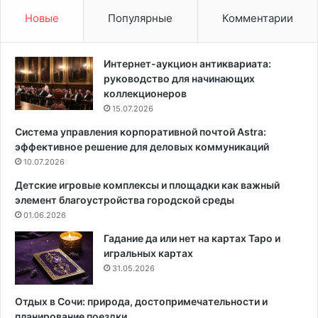
к
ь
Новые
Популярные
Комментарии
о
е
л
р
о
е
Интернет-аукцион антиквариата:
д
:
руководство для начинающих
ц
в
коллекционеров
а
е
15.07.2026
л
ч
Система управления корпоративной почтой Astra:
у
н
эффективное решение для деловых коммуникаций
ч
а
ш
10.07.2026
я
е
э
Детские игровые комплексы и площадки как важный
в
с
элемент благоустройства городской среды
ы
т
01.06.2026
б
е
р
т
Гадание да или нет на картах Таро и
а
и
игральных картах
т
к
31.05.2026
ь
а
д
и
Отдых в Сочи: природа, достопримечательности и
л
п
планирование поездки