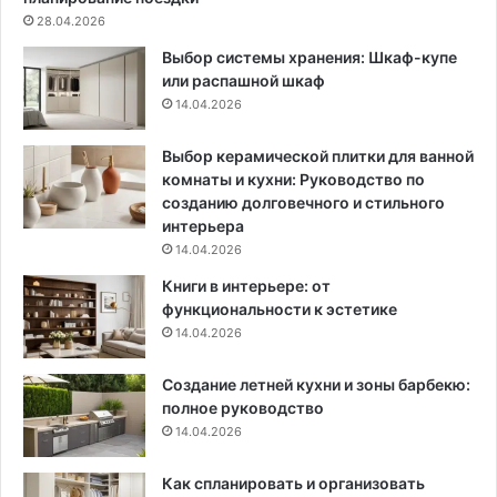
я
р
28.04.2026
в
а
Выбор системы хранения: Шкаф-купе
о
к
или распашной шкаф
д
т
14.04.2026
о
и
с
ч
н
н
Выбор керамической плитки для ванной
а
о
комнаты и кухни: Руководство по
б
с
созданию долговечного и стильного
ж
т
интерьера
е
ь
14.04.2026
н
Книги в интерьере: от
и
функциональности к эстетике
я
14.04.2026
д
о
Создание летней кухни и зоны барбекю:
м
полное руководство
а
:
14.04.2026
с
о
Как спланировать и организовать