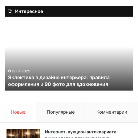
Интересное
Э
К
к
о
л
г
е
д
к
а
т
в
и
д
к
о
12.04.2025
Эклектика в дизайне интерьера: правила
а
м
оформления и 90 фото для вдохновения
в
е
д
«
и
к
з
а
а
р
Новые
Популярные
Комментарии
й
т
н
о
е
н
Интернет-аукцион антиквариата:
и
н