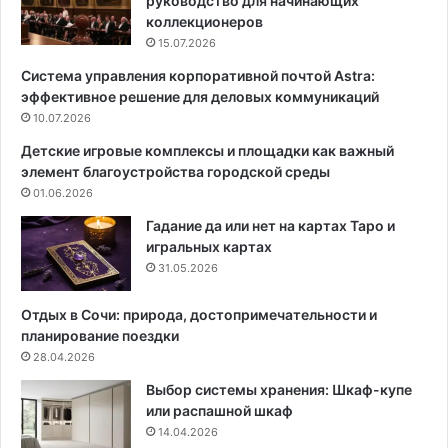
руководство для начинающих
н
ы
коллекционеров
т
е
15.07.2026
е
»
Система управления корпоративной почтой Astra:
р
с
эффективное решение для деловых коммуникаций
ь
т
е
10.07.2026
е
р
н
Детские игровые комплексы и площадки как важный
а
ы
элемент благоустройства городской среды
:
:
01.06.2026
п
6
р
с
Гадание да или нет на картах Таро и
а
п
игральных картах
в
о
31.05.2026
и
с
л
о
Отдых в Сочи: природа, достопримечательности и
а
б
планирование поездки
о
о
28.04.2026
ф
в
Выбор системы хранения: Шкаф-купе
о
с
или распашной шкаф
р
о
14.04.2026
м
х