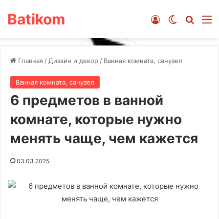
Batikom
Войти
Switch ski
Искат
М
Главная
/
Дизайн и декор
/
Ванная комната, санузел
Ванная комната, санузел
6 предметов в ванной
комнате, которые нужно
менять чаще, чем кажется
03.03.2025