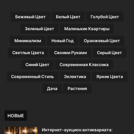
е
с
н
о
Бежевый Цвет
Белый Цвет
Голубой Цвет
и
с
я
е
Зеленый Цвет
Маленькие Квартиры
д
я
Минимализм
Новый Год
Оранжевый Цвет
м
и
Светлые Цвета
Своими Руками
Серый Цвет
Синий Цвет
Современная Классика
Современный Стиль
Эклектика
Яркие Цвета
Дача
Растения
НОВЫЕ
Интернет-аукцион антиквариата: