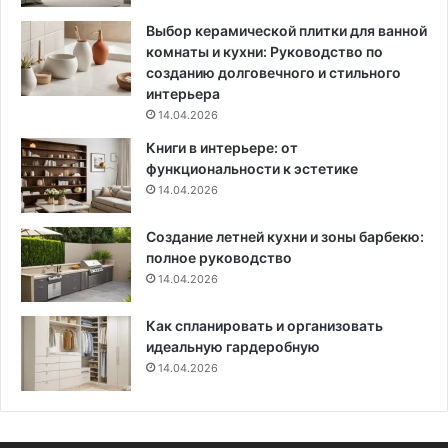
л
р
е
а
Выбор керамической плитки для ванной
н
н
комнаты и кухни: Руководство по
и
и
созданию долговечного и стильного
я
т
интерьера
и
ь
14.04.2026
9
д
Книги в интерьере: от
0
о
функциональности к эстетике
ф
б
14.04.2026
о
р
т
ы
Создание летней кухни и зоны барбекю:
о
е
полное руководство
д
о
л
14.04.2026
т
я
н
в
о
Как спланировать и организовать
д
ш
идеальную гардеробную
о
е
14.04.2026
х
н
н
и
о
я
в
с