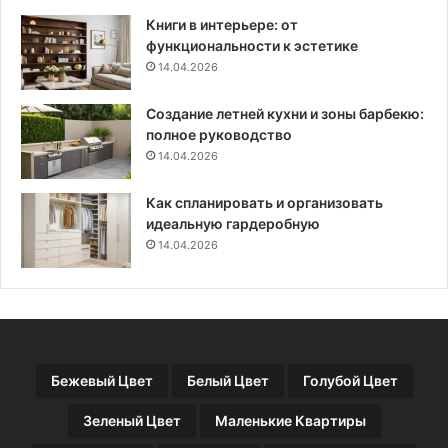
е
и
Книги в интерьере: от
с
а
функциональности к эстетике
т
н
14.04.2026
е
т
л
ы
Создание летней кухни и зоны барбекю:
е
п
полное руководство
в
р
и
14.04.2026
и
з
м
о
е
Как спланировать и организовать
р
н
идеальную гардеробную
о
е
14.04.2026
м
н
и
я
(
6
8
Бежевый Цвет
Белый Цвет
Голубой Цвет
ф
о
Зеленый Цвет
Маленькие Квартиры
т