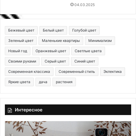
04.03.2025
Бежевый цвет
Белый цвет
Голубой цвет
Зеленый цвет
Маленькие квартиры
Минимализм
Новый год
Оранжевый цвет
Светлые цвета
Своими руками
Серый цвет
Синий цвет
Современная классика
Современный стиль
Эклектика
Яркие цвета
дача
растения
Интересное
К
С
а
т