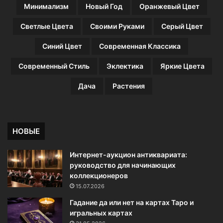
о
Минимализм
Новый Год
Оранжевый Цвет
)
Светлые Цвета
Своими Руками
Серый Цвет
Синий Цвет
Современная Классика
Современный Стиль
Эклектика
Яркие Цвета
Дача
Растения
НОВЫЕ
Интернет-аукцион антиквариата:
руководство для начинающих
коллекционеров
15.07.2026
Гадание да или нет на картах Таро и
игральных картах