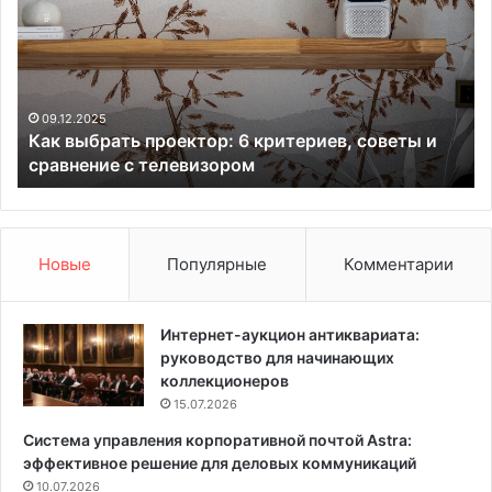
к
о
в
л
ы
е
б
ш
р
н
а
и
09.12.2025
т
Как выбрать проектор: 6 критериев, советы и
т
ц
сравнение с телевизором
ь
а
п
и
р
з
о
д
е
у
Новые
Популярные
Комментарии
к
б
т
а
о
в
Интернет-аукцион антиквариата:
р
и
руководство для начинающих
:
н
коллекционеров
6
т
15.07.2026
к
е
Система управления корпоративной почтой Astra:
р
р
эффективное решение для деловых коммуникаций
и
ь
т
10.07.2026
е