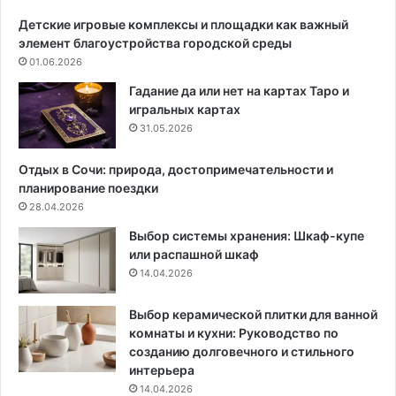
е
р
Детские игровые комплексы и площадки как важный
р
е
элемент благоустройства городской среды
и
:
01.06.2026
е
с
в
п
Гадание да или нет на картах Таро и
,
и
игральных картах
с
с
31.05.2026
о
о
в
к
Отдых в Сочи: природа, достопримечательности и
е
о
планирование поездки
т
т
28.04.2026
ы
т
Выбор системы хранения: Шкаф-купе
и
е
или распашной шкаф
с
н
14.04.2026
р
к
а
о
в
в
Выбор керамической плитки для ванной
н
и
комнаты и кухни: Руководство по
е
в
созданию долговечного и стильного
н
а
интерьера
и
р
14.04.2026