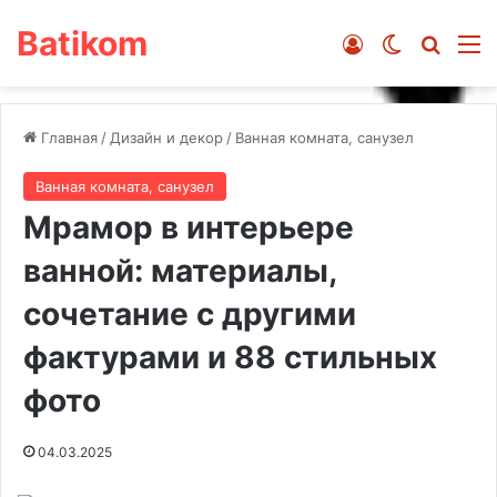
Batikom
Войти
Switch ski
Искат
М
Главная
/
Дизайн и декор
/
Ванная комната, санузел
Ванная комната, санузел
Мрамор в интерьере
ванной: материалы,
сочетание с другими
фактурами и 88 стильных
фото
04.03.2025