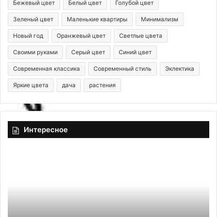
Бежевый цвет
Белый цвет
Голубой цвет
Зеленый цвет
Маленькие квартиры
Минимализм
Новый год
Оранжевый цвет
Светлые цвета
Своими руками
Серый цвет
Синий цвет
Современная классика
Современный стиль
Эклектика
Яркие цвета
дача
растения
Интересное
К
8
а
м
к
о
у
д
б
н
р
ы
а
х