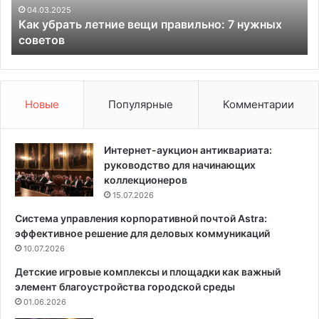
т
р
04.03.2025
Как убрать летние вещи правильно: 7 нужных
ь
е
советов
л
ш
е
е
т
н
н
и
и
й
Новые
Популярные
Комментарии
е
д
в
л
е
я
Интернет-аукцион антиквариата:
щ
о
руководство для начинающих
и
ф
коллекционеров
п
о
15.07.2026
р
р
Система управления корпоративной почтой Astra:
а
м
эффективное решение для деловых коммуникаций
в
л
и
10.07.2026
е
л
н
Детские игровые комплексы и площадки как важный
ь
и
элемент благоустройства городской среды
н
я
01.06.2026
о
д