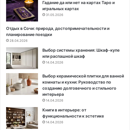
:
о
Гадание да или нет на картах Таро и
7
м
игральных картах
н
а
31.05.2026
у
ш
ж
н
Отдых в Сочи: природа, достопримечательности и
н
е
планирование поездки
ы
г
28.04.2026
х
о
Выбор системы хранения: Шкаф-купе
с
о
или распашной шкаф
о
ф
14.04.2026
в
и
е
с
т
а
Выбор керамической плитки для ванной
о
комнаты и кухни: Руководство по
в
созданию долговечного и стильного
интерьера
14.04.2026
Книги в интерьере: от
функциональности к эстетике
14.04.2026