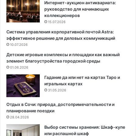
б
у
Интернет-аукцион антиквариата:
о
р
руководство для начинающих
р
к
коллекционеров
о
у
15.07.2026
т
д
Система управления корпоративной почтой Astra:
т
л
эффективное решение для деловых коммуникаций
е
я
н
10.07.2026
с
к
т
Детские игровые комплексы и площадки как важный
а
е
элемент благоустройства городской среды
и
н
01.06.2026
ф
а
Гадание да или нет на картах Таро и
к
игральных картах
т
31.05.2026
у
р
Отдых в Сочи: природа, достопримечательности и
ы
планирование поездки
,
28.04.2026
п
Выбор системы хранения: Шкаф-купе
р
или распашной шкаф
и