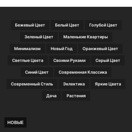
о
т
о
д
Бежевый Цвет
Белый Цвет
Голубой Цвет
л
я
Зеленый Цвет
Маленькие Квартиры
в
д
Минимализм
Новый Год
Оранжевый Цвет
о
х
Светлые Цвета
Своими Руками
Серый Цвет
н
о
Синий Цвет
Современная Классика
в
е
Современный Стиль
Эклектика
Яркие Цвета
н
и
Дача
Растения
я
НОВЫЕ