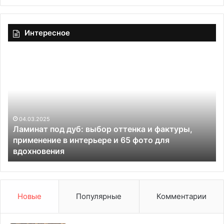
Интересное
Л
К
а
а
м
к
и
в
н
ы
а
б
т
04.03.2025
р
Ламинат под дуб: выбор оттенка и фактуры,
п
а
применение в интерьере и 65 фото для
о
т
вдохновения
д
ь
д
ш
у
т
б
у
:
к
Новые
Популярные
Комментарии
в
а
ы
т