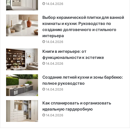
14.04.2026
м
е
н
Выбор керамической плитки для ванной
е
комнаты и кухни: Руководство по
н
созданию долговечного и стильного
и
интерьера
е
14.04.2026
в
Книги в интерьере: от
и
функциональности к эстетике
н
14.04.2026
т
е
Создание летней кухни и зоны барбекю:
р
полное руководство
ь
е
14.04.2026
р
е
Как спланировать и организовать
и
идеальную гардеробную
6
14.04.2026
5
ф