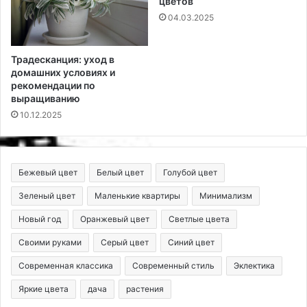
цветов
04.03.2025
Традесканция: уход в
домашних условиях и
рекомендации по
выращиванию
10.12.2025
Бежевый цвет
Белый цвет
Голубой цвет
Зеленый цвет
Маленькие квартиры
Минимализм
Новый год
Оранжевый цвет
Светлые цвета
Своими руками
Серый цвет
Синий цвет
Современная классика
Современный стиль
Эклектика
Яркие цвета
дача
растения