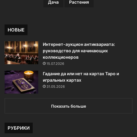
н
Дача
Растения
ы
х
р
а
НОВЫЕ
б
о
Интернет-аукцион антиквариата:
т
руководство для начинающих
п
коллекционеров
о
15.07.2026
д
н
Гадание да или нет на картах Таро и
я
игральных картах
м
31.05.2026
Показать больше
РУБРИКИ