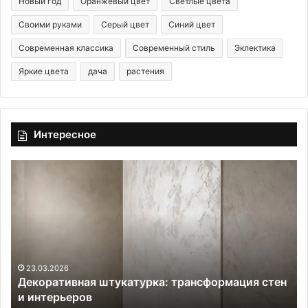
Новый год
Оранжевый цвет
Светлые цвета
Своими руками
Серый цвет
Синий цвет
Современная классика
Современный стиль
Эклектика
Яркие цвета
дача
растения
Интересное
Д
Л
е
у
к
н
о
н
р
ы
а
й
т
к
и
а
23.03.2026
Декоративная штукатурка: трансформация стен
в
л
и интерьеров
н
е