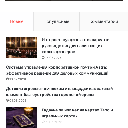
а
н
я
д
ш
а
т
р
Новые
Популярные
Комментарии
у
ь
к
н
а
а
Интернет-аукцион антиквариата:
т
м
руководство для начинающих
у
а
коллекционеров
р
й
15.07.2026
к
2
Система управления корпоративной почтой Astra:
а
0
эффективное решение для деловых коммуникаций
:
2
т
10.07.2026
5
р
г
Детские игровые комплексы и площадки как важный
а
о
элемент благоустройства городской среды
н
д
01.06.2026
с
а
ф
:
Гадание да или нет на картах Таро и
о
т
игральных картах
р
а
31.05.2026
м
б