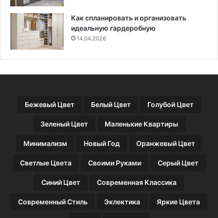
е
р
Как спланировать и организовать
а
идеальную гардеробную
з
14.04.2026
р
е
ш
е
н
н
Бежевый Цвет
Белый Цвет
Голубой Цвет
ы
х
Зеленый Цвет
Маленькие Квартиры
и
з
Минимализм
Новый Год
Оранжевый Цвет
а
п
Светлые Цвета
Своими Руками
Серый Цвет
р
е
Синий Цвет
Современная Классика
щ
е
Современный Стиль
Эклектика
Яркие Цвета
н