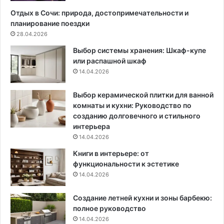
а
л
Отдых в Сочи: природа, достопримечательности и
ц
и
планирование поездки
и
ц
28.04.2026
я
а
Выбор системы хранения: Шкаф-купе
с
и
или распашной шкаф
т
п
14.04.2026
е
о
н
д
и
р
Выбор керамической плитки для ванной
и
о
комнаты и кухни: Руководство по
н
б
созданию долговечного и стильного
т
н
интерьера
е
о
14.04.2026
р
е
Книги в интерьере: от
ь
о
функциональности к эстетике
е
п
14.04.2026
р
и
о
с
Создание летней кухни и зоны барбекю:
в
а
полное руководство
н
14.04.2026
и