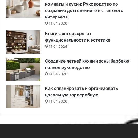
н
т
комнаты и кухни: Руководство по
е
и
созданию долговечного и стильного
н
,
интерьера
и
с
14.04.2026
я
п
Книги в интерьере: от
о
о
функциональности к эстетике
т
с
14.04.2026
д
о
е
б
Создание летней кухни и зоны барбекю:
л
ы
полное руководство
к
м
и
14.04.2026
о
(
н
7
т
Как спланировать и организовать
9
а
идеальную гардеробную
ф
ж
14.04.2026
о
а
т
,
о
м
)
н
е