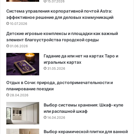
15.07.2026
т
а
Система управления корпоративной почтой Astra:
р
ч
эффективное решение для деловых коммуникаций
е
е
н
10.07.2026
м
д
н
Детские игровые комплексы и площадки как важный
о
у
элемент благоустройства городской среды
в
ж
01.06.2026
и
н
в
а
Гадание да или нет на картах Таро и
а
,
игральных картах
р
р
31.05.2026
и
а
а
з
Отдых в Сочи: природа, достопримечательности и
н
н
планирование поездки
т
о
28.04.2026
ы
в
Выбор системы хранения: Шкаф-купе
п
и
или распашной шкаф
р
д
14.04.2026
и
н
м
о
е
с
Выбор керамической плитки для ванной