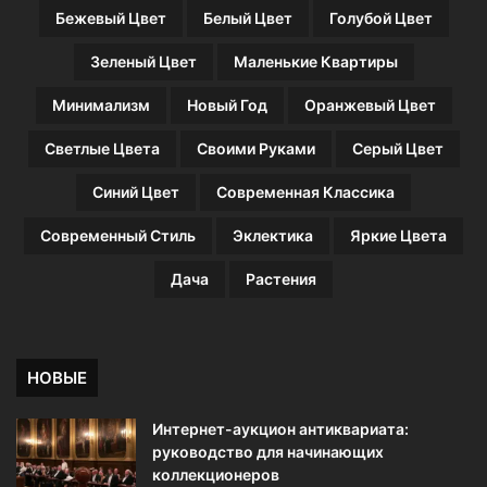
н
Бежевый Цвет
Белый Цвет
Голубой Цвет
и
е
Зеленый Цвет
Маленькие Квартиры
д
и
Минимализм
Новый Год
Оранжевый Цвет
з
а
Светлые Цвета
Своими Руками
Серый Цвет
й
н
Синий Цвет
Современная Классика
е
р
Современный Стиль
Эклектика
Яркие Цвета
о
в
Дача
Растения
НОВЫЕ
Интернет-аукцион антиквариата:
руководство для начинающих
коллекционеров