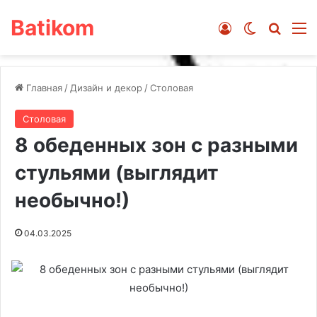
Batikom
Войти
Switch ski
Искат
М
Главная
/
Дизайн и декор
/
Столовая
Столовая
8 обеденных зон с разными
стульями (выглядит
необычно!)
04.03.2025