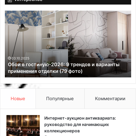
О
Т
б
е
о
п
и
л
в
а
г
я
о
с
с
т
03.10.2025
Обои в гостиную-2026: 9 трендов и варианты
т
е
применения отделки (79 фото)
и
н
н
а
у
в
ю
в
-
а
Новые
Популярные
Комментарии
2
н
0
н
2
о
Интернет-аукцион антиквариата:
6
й
руководство для начинающих
:
:
коллекционеров
9
з