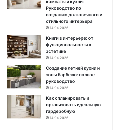
комнаты и кухни:
с
у
Руководство по
е
г
созданию долговечного и
м
л
стильного интерьера
ь
о
14.04.2026
и
г
в
Книги в интерьере: от
о
С
функциональности к
д
а
эстетике
и
н
ч
14.04.2026
к
н
Создание летней кухни и
т
о
зоны барбекю: полное
-
г
руководство
П
о
14.04.2026
е
у
т
р
Как спланировать и
е
о
организовать идеальную
р
ж
гардеробную
б
а
14.04.2026
у
я
р
г