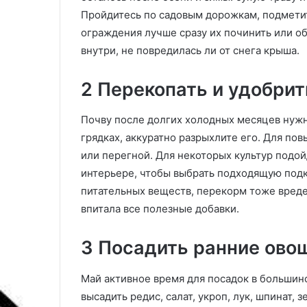
ь
Пройдитесь по садовым дорожкам, подметит
способа для р
п
ограждения лучше сразу их починить или об
крепления
а
внутри, не повредилась ли от снега крыша.
т
р
о
2 Перекопать и удобрит
н
с
Почву после долгих холодных месяцев нужн
д
р
грядках, аккуратно разрыхлите его. Для п
е
или перегной. Для некоторых культур подо
л
интерьере, чтобы выбрать подходящую подк
и
питательных веществ, перекорм тоже вреде
:
2
впитала все полезные добавки.
с
п
3 Посадить ранние овощ
о
с
Май активное время для посадок в большин
о
б
высадить редис, салат, укроп, лук, шпинат, 