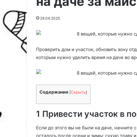
на даче за май
29.04.2025
Проверить дом и участок, обновить зону от
которым нужно уделить время на даче во в
Содержание
[
Скрыть
]
К
а
к
1 Привести участок в п
с
н
я
Если до этого вы не были на даче, начните с
03.03.2025
т
осталось после осени и зимы: сухую траву и
Как снять патр