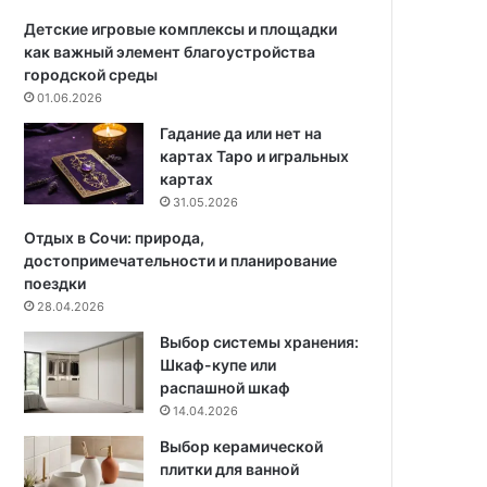
е
а
р
:
Детские игровые комплексы и площадки
в
н
как важный элемент благоустройства
н
а
городской среды
е
д
01.06.2026
в
е
Гадание да или нет на
р
ж
картах Таро и игральных
е
н
картах
м
о
31.05.2026
е
е
н
р
Отдых в Сочи: природа,
и
е
достопримечательности и планирование
!
ш
поездки
8
е
28.04.2026
7
н
Выбор системы хранения:
к
и
Шкаф-купе или
в
е
распашной шкаф
.
д
14.04.2026
м
л
д
я
Выбор керамической
л
к
плитки для ванной
я
р