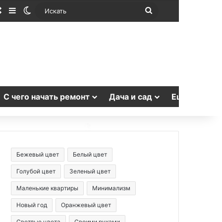
Случайная статья
Sidebar
Switch skin
Искать
С чего начать ремонт
Дача и сад
Еще
Бежевый цвет
Белый цвет
Голубой цвет
Зеленый цвет
Маленькие квартиры
Минимализм
Новый год
Оранжевый цвет
Светлые цвета
Своими руками