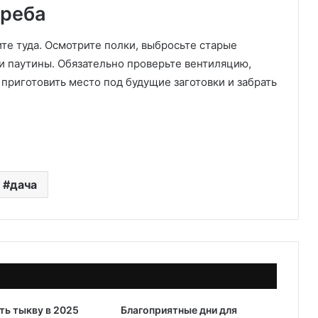
р
греба
а
3
ите туда. Осмотрите полки, выбросьте старые
8
и паутины. Обязательно проверьте вентиляцию,
к
в
приготовить место под будущие заготовки и забрать
.
м
в
С
о
ч
дача
и
ть тыкву в 2025
Благоприятные дни для