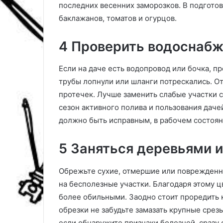
а
последних весенних заморозков. В подгото
д
баклажанов, томатов и огурцов.
л
я
4 Проверить водоснаб
р
а
з
Если на даче есть водопровод или бочка, пр
н
трубы лопнули или шланги потрескались. От
ы
протечек. Лучше заменить слабые участки с
х
т
сезон активного полива и пользования даче
и
должно быть исправным, в рабочем состоян
п
о
5 Заняться деревьями 
в
к
р
Обрежьте сухие, отмершие или поврежденны
е
на бесполезные участки. Благодаря этому ц
п
более обильными. Заодно стоит проредить 
л
обрезки не забудьте замазать крупные сре
е
н
если обнаружите признаки болезней, сразу 