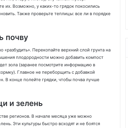
и
е их. Возможно, у каких-то грядок покосились
азных типов
лоджии: квартира 38 кв. м в
с
новить. Также проверьте теплицы: все ли в порядке
Сочи
д
е
л
а
ь почву
л
и
о «разбудить». Перекопайте верхний слой грунта на
п
о
овышения плодородности можно добавить компост
л
йдет зола (заранее посмотрите информацию в
н
ормку). Главное не переборщить с добавкой
о
н. В конце полейте грядки, чтобы почва лучше
ц
е
н
н
и и зелень
у
ю
стве регионов. В начале месяца уже можно
о
д
зелень. Эти культуры быстро всходят и не боятся