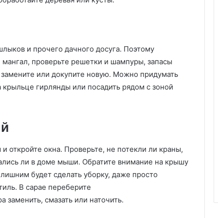
а
л
ь
н
шлыков и прочего дачного досуга. Поэтому
е
й
е мангал, проверьте решетки и шампуры, запасы
н
о замените или докупите новую. Можно придумать
а
а крыльце гирлянды или посадить рядом с зоной
л
о
д
ж
ай
и
и
и откройте окна. Проверьте, не потекли ли краны,
:
вались ли в доме мыши. Обратите внимание на крышу
к
в
елишним будет сделать уборку, даже просто
а
тиль. В сарае переберите
р
а заменить, смазать или наточить.
т
и