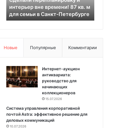
п
т
интерьер вне времени! 87 кв. м
решение дл
е
е
для семьи в Санкт-Петербурге
урожая
р
п
е
л
п
и
л
ц
а
ы
н
и
Новые
Популярные
Комментарии
и
з
р
п
о
о
в
Интернет-аукцион
л
к
антиквариата:
и
у
руководство для
к
и
начинающих
а
и
коллекционеров
р
н
б
15.07.2026
т
о
Система управления корпоративной
е
н
почтой Astra: эффективное решение для
р
а
деловых коммуникаций
ь
т
10.07.2026