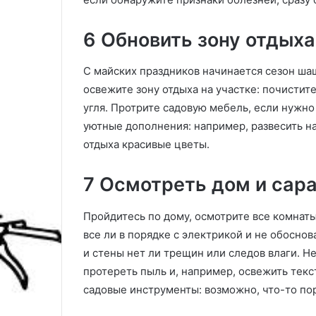
и
я
6 Обновить зону отдыха
С майских праздников начинается сезон ша
освежите зону отдыха на участке: почистит
угля. Протрите садовую мебель, если нужн
уютные дополнения: например, развесить н
отдыха красивые цветы.
7 Осмотреть дом и сар
Пройдитесь по дому, осмотрите все комнаты 
все ли в порядке с электрикой и не обосно
и стены нет ли трещин или следов влаги. Н
протереть пыль и, например, освежить текс
садовые инструменты: возможно, что-то пор