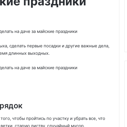
ские праздники
дыха, сделать первые посадки и другие важные дела,
ремя длинных выходных.
И
з
с
орядок
т
04.10.2025
у
Из студии сделали
д
 того, чтобы пройтись по участку и убрать все, что
полноценную однушку с
и
 ветки, старую листву, случайный мусор.
он с дрели: 2
дополнительной спальней на