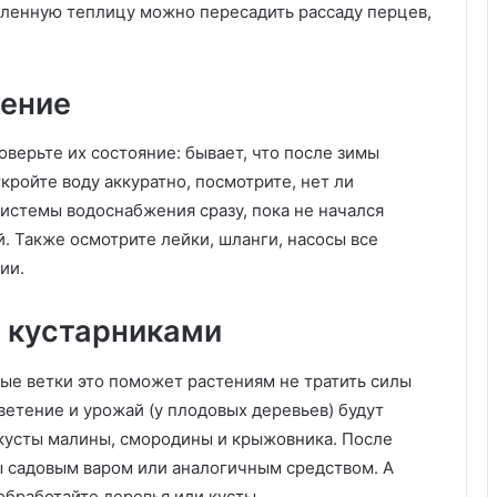
н
вленную теплицу можно пересадить рассаду перцев,
у
ш
к
жение
у
с
д
оверьте их состояние: бывает, что после зимы
о
кройте воду аккуратно, посмотрите, нет ли
п
истемы водоснабжения сразу, пока не начался
о
л
й. Также осмотрите лейки, шланги, насосы все
н
ии.
и
т
и кустарниками
е
л
ь
е ветки это поможет растениям не тратить силы
н
ветение и урожай (у плодовых деревьев) будут
о
кусты малины, смородины и крыжовника. После
й
зы садовым варом или аналогичным средством. А
с
п
обработайте деревья или кусты.