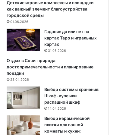
о
л
Детские игровые комплексы и площадки
н
ю
как важный элемент благоустройства
т
ч
городской среды
а
е
01.06.2026
ж
в
Гадание да или нет на
у
ы
картах Таро и игральных
и
е
картах
у
а
31.05.2026
х
с
о
п
Отдых в Сочи: природа,
д
е
достопримечательности и планирование
у
к
поездки
т
28.04.2026
ы
Выбор системы хранения:
Шкаф-купе или
распашной шкаф
14.04.2026
Выбор керамической
плитки для ванной
комнаты и кухни: