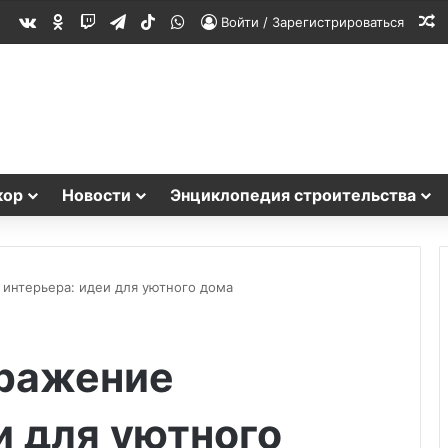
vk.com
Одноклассники
Twitch
Telegram
TikTok
WhatsApp
С
Войти / Зарегистрироваться
кор
Новости
Энциклопедия строительства
интерьера: идеи для уютного дома
ражение
и для уютного