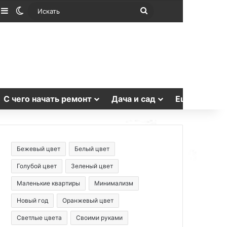
лучайная статья
Sidebar
Switch skin
Искать
С чего начать ремонт
Дача и сад
Еще
Бежевый цвет
Белый цвет
Голубой цвет
Зеленый цвет
Маленькие квартиры
Минимализм
Новый год
Оранжевый цвет
Светлые цвета
Своими руками