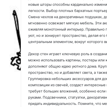
новые шторы способны кардинально изменит
6
легкости. Выбор плотных бархатных портьер
ч
Смена чехлов на декоративных подушках, д
е
мгновенно освежает мягкую мебель. Эти а
с
оживляя монотонный интерьер. Правильно п
т
н
уют, но и зонирует пространство, делая ег
ы
центральным элементом, вокруг которого в
х
в
Декор стен играет ключевую роль в создан
о
можно использовать картины, постеры или 
п
р
дополняют общую идею уютного дома. Крупн
о
пространство, но и добавляет света, а так
с
Группировка небольших аксессуаров для дом
о
композиции из свечей, создаст интересные 
в
э
требует больших вложений, особенно если 
к
руками. Подсвечники, статуэтки, декоратив
с
придать индивидуальность. Помните, что м
п