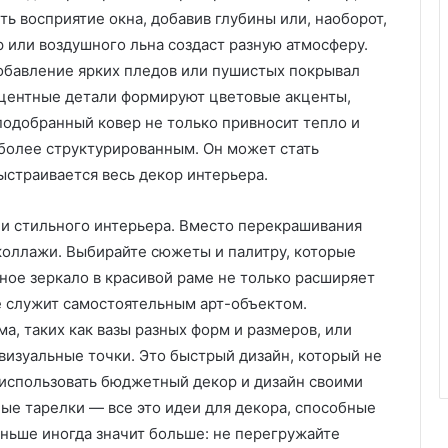
ь восприятие окна, добавив глубины или, наоборот,
2
л
 или воздушного льна создаст разную атмосферу.
у
обавление ярких пледов или пушистых покрывал
ч
кцентные детали формируют цветовые акценты,
ш
одобранный ковер не только привносит тепло и
и
х
о более структурированным. Он может стать
и
ыстраивается весь декор интерьера.
д
е
ии стильного интерьера. Вместо перекрашивания
й
коллажи. Выбирайте сюжеты и палитру, которые
ое зеркало в красивой раме не только расширяет
же служит самостоятельным арт-объектом.
а, таких как вазы разных форм и размеров, или
визуальные точки. Это быстрый дизайн, который не
использовать бюджетный декор и дизайн своими
ные тарелки — все это идеи для декора, способные
еньше иногда значит больше: не перегружайте