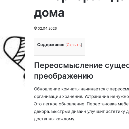
дома
02.04.2026
Содержание
[
Скрыть
]
Переосмысление сущес
преображению
П
О
Обновление комнаты начинается с переосм
р
к
организации хранения. Устранение ненужно
е
о
о
н
Это легкое обновление. Перестановка мебел
б
н
04.03.2025
декора. Быстрый дизайн улучшит эстетику 
р
ы
Оконные ролле
25.03.2026
доступны каждому.
а
е
Преображение чердака:
рассматривать 
ж
р