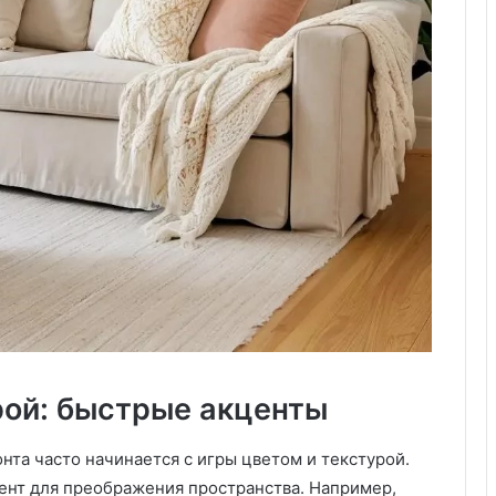
м
н
а
т
е
б
ы
с
т
р
о
и
н
е
д
о
р
рой: быстрые акценты
о
г
о
та часто начинается с игры цветом и текстурой.
:
нт для преображения пространства. Например,
1