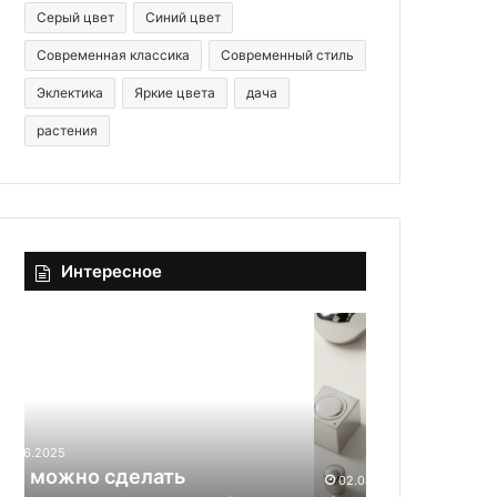
Серый цвет
Синий цвет
Современная классика
Современный стиль
Эклектика
Яркие цвета
дача
растения
Интересное
Ф
О
у
с
р
н
н
о
и
в
т
ы
у
в
02.04.2026
05.04.2026
р
ы