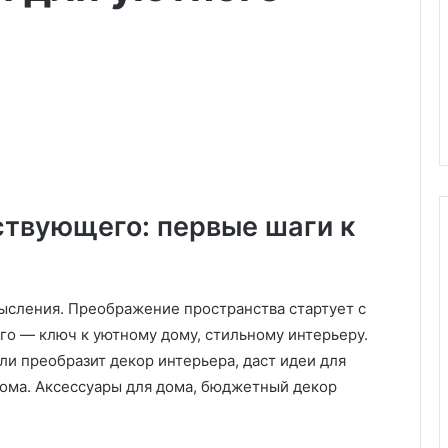
твующего: первые шаги к
Ч
ысления. Преображение пространства стартует с
е
го — ключ к уютному дому, стильному интерьеру.
м
м
и преобразит декор интерьера, даст идеи для
о
дома. Аксессуары для дома, бюджетный декор
ж
ты — стоит ли
04.06.2025
н
их для своего
Чем можно сделать
о