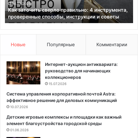
ч
б
04.03.2025
Как заточить сверло правильно: 4 инструмента,
и
е
о
проверенные способы, инструкции и советы
т
з
ь
о
с
п
в
а
е
с
Новые
Популярные
Комментарии
р
н
л
о
о
с
Интернет-аукцион антиквариата:
п
т
руководство для начинающих
р
ь
коллекционеров
а
д
15.07.2026
в
е
Система управления корпоративной почтой Astra:
и
р
эффективное решение для деловых коммуникаций
л
е
ь
10.07.2026
в
н
я
Детские игровые комплексы и площадки как важный
о
н
элемент благоустройства городской среды
:
н
01.06.2026
4
о