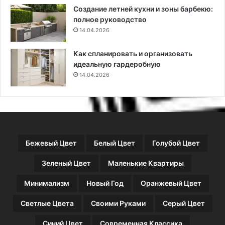
Создание летней кухни и зоны барбекю:
е
с
полное руководство
с
т
п
14.04.2026
в
о
и
с
я
Как спланировать и организовать
о
идеальную гардеробную
б
14.04.2026
ы
,
и
н
с
т
Бежевый Цвет
Белый Цвет
Голубой Цвет
р
у
Зеленый Цвет
Маленькие Квартиры
к
ц
Минимализм
Новый Год
Оранжевый Цвет
и
и
Светлые Цвета
Своими Руками
Серый Цвет
и
с
Синий Цвет
Современная Классика