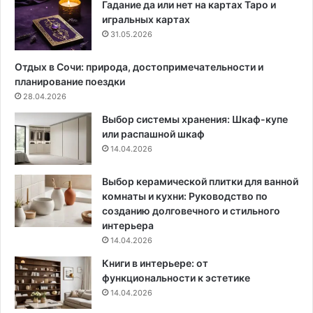
и
г
Гадание да или нет на картах Таро и
н
о
игральных картах
с
д
31.05.2026
т
о
р
м
Отдых в Сочи: природа, достопримечательности и
у
а
планирование поездки
м
:
28.04.2026
е
ф
Выбор системы хранения: Шкаф-купе
н
у
или распашной шкаф
т
н
14.04.2026
а
д
,
а
п
м
Выбор керамической плитки для ванной
р
е
комнаты и кухни: Руководство по
о
н
созданию долговечного и стильного
в
т
интерьера
е
с
14.04.2026
р
п
Книги в интерьере: от
е
о
функциональности к эстетике
н
к
14.04.2026
н
о
ы
й