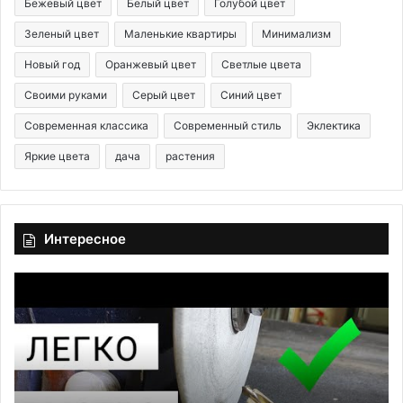
Бежевый цвет
Белый цвет
Голубой цвет
Зеленый цвет
Маленькие квартиры
Минимализм
Новый год
Оранжевый цвет
Светлые цвета
Своими руками
Серый цвет
Синий цвет
Современная классика
Современный стиль
Эклектика
Яркие цвета
дача
растения
Интересное
К
Э
а
л
к
е
з
к
а
т
т
р
о
о