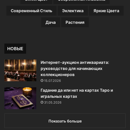
о
в
Современный Стиль
Эклектика
Яркие Цвета
е
т
Дача
Растения
ы
НОВЫЕ
Интернет-аукцион антиквариата:
руководство для начинающих
коллекционеров
15.07.2026
Гадание да или нет на картах Таро и
игральных картах
31.05.2026
Показать больше