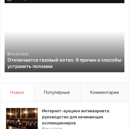
О
О
т
г
к
у
л
р
ю
ц
ч
ы
а
д
е
л
03.03.2025
Отключается газовый котел: 9 причин и способы
т
я
устранить поломки
с
з
я
а
г
с
а
о
з
л
Новые
Популярные
Комментарии
о
к
в
и
ы
—
Интернет-аукцион антиквариата:
й
л
руководство для начинающих
к
у
коллекционеров
о
ч