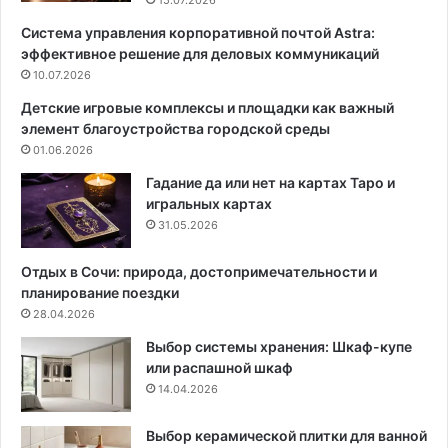
15.07.2026
т
ш
Система управления корпоративной почтой Astra:
е
и
эффективное решение для деловых коммуникаций
л
е
:
10.07.2026
с
9
о
Детские игровые комплексы и площадки как важный
п
р
элемент благоустройства городской среды
р
т
01.06.2026
и
а
ч
:
Гадание да или нет на картах Таро и
и
1
игральных картах
н
5
31.05.2026
и
н
с
а
Отдых в Сочи: природа, достопримечательности и
п
з
планирование поездки
о
в
28.04.2026
с
а
Выбор системы хранения: Шкаф-купе
о
н
или распашной шкаф
б
и
14.04.2026
ы
й
у
с
Выбор керамической плитки для ванной