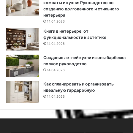
т
комнаты и кухни: Руководство по
р
созданию долговечного и стильного
а
интерьера
н
14.04.2026
и
Книги в интерьере: от
т
функциональности к эстетике
ь
14.04.2026
п
о
Создание летней кухни и зоны барбекю:
л
полное руководство
о
м
14.04.2026
к
и
Как спланировать и организовать
идеальную гардеробную
14.04.2026