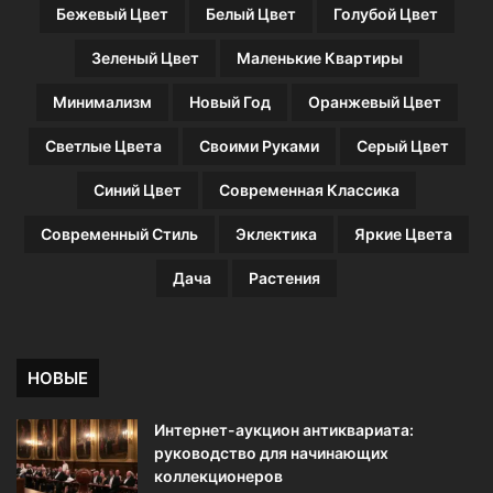
Бежевый Цвет
Белый Цвет
Голубой Цвет
Зеленый Цвет
Маленькие Квартиры
Минимализм
Новый Год
Оранжевый Цвет
Светлые Цвета
Своими Руками
Серый Цвет
Синий Цвет
Современная Классика
Современный Стиль
Эклектика
Яркие Цвета
Дача
Растения
НОВЫЕ
Интернет-аукцион антиквариата:
руководство для начинающих
коллекционеров