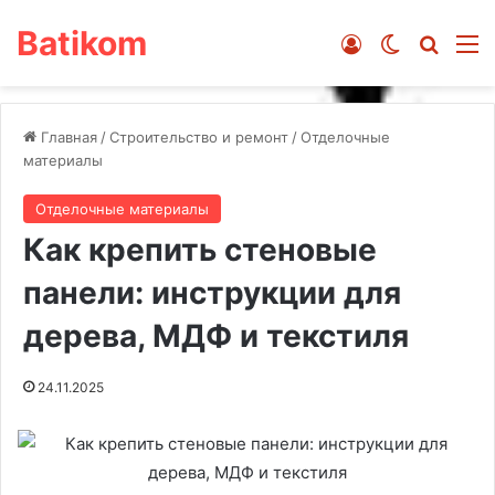
Batikom
Войти
Switch ski
Искат
М
Главная
/
Строительство и ремонт
/
Отделочные
материалы
Отделочные материалы
Как крепить стеновые
панели: инструкции для
дерева, МДФ и текстиля
24.11.2025