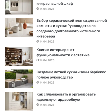
или распашной шкаф
о
о
14.04.2026
в
р
а
м
т
а
Выбор керамической плитки для ванной
е
ц
комнаты и кухни: Руководство по
л
и
созданию долговечного и стильного
ь
я
интерьера
н
д
14.04.2026
о
л
Книги в интерьере: от
с
я
функциональности к эстетике
т
т
14.04.2026
и
е
и
х
Создание летней кухни и зоны барбекю:
в
,
полное руководство
ы
к
б
14.04.2026
т
о
о
р
в
Как спланировать и организовать
л
ы
идеальную гардеробную
у
б
14.04.2026
ч
и