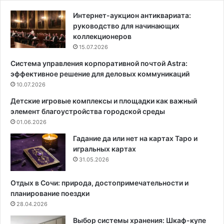
л
т
и
е
Интернет-аукцион антиквариата:
о
л
руководство для начинающих
б
ь
коллекционеров
о
х
15.07.2026
и
о
Система управления корпоративной почтой Astra:
?
л
эффективное решение для деловых коммуникаций
3
к
в
10.07.2026
о
а
н
Детские игровые комплексы и площадки как важный
р
:
элемент благоустройства городской среды
и
п
01.06.2026
а
о
н
л
Гадание да или нет на картах Таро и
т
е
игральных картах
а
з
31.05.2026
п
н
о
а
Отдых в Сочи: природа, достопримечательности и
с
я
планирование поездки
л
и
28.04.2026
е
н
Выбор системы хранения: Шкаф-купе
д
ф