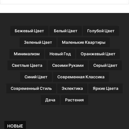
ш
р
е
а
г
е
о
т
м
Бежевый Цвет
Белый Цвет
Голубой Цвет
а
т
Зеленый Цвет
Маленькие Квартиры
р
а
Минимализм
Новый Год
Оранжевый Цвет
с
Светлые Цвета
Своими Руками
Серый Цвет
Синий Цвет
Современная Классика
Современный Стиль
Эклектика
Яркие Цвета
Дача
Растения
НОВЫЕ