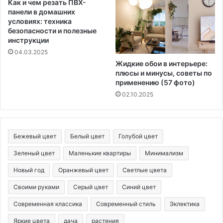
Как и чем резать ПВХ-
панели в домашних
условиях: техника
безопасности и полезные
инструкции
04.03.2025
Жидкие обои в интерьере:
плюсы и минусы, советы по
применению (57 фото)
02.10.2025
Бежевый цвет
Белый цвет
Голубой цвет
Зеленый цвет
Маленькие квартиры
Минимализм
Новый год
Оранжевый цвет
Светлые цвета
Своими руками
Серый цвет
Синий цвет
Современная классика
Современный стиль
Эклектика
Яркие цвета
дача
растения