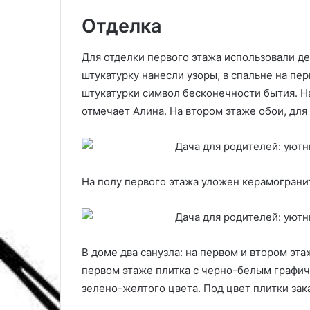
й
в
с
и
Отделка
к
л
у
ь
Для отделки первого этажа использовали д
л
н
штукатурку нанесли узоры, в спальне на пе
ь
о
п
:
штукатурки символ бесконечности бытия. Н
т
п
отмечает Алина. На втором этаже обои, для
у
о
р
л
ы
е
в
з
с
н
На полу первого этажа уложен керамогранит
о
а
в
я
р
и
е
н
м
с
В доме два санузла: на первом и втором эт
е
т
первом этаже плитка с черно-белым графи
н
р
зелено-желтого цвета. Под цвет плитки зак
н
у
о
к