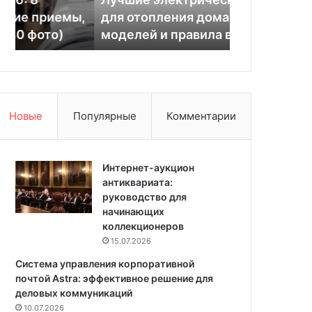
л
т
,
для отопления дома: 12
красивых ва
е
с
моделей и правила выбора
обоями на 
к
я
т
п
р
о
и
в
ч
т
е
о
Новые
Популярные
Комментарии
с
р
к
и
и
т
е
Интернет-аукцион
ь
к
антиквариата:
!
о
руководство для
6
т
начинающих
к
л
коллекционеров
р
ы
а
15.07.2026
д
с
Система управления корпоративной
л
и
почтой Astra: эффективное решение для
я
в
деловых коммуникаций
о
ы
10.07.2026