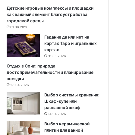
т
х
о
в
Детские игровые комплексы и площадки
п
а
как важный элемент благоустройства
л
н
городской среды
е
н
01.06.2026
н
ы
Гадание да или нет на
и
х
картах Таро и игральных
я
и
картах
д
с
31.05.2026
о
а
м
н
Отдых в Сочи: природа,
а
у
достопримечательности и планирование
:
з
поездки
1
л
28.04.2026
2
о
Выбор системы хранения:
м
в
Шкаф-купе или
о
с
распашной шкаф
д
о
14.04.2026
е
б
л
о
Выбор керамической
е
я
плитки для ванной
й
м