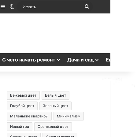
лучайная статья
Sidebar
Switch skin
Искать
С чего начать ремонт
Дача и сад
Еще
Бежевый цвет
Белый цвет
Голубой цвет
Зеленый цвет
Маленькие квартиры
Минимализм
Новый год
Оранжевый цвет
Светлые цвета
Своими руками