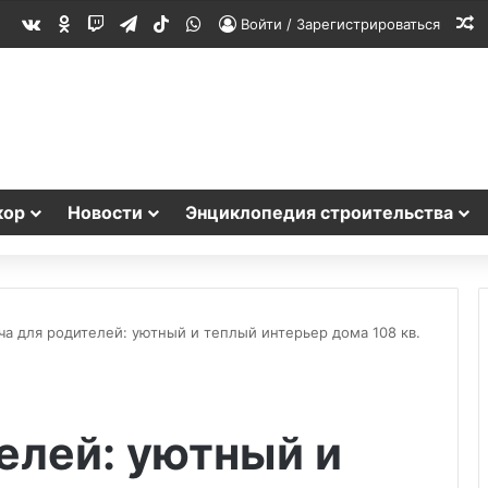
vk.com
Одноклассники
Twitch
Telegram
TikTok
WhatsApp
С
Войти / Зарегистрироваться
кор
Новости
Энциклопедия строительства
ча для родителей: уютный и теплый интерьер дома 108 кв.
елей: уютный и