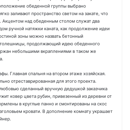
оположение обеденной группы выбрано
ягко заливают пространство светом на закате, что
а. Акцентом над обеденным столом служат два
ом ручной натяжки каната, как продолжение идеи
остиной зоны можно назвать бетонный
 столешницы, продолжающий идею обеденного
держан небольшими вкраплениями в таком же
а.
фы. Главная спальня на втором этаже хозяйская.
ально отреставрированная для этого проекта.
 любовью сделанный вручную дедушкой заказчика
жит ковер цвета рубин, привезенный из деревни от
ормлены в круглые панно и смонтированы на скос
изголовьем кровати. В дополнение комнату украшает
йнер.