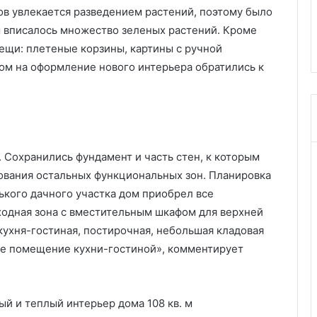
а
ков увлекается разведением растений, поэтому было
лезная
трендов и устаревшие приемы
л
бы вписалось множество зеленых растений. Кроме
советы
советы по выбору (80 фото)
ь
вещи: плетеные корзины, картины с ручной
н
сом на оформление нового интерьера обратились к
ю
-
2
0
2
6
:
 Сохранились фундамент и часть стен, к которым
8
ования остальных функциональных зон. Планировка
т
нького дачного участка дом приобрел все
р
ходная зона с вместительным шкафом для верхней
е
н
 кухня-гостиная, постирочная, небольшая кладовая
д
ое помещение кухни-гостиной», комментирует
о
в
и
у