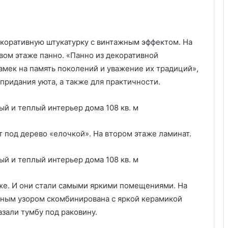
с
т
а
р
екоративную штукатурку с винтажным эффектом. На
е
рвом этаже панно. «Панно из декоративной
в
ш
амек на память поколений и уважение их традиций»,
и
 придания уюта, а также для практичности.
е
п
р
и
е
 под дерево «елочкой». На втором этаже ламинат.
м
ы
,
с
о
аже. И они стали самыми яркими помещениями. На
в
чным узором скомбинирована с яркой керамикой
е
азали тумбу под раковину.
т
ы