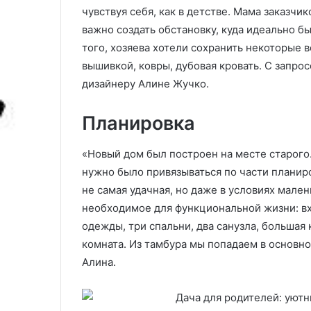
т
чувствуя себя, как в детстве. Мама заказчи
бронзовой скульптуры в
правильно: по
ь
важно создать обстановку, куда идеально 
современном мире
инструкция и 
u
ф
того, хозяева хотели сохранить некоторые 
л
вышивкой, ковры, дубовая кровать. С запро
и
и
с
з
дизайнеру Алине Жучко.
к
е
у
л
Планировка
с
и
с
н
т
о
«Новый дом был построен на месте старого.
в
в
нужно было привязываться по части планир
о
ы
не самая удачная, но даже в условиях мале
б
е
необходимое для функциональной жизни: в
р
о
о
б
одежды, три спальни, два санузла, большая
н
о
комната. Из тамбура мы попадаем в основн
з
и
Алина.
о
п
в
р
о
а