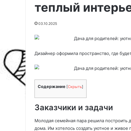
теплый интерье
03.10.2025
Дизайнер оформила пространство, где будет
Содержание
[
Скрыть
]
A
К
z
а
к
Заказчики и задачи
к
c
л
Молодая семейная пара решила построить д
o
е
27.07.2025
03.03.2025
m
и
дома. Им хотелось создать уютное и живое 
Aztlcom.ru: искусство
Как клеить фл