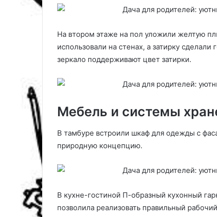
м
ц
м
и
и
я
На втором этаже на пол уложили желтую пл
р
и
использовали на стенах, а затирку сделали
е
с
зеркало поддерживают цвет затирки.
о
в
е
т
ы
Мебель и системы хран
В тамбуре встроили шкаф для одежды с фас
природную концепцию.
В кухне-гостиной П-образный кухонный гар
позволила реализовать правильный рабочий