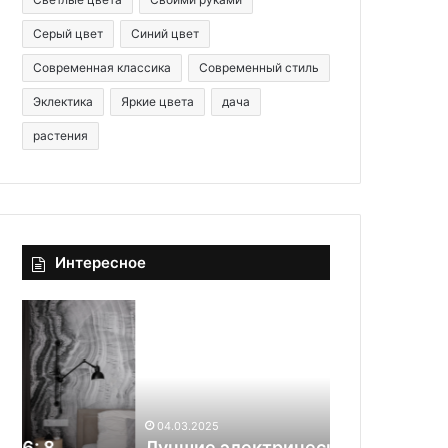
Серый цвет
Синий цвет
Современная классика
Современный стиль
Эклектика
Яркие цвета
дача
растения
Интересное
Л
Э
у
т
ч
о
ш
х
и
о
е
ч
04.03.2025
04.03.2025
э
е
Лучшие электрические котлы
Это хочется