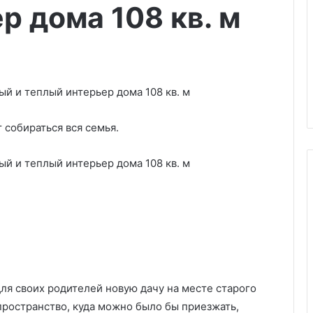
р дома 108 кв. м
 собираться вся семья.
О
б
о
и
в
ля своих родителей новую дачу на месте старого
с
22.10.2025
п
пространство, куда можно было бы приезжать,
изелиновые обои
Обои в спальню-2026: 8