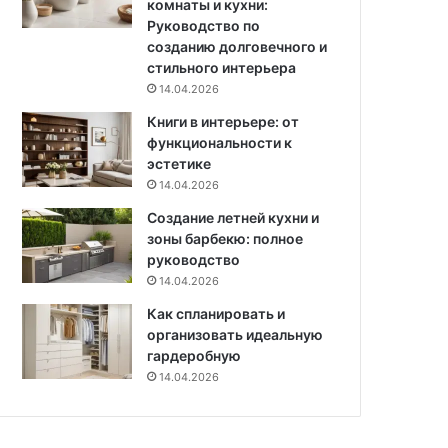
комнаты и кухни:
и
и
Руководство по
п
н
созданию долговечного и
р
а
стильного интерьера
а
с
14.04.2026
в
т
и
Книги в интерьере: от
е
л
функциональности к
н
а
эстетике
а
в
х
14.04.2026
ы
Создание летней кухни и
б
зоны барбекю: полное
о
руководство
р
14.04.2026
а
Как спланировать и
организовать идеальную
гардеробную
14.04.2026