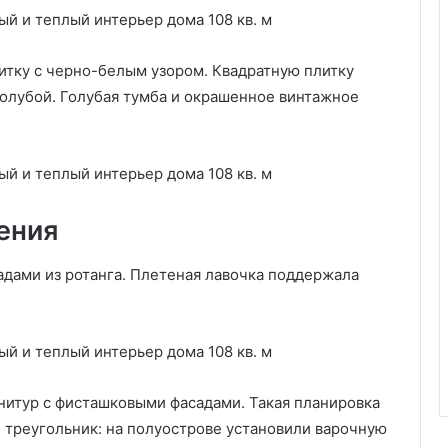
п
о
в
итку с черно-белым узором. Квадратную плитку
ы
 голубой. Голубая тумба и окрашенное винтажное
б
о
р
у
(
8
ения
0
ф
о
адами из ротанга. Плетеная лавочка поддержала
т
о
)
нитур с фисташковыми фасадами. Такая планировка
 треугольник: на полуострове установили варочную