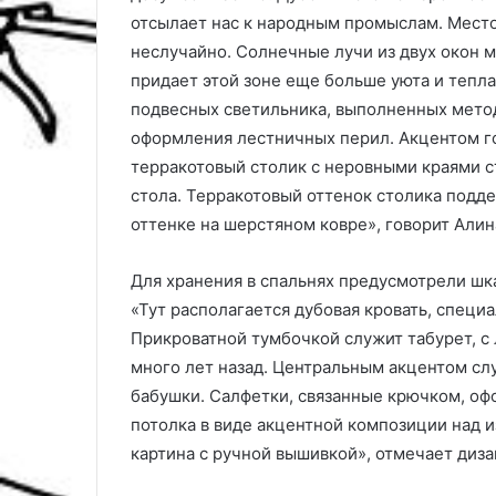
отсылает нас к народным промыслам. Мест
неслучайно. Солнечные лучи из двух окон м
придает этой зоне еще больше уюта и тепл
подвесных светильника, выполненных метод
оформления лестничных перил. Акцентом г
терракотовый столик с неровными краями
стола. Терракотовый оттенок столика под
оттенке на шерстяном ковре», говорит Алин
Для хранения в спальнях предусмотрели шка
«Тут располагается дубовая кровать, специ
Прикроватной тумбочкой служит табурет, с
много лет назад. Центральным акцентом слу
бабушки. Салфетки, связанные крючком, оф
потолка в виде акцентной композиции над 
картина с ручной вышивкой», отмечает диза