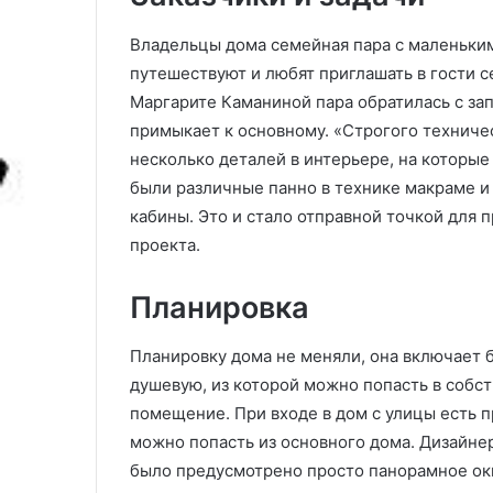
т
а
7 компактных обеденных зон,
Как выбрать о
н
т
Владельцы дома семейная пара с маленьким
где всем хватает места
полное руково
ы
ь
путешествуют и любят приглашать в гости с
х
о
о
б
Маргарите Каманиной пара обратилась с за
б
е
примыкает к основному. «Строгого техничес
е
д
несколько деталей в интерьере, на которые
д
е
были различные панно в технике макраме и 
е
н
н
н
кабины. Это и стало отправной точкой для
н
у
проекта.
ы
ю
х
г
Планировка
з
р
о
у
н
п
Планировку дома не меняли, она включает 
п
душевую, из которой можно попасть в собст
г
у
помещение. При входе в дом с улицы есть п
д
п
можно попасть из основного дома. Дизайнер
е
о
в
л
было предусмотрено просто панорамное окн
с
н