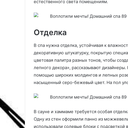
естественного света помещениям.
е
о
м
е
х
р
в
у
а
к
Отделка
т
о
а
в
В спа нужна отделка, устойчивая к влажнос
е
о
декоративную штукатурку, покрытую специа
т
д
м
с
цветовая палитра разных тонов, чтобы соз
е
т
лепного декора», рассказывают дизайнеры. 
с
в
помощью широких молдингов и лепных розет
т
о
насыщенный серо-бежевый цвет. На пол ул
а
В сауне и хаммаме требуется особая отделка
Одну из стен оформили панно из можжевель
использовали солевые блоки с подсветкой в