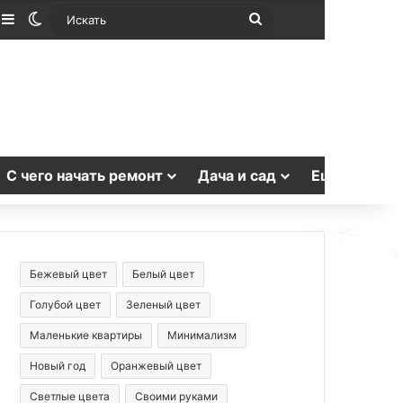
лучайная статья
Sidebar
Switch skin
Искать
С чего начать ремонт
Дача и сад
Еще
Бежевый цвет
Белый цвет
Голубой цвет
Зеленый цвет
Маленькие квартиры
Минимализм
Новый год
Оранжевый цвет
Светлые цвета
Своими руками