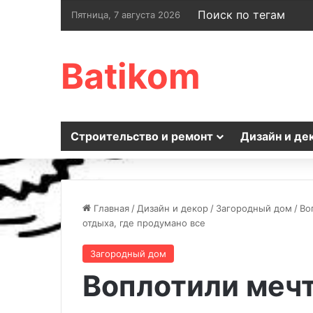
Поиск по тегам
Пятница, 7 августа 2026
Batikom
Строительство и ремонт
Дизайн и де
Главная
/
Дизайн и декор
/
Загородный дом
/
Во
отдыха, где продумано все
Загородный дом
Воплотили меч