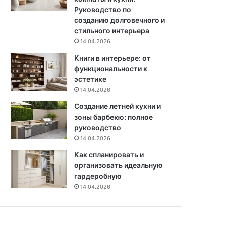
ю
Руководство по
д
созданию долговечного и
в
стильного интерьера
е
14.04.2026
р
Книги в интерьере: от
ь
функциональности к
эстетике
14.04.2026
Создание летней кухни и
зоны барбекю: полное
руководство
14.04.2026
Как спланировать и
организовать идеальную
гардеробную
14.04.2026