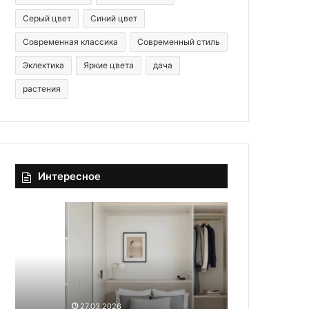
Серый цвет
Синий цвет
Современная классика
Современный стиль
Эклектика
Яркие цвета
дача
растения
Интересное
О
У
р
ч
г
и
а
м
н
с
и
я
03.03.2025
з
у
Учимся у ди
27.03.2026