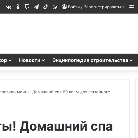
vk.com
Одноклассники
Twitch
Telegram
TikTok
WhatsApp
С
Войти / Зарегистрироваться
кор
Новости
Энциклопедия строительства
плотили мечты! Домашний спа 89 кв. м для семейного
ты! Домашний спа