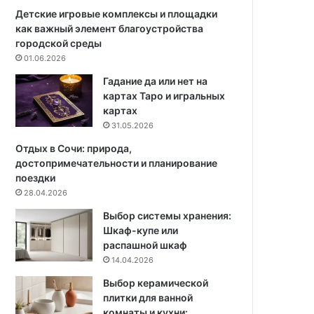
а
п
Детские игровые комплексы и площадки
б
о
как важный элемент благоустройства
а
с
городской среды
р
о
01.06.2026
и
б
Гадание да или нет на
т
о
картах Таро и игральных
н
в
картах
о
о
31.05.2026
й
ф
к
о
Отдых в Сочи: природа,
в
р
достопримечательности и планирование
а
м
поездки
р
и
28.04.2026
т
т
Выбор системы хранения:
и
ь
Шкаф-купе или
р
в
распашной шкаф
е
х
14.04.2026
о
д
Выбор керамической
н
плитки для ванной
у
комнаты и кухни: