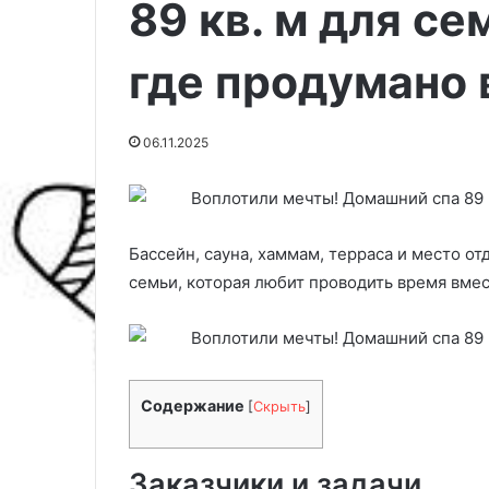
89 кв. м для се
где продумано 
06.11.2025
Бассейн, сауна, хаммам, терраса и место от
семьи, которая любит проводить время вмес
7
К
к
а
о
к
м
в
Содержание
[
Скрыть
]
п
ы
а
б
к
р
Заказчики и задачи
03.03.2025
31.03.2026