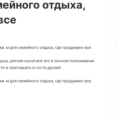
мейного отдыха,
все
дыха, уютная кухня все это в личном пользовании
те и приглашать в гости друзей.
В
с
е
о
Л
Д
04.03.2025
С
Все о ЛДСП: что это за