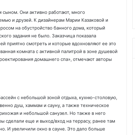
П
беденную группу
материал, его достоинства и
:
 сыном. Они активно работают, много
дство
недостатки
ч
емью и друзей. К дизайнерам Марии Казаковой и
т
о
просом на обустройство банного дома, который
э
кого задания не было. Заказчица показала
т
 ей приятно смотреть и которые вдохновляют ее это
о
ванная комната с активной палитрой в зоне душевой
з
а
 проектирования домашнего спа», отмечают авторы
м
а
т
е
р
и
бассейн с небольшой зоной отдыха, кухню-столовую,
а
венно душ, хаммам и сауну, а также техническое
л
рихожая и небольшой санузел. Но также в него
,
ы сделали еще и выход/вход на террасу, ранее там
е
г
о. И увеличили окно в сауне. Это дало больше
о