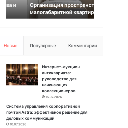
а
д
Организация пространства в
красивых с
ц
и
малогабаритной квартире
входную дв
и
з
я
а
п
й
р
н
о
е
с
р
Новые
Популярные
Комментарии
т
о
р
в
а
:
н
Интернет-аукцион
1
с
антиквариата:
0
т
руководство для
к
в
начинающих
р
а
коллекционеров
а
в
с
15.07.2026
м
и
Система управления корпоративной
а
в
почтой Astra: эффективное решение для
л
ы
деловых коммуникаций
о
х
10.07.2026
г
с