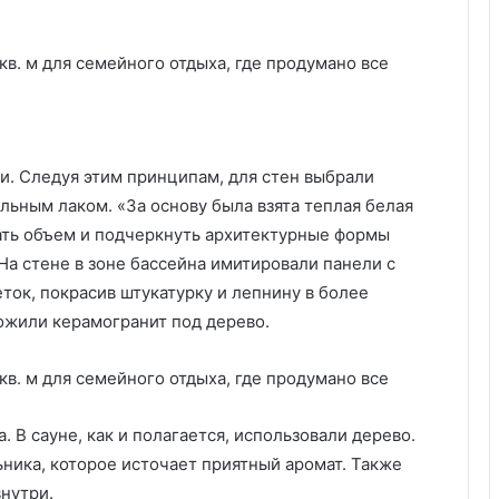
д
о
с
т
о
и
н
ти. Следуя этим принципам, для стен выбрали
с
льным лаком. «За основу была взята теплая белая
т
в
дать объем и подчеркнуть архитектурные формы
а
На стене в зоне бассейна имитировали панели с
и
ок, покрасив штукатурку и лепнину в более
н
ожили керамогранит под дерево.
е
д
о
с
т
. В сауне, как и полагается, использовали дерево.
а
ника, которое источает приятный аромат. Также
т
к
нутри.