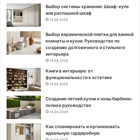
р
н
Выбор системы хранения: Шкаф-купе
о
о
или распашной шкаф
в
в
14.04.2026
и
ы
г
п
р
о
Выбор керамической плитки для ванной
и
л
комнаты и кухни: Руководство по
б
н
созданию долговечного и стильного
н
я
интерьера
и
т
14.04.2026
к
ь
Книги в интерьере: от
о
и
функциональности к эстетике
в
к
14.04.2026
а
к
Создание летней кухни и зоны барбекю:
д
полное руководство
е
14.04.2026
л
а
т
Как спланировать и организовать
ь
идеальную гардеробную
э
14.04.2026