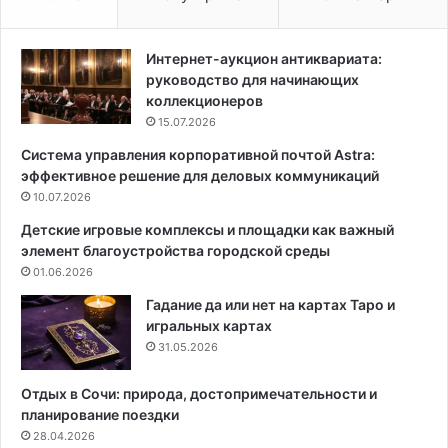
к
м
и
з
:
и
Интернет-аукцион антиквариата:
4
м
руководство для начинающих
с
о
коллекционеров
п
й
15.07.2026
о
:
Система управления корпоративной почтой Astra:
с
к
эффективное решение для деловых коммуникаций
о
а
б
10.07.2026
к
а
и
Детские игровые комплексы и площадки как важный
о
е
элемент благоустройства городской среды
т
р
01.06.2026
ш
а
е
б
Гадание да или нет на картах Таро и
ф
о
игральных картах
-
т
31.05.2026
п
ы
о
м
Отдых в Сочи: природа, достопримечательности и
в
о
планирование поездки
а
ж
28.04.2026