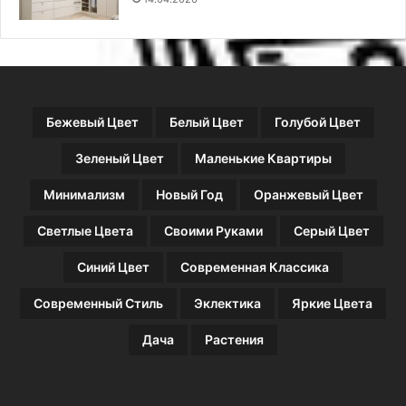
т
о
п
р
а
в
Бежевый Цвет
Белый Цвет
Голубой Цвет
и
л
Зеленый Цвет
Маленькие Квартиры
ь
н
Минимализм
Новый Год
Оранжевый Цвет
о
Светлые Цвета
Своими Руками
Серый Цвет
Синий Цвет
Современная Классика
Современный Стиль
Эклектика
Яркие Цвета
Дача
Растения