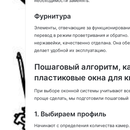
необходимости заменять.
к
а
Фурнитура
л
ь
н
Элементы, отвечающие за функционировани
о
перевод в режим проветривания и обратно.
м
нержавейки, качественно отделана. Она об
у
делает удобной их эксплуатацию.
и
н
т
Пошаговый алгоритм, к
е
пластиковые окна для 
р
ь
е
При выборе оконной системы учитывают все
р
проще сделать, мы подготовили пошаговый 
у
1. Выбираем профиль
Начинают с определения количества камер. 