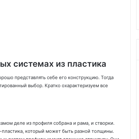
т
вой планировки к
жить: 5 уютных кухонь-
е
нтерьеру
гостиных в загородных домах
р
ь
е
р
а
х
х
о
ных системах из пластика
ч
е
орошо представлять себе его конструкцию. Тогда
т
тированный выбор. Кратко охарактеризуем все
с
я
ж
и
т
ь
амом деле из профиля собрана и рама, и створки.
:
-пластика, который может быть разной толщины.
5
у