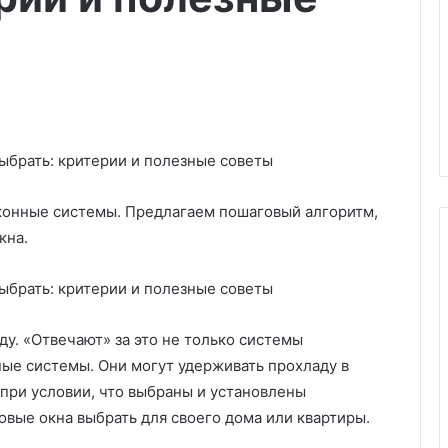
конные системы. Предлагаем пошаговый алгоритм,
кна.
В
э
у. «Отвечают» за это не только системы
т
ные системы. Они могут удерживать прохладу в
и
х
 при условии, что выбраны и установлены
и
ковые окна выбрать для своего дома или квартиры.
14.04.2025
н
е нюансы 97
В этих интерьерах хочется