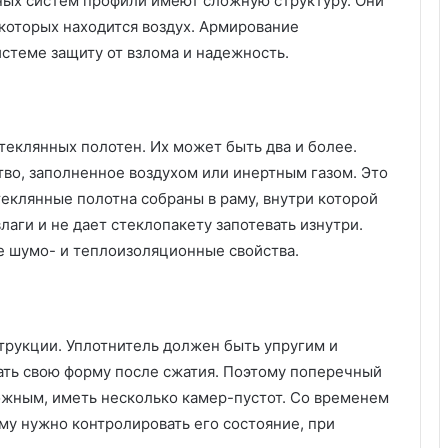
ных систем профили имеют сложную структуру. Они
ю
 которых находится воздух. Армирование
т
стеме защиту от взлома и надежность.
н
ы
х
к
у
теклянных полотен. Их может быть два и более.
х
во, заполненное воздухом или инертным газом. Это
о
еклянные полотна собраны в раму, внутри которой
н
лаги и не дает стеклопакету запотевать изнутри.
ь
-
е шумо- и теплоизоляционные свойства.
г
о
с
т
рукции. Уплотнитель должен быть упругим и
и
ать свою форму после сжатия. Поэтому поперечный
н
ы
ожным, иметь несколько камер-пустот. Со временем
х
му нужно контролировать его состояние, при
в