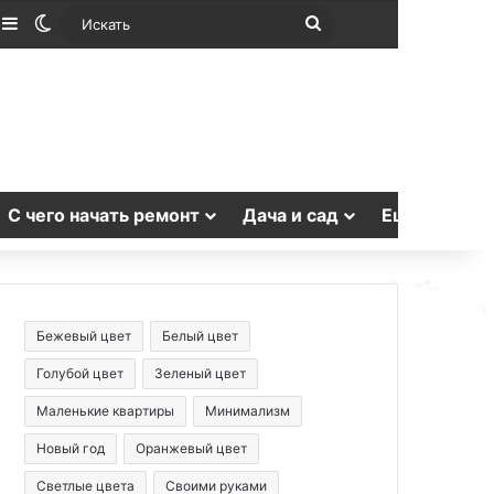
лучайная статья
Sidebar
Switch skin
Искать
С чего начать ремонт
Дача и сад
Еще
Бежевый цвет
Белый цвет
Голубой цвет
Зеленый цвет
Маленькие квартиры
Минимализм
Новый год
Оранжевый цвет
Светлые цвета
Своими руками