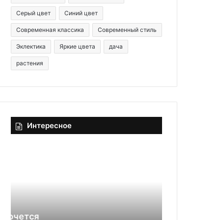
Серый цвет
Синий цвет
Современная классика
Современный стиль
Эклектика
Яркие цвета
дача
растения
Интересное
Г
С
В
т
Л
а
(
р
г
ы
и
е
п
д