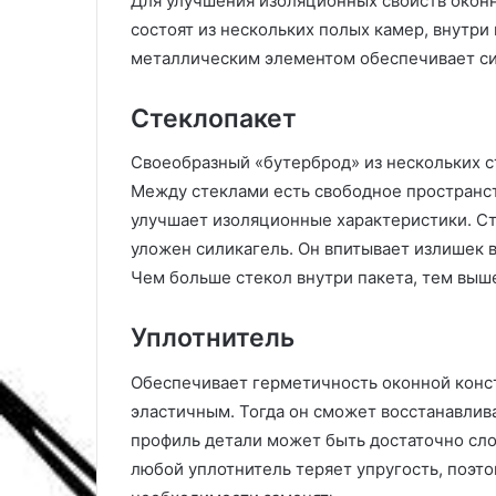
Для улучшения изоляционных свойств окон
т
т
состоят из нескольких полых камер, внутри
е
и
металлическим элементом обеспечивает си
н
п
и
о
й
в
Стеклопакет
о
ц
й
Своеобразный «бутерброд» из нескольких с
в
п
Между стеклами есть свободное пространст
е
л
улучшает изоляционные характеристики. Ст
т
а
уложен силикагель. Он впитывает излишек в
у
н
щ
и
Чем больше стекол внутри пакета, тем выш
и
р
х
о
Уплотнитель
в
в
с
к
Обеспечивает герметичность оконной конст
е
и
эластичным. Тогда он сможет восстанавлив
л
к
е
у
профиль детали может быть достаточно сл
т
н
любой уплотнитель теряет упругость, поэто
о
и