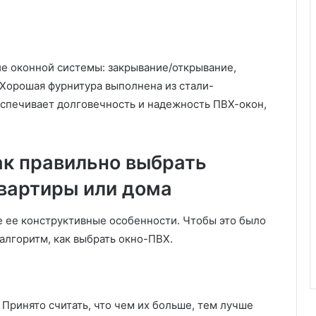
з
а
г
о
р
е оконной системы: закрывание/открывание,
о
 Хорошая фурнитура выполнена из стали-
д
еспечивает долговечность и надежность ПВХ-окон,
н
ы
х
д
ак правильно выбрать
о
квартиры или дома
м
а
х
 ее конструктивные особенности. Чтобы это было
алгоритм, как выбрать окно-ПВХ.
Принято считать, что чем их больше, тем лучше