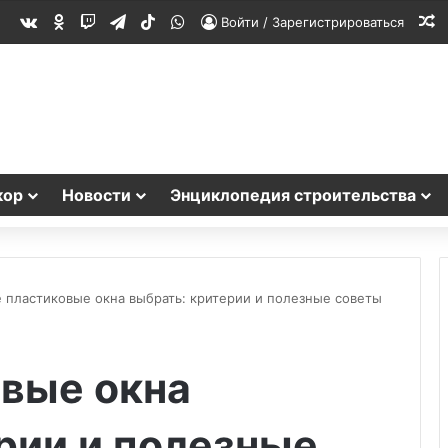
vk.com
Одноклассники
Twitch
Telegram
TikTok
WhatsApp
С
Войти / Зарегистрироваться
кор
Новости
Энциклопедия строительства
е пластиковые окна выбрать: критерии и полезные советы
овые окна
рии и полезные