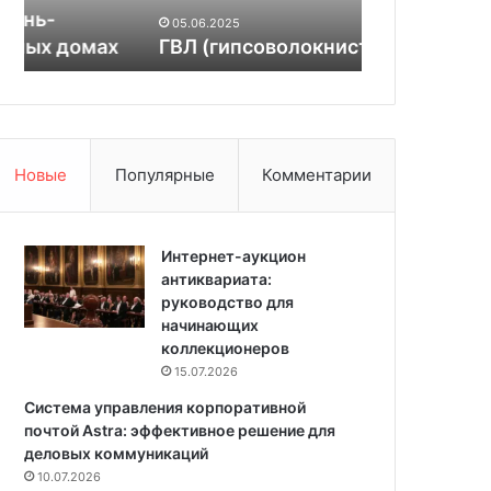
с
о
05.06.2025
04.03.2025
о
б
ГВЛ (гипсоволокнистый лист)
Старые доб
в
р
о
ы
л
е
о
к
к
н
н
и
Новые
Популярные
Комментарии
и
г
с
и
т
ы
Интернет-аукцион
й
антиквариата:
л
руководство для
и
начинающих
с
коллекционеров
т
15.07.2026
)
Система управления корпоративной
почтой Astra: эффективное решение для
деловых коммуникаций
10.07.2026