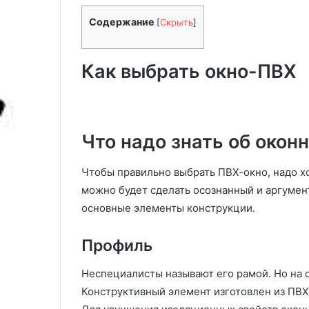
я
т
красивых растений, цветущих
серии: от типо
б
у
Содержание
[
Скрыть
]
все лето
уникальному и
а
р
л
н
к
ы
Как выбрать окно-ПВХ
о
е
н
н
а
ю
а
1
н
Что надо знать об окон
4
с
к
ы
Чтобы правильно выбрать ПВХ-окно, надо х
р
9
можно будет сделать осознанный и аргумен
а
7
с
с
основные элементы конструкции.
и
е
в
р
Профиль
ы
и
х
и
Неспециалисты называют его рамой. Но на с
р
:
Конструктивный элемент изготовлен из ПВХ
а
о
с
т