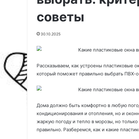
советы
30.10.2025
Рассказываем, как устроены пластиковые о
который поможет правильно выбрать ПВХ-о
Ц
А
в
р
Дома должно быть комфортно в любую погод
е
х
кондиционирования и отопления, но и окон
т
и
ы
т
жаркую погоду и тепло в морозы, но только
д
е
правильно. Разберемся, как и какие пласти
04.03.2025
30.03.2026
л
к
Цветы для балкона: 14
Архитектурны