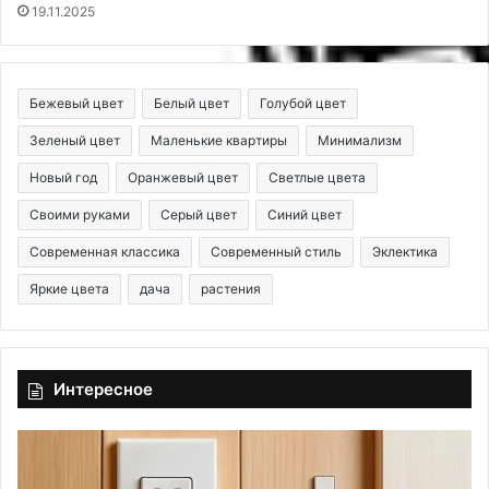
19.11.2025
Бежевый цвет
Белый цвет
Голубой цвет
Зеленый цвет
Маленькие квартиры
Минимализм
Новый год
Оранжевый цвет
Светлые цвета
Своими руками
Серый цвет
Синий цвет
Современная классика
Современный стиль
Эклектика
Яркие цвета
дача
растения
Интересное
Э
А
л
Р
е
Х