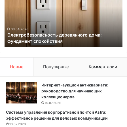
к
М
т
О
р
С
о
К
б
В
03.04.2026
Электробезопасность деревянного дома:
е
А
фундамент спокойствия
з
с
о
т
п
а
а
р
с
т
Новые
Популярные
Комментарии
н
у
о
е
с
т
Интернет-аукцион антиквариата:
т
у
руководство для начинающих
ь
ж
коллекционеров
д
е
15.07.2026
е
2
Система управления корпоративной почтой Astra:
р
1
эффективное решение для деловых коммуникаций
е
м
в
10.07.2026
а