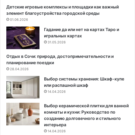
я
я
Детские игровые комплексы и площадки как важный
н
элемент благоустройства городской среды
н
01.06.2026
о
г
Гадание да или нет на картах Таро и
о
игральных картах
д
31.05.2026
о
м
Отдых в Сочи: природа, достопримечательности и
а
планирование поездки
:
28.04.2026
ф
Выбор системы хранения: Шкаф-купе
у
или распашной шкаф
н
14.04.2026
д
а
м
Выбор керамической плитки для ванной
е
комнаты и кухни: Руководство по
н
созданию долговечного и стильного
т
интерьера
с
14.04.2026