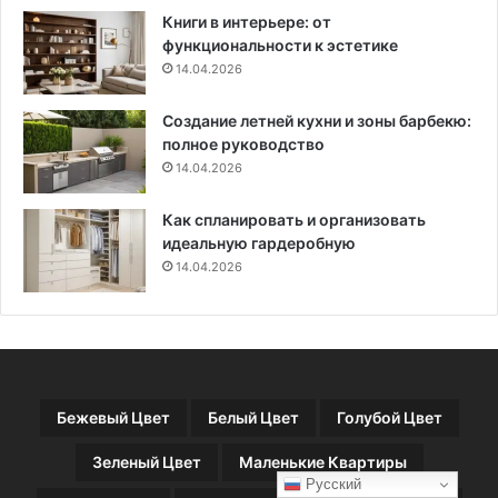
п
Книги в интерьере: от
о
функциональности к эстетике
к
14.04.2026
о
й
Создание летней кухни и зоны барбекю:
с
полное руководство
т
в
14.04.2026
и
я
Как спланировать и организовать
идеальную гардеробную
14.04.2026
Бежевый Цвет
Белый Цвет
Голубой Цвет
Зеленый Цвет
Маленькие Квартиры
Русский