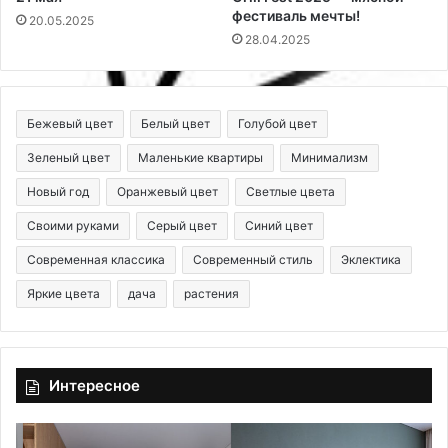
фестиваль мечты!
20.05.2025
28.04.2025
Бежевый цвет
Белый цвет
Голубой цвет
Зеленый цвет
Маленькие квартиры
Минимализм
Новый год
Оранжевый цвет
Светлые цвета
Своими руками
Серый цвет
Синий цвет
Современная классика
Современный стиль
Эклектика
Яркие цвета
дача
растения
Интересное
П
Л