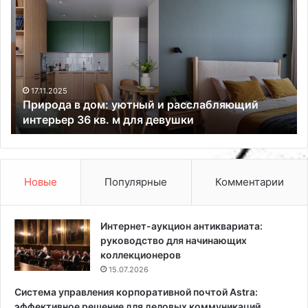
р
у
и
ч
р
ш
о
и
д
е
а
э
в
л
17.11.2025
и
Природа в дом: уютный и расслабляющий
д
е
интерьер 36 кв. м для девушки
о
к
м
т
:
р
у
и
ю
ч
Новые
Популярные
Комментарии
т
е
н
с
ы
к
Интернет-аукцион антиквариата:
й
и
руководство для начинающих
и
е
коллекционеров
р
к
15.07.2026
а
о
Система управления корпоративной почтой Astra:
с
т
эффективное решение для деловых коммуникаций
с
л