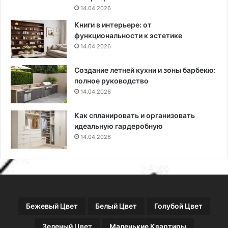
.
о
14.04.2026
м
д
Книги в интерьере: от
д
е
функциональности к эстетике
л
л
14.04.2026
я
е
д
й
Создание летней кухни и зоны барбекю:
е
и
полное руководство
в
п
у
14.04.2026
р
ш
а
к
в
Как спланировать и организовать
и
и
идеальную гардеробную
л
14.04.2026
а
в
ы
б
о
р
Бежевый Цвет
Белый Цвет
Голубой Цвет
а
Зеленый Цвет
Маленькие Квартиры