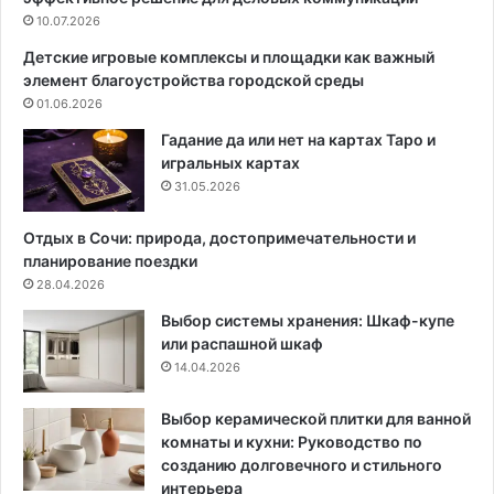
л
10.07.2026
ы
а
д
Детские игровые комплексы и площадки как важный
б
л
элемент благоустройства городской среды
л
я
01.06.2026
я
о
ю
т
Гадание да или нет на картах Таро и
щ
о
игральных картах
и
п
31.05.2026
й
л
и
е
Отдых в Сочи: природа, достопримечательности и
н
н
планирование поездки
т
и
28.04.2026
е
я
Выбор системы хранения: Шкаф-купе
р
д
или распашной шкаф
ь
о
14.04.2026
е
м
р
а
3
:
Выбор керамической плитки для ванной
6
1
комнаты и кухни: Руководство по
к
2
созданию долговечного и стильного
в
м
интерьера