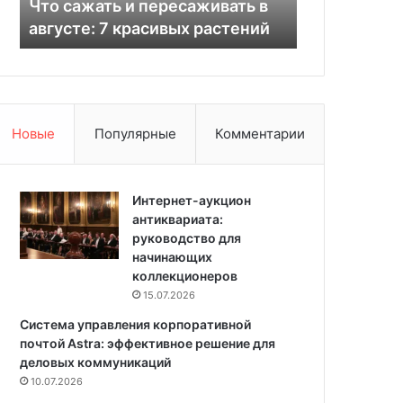
Что сажать и пересаживать в
материалы,
ь
е
августе: 7 красивых растений
практическ
и
л
п
к
е
и
р
с
е
т
с
е
Новые
Популярные
Комментарии
а
н
ж
:
и
м
в
Интернет-аукцион
а
а
антиквариата:
т
т
руководство для
е
ь
начинающих
р
в
коллекционеров
и
а
а
15.07.2026
в
л
Система управления корпоративной
г
ы
почтой Astra: эффективное решение для
у
,
деловых коммуникаций
с
д
10.07.2026
т
и