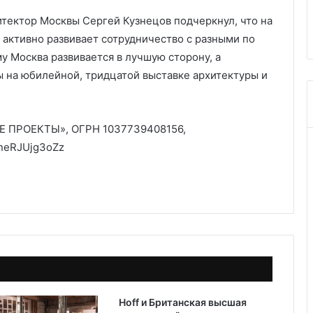
особенности выбора и
и
итектор Москвы Сергей Кузнецов подчеркнул, что на
монтажа
я
активно развивает сотрудничество с разными по
н
а
у Москва развивается в лучшую сторону, а
к
ы на юбилейной, тридцатой выставке архитектуры и
у
х
н
е
 ПРОЕКТЫ», ОГРН 1037739408156,
:
UneRJUjg3oZz
в
и
д
ы
,
о
с
о
б
е
н
Hoff и Британская высшая