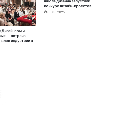
школа дизайна запустили
н
конкурс дизайн-проектов
о
с
03.03.2025
т
и
в
«Дизайнеры и
ы
ры» — встреча
б
алов индустрии в
о
р
а
и
м
о
н
т
а
ж
а