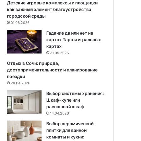
е
з
Детские игровые комплексы и площадки
:
а
как важный элемент благоустройства
7
й
городской среды
к
н
01.06.2026
р
и
Гадание да или нет на
а
п
картах Таро и игральных
с
р
картах
и
а
31.05.2026
в
к
ы
т
Отдых в Сочи: природа,
х
и
достопримечательности и планирование
р
ч
поездки
а
е
28.04.2026
с
с
Выбор системы хранения:
т
к
Шкаф-купе или
е
и
распашной шкаф
н
е
14.04.2026
и
а
й
с
Выбор керамической
п
плитки для ванной
е
комнаты и кухни:
к