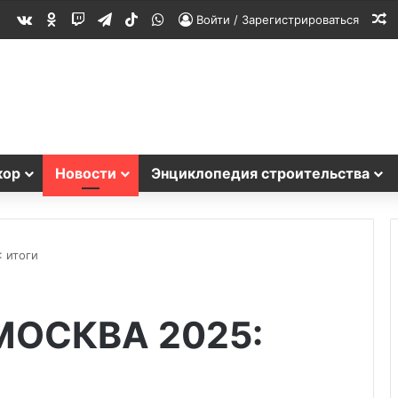
vk.com
Одноклассники
Twitch
Telegram
TikTok
WhatsApp
С
Войти / Зарегистрироваться
кор
Новости
Энциклопедия строительства
 итоги
МОСКВА 2025: