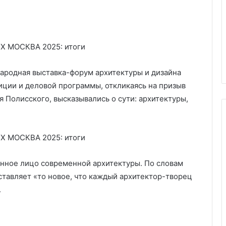
ародная выставка-форум архитектуры и дизайна
иции и деловой программы, откликаясь на призыв
 Полисского, высказывались о сути: архитектуры,
В
е
нное лицо современной архитектуры. По словам
н
тавляет «то новое, что каждый архитектор-творец
т
.
и
л
03.03.2025
я
Вентиляция на кухне: виды,
ц