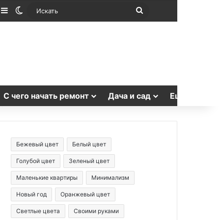
лучайная статья
Sidebar
Switch skin
Искать
С чего начать ремонт
Дача и сад
Еще
Бежевый цвет
Белый цвет
Голубой цвет
Зеленый цвет
Маленькие квартиры
Минимализм
Новый год
Оранжевый цвет
Светлые цвета
Своими руками