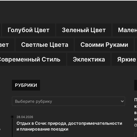
Голубой Цвет
Зеленый Цвет
Мален
вет
Светлые Цвета
Своими Руками
Современный Стиль
Эклектика
Яркие
РУБРИКИ
П
РУБРИКИ
к
в
28.04.2026
н
Отдых в Сочи: природа, достопримечательности
о
и планирование поездки