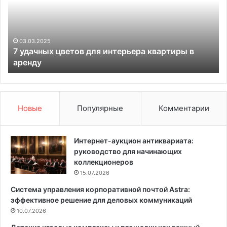
а
р
к
е
р
п
ы
и
04.03.2025
Чем закрыть дверной проем вместо двери: 7
т
т
вариантов на замену и 71 фото
ь
ь
д
с
в
т
е
е
р
н
Новые
Популярные
Комментарии
н
о
о
в
й
ы
Интернет-аукцион антиквариата:
п
е
руководство для начинающих
р
п
коллекционеров
о
а
15.07.2026
е
н
Система управления корпоративной почтой Astra:
м
е
эффективное решение для деловых коммуникаций
в
л
м
10.07.2026
и
е
: