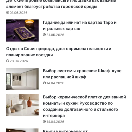
Детские игровые комплексы и площадки как важный
с
и
элемент благоустройства городской среды
т
н
01.06.2026
о
с
д
т
Гадание да или нет на картах Таро и
в
р
игральных картах
е
у
31.05.2026
р
к
и
ц
Отдых в Сочи: природа, достопримечательности и
:
и
планирование поездки
7
и
28.04.2026
в
д
Выбор системы хранения: Шкаф-купе
а
л
или распашной шкаф
р
я
14.04.2026
и
д
а
е
н
р
Выбор керамической плитки для ванной
т
е
комнаты и кухни: Руководство по
о
в
созданию долговечного и стильного
в
а
интерьера
н
,
14.04.2026
а
М
Книги в интерьере: от