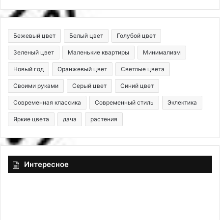
Бежевый цвет
Белый цвет
Голубой цвет
Зеленый цвет
Маленькие квартиры
Минимализм
Новый год
Оранжевый цвет
Светлые цвета
Своими руками
Серый цвет
Синий цвет
Современная классика
Современный стиль
Эклектика
Яркие цвета
дача
растения
Интересное
Ч
К
е
а
м
к
з
к