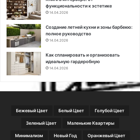
з
Д
функциональности к эстетике
а
Ф
14.04.2026
м
и
е
т
Создание летней кухни и зоны барбекю:
н
е
полное руководство
у
к
и
14.04.2026
с
7
т
1
и
Как спланировать и организовать
ф
л
идеальную гардеробную
о
я
14.04.2026
т
о
Бежевый Цвет
Белый Цвет
Голубой Цвет
Зеленый Цвет
Маленькие Квартиры
Минимализм
Новый Год
Оранжевый Цвет