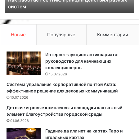
а
ы
систем
е
й
т
л
с
и
е
н
п
о
Новые
Популярные
Комментарии
т
л
и
е
к
у
Интернет-аукцион антиквариата:
:
м
руководство для начинающих
п
коллекционеров
р
15.07.2026
и
Система управления корпоративной почтой Astra:
н
эффективное решение для деловых коммуникаций
ц
и
10.07.2026
п
Детские игровые комплексы и площадки как важный
д
элемент благоустройства городской среды
е
01.06.2026
й
с
Гадание да или нет на картах Таро и
т
игральных картах