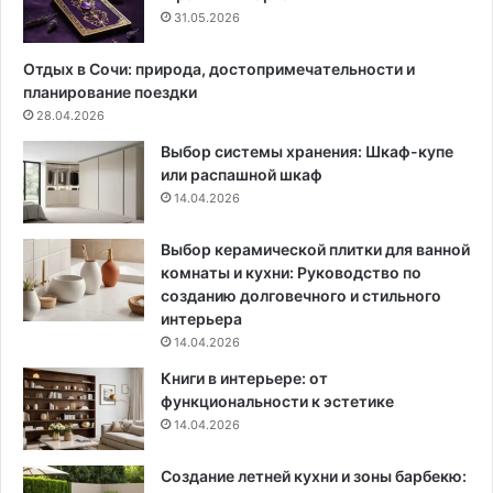
в
31.05.2026
и
я
Отдых в Сочи: природа, достопримечательности и
р
планирование поездки
а
28.04.2026
з
Выбор системы хранения: Шкаф-купе
н
или распашной шкаф
ы
14.04.2026
х
с
и
Выбор керамической плитки для ванной
с
комнаты и кухни: Руководство по
т
созданию долговечного и стильного
е
интерьера
м
14.04.2026
Книги в интерьере: от
функциональности к эстетике
14.04.2026
Создание летней кухни и зоны барбекю: