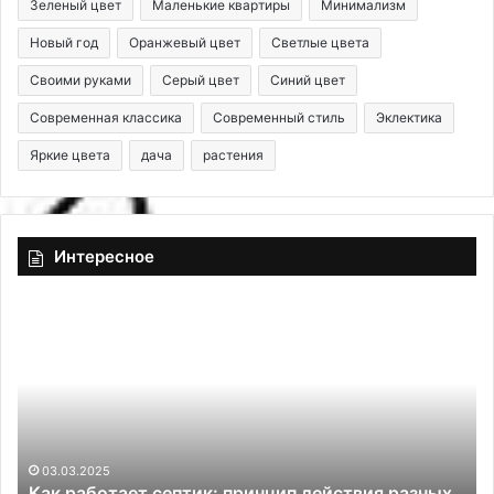
Зеленый цвет
Маленькие квартиры
Минимализм
Новый год
Оранжевый цвет
Светлые цвета
Своими руками
Серый цвет
Синий цвет
Современная классика
Современный стиль
Эклектика
Яркие цвета
дача
растения
Интересное
К
Г
а
о
к
м
р
о
а
г
б
е
о
н
т
н
03.03.2025
Как работает септик: принцип действия разных