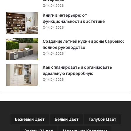
я
ж
14.04.2026
б
н
Книги в интерьере: от
а
у
функциональности к эстетике
л
ю
14.04.2026
к
м
о
е
Создание летней кухни и зоны барбекю:
н
б
полное руководство
а
е
с
14.04.2026
л
к
ь
о
Как спланировать и организовать
м
идеальную гардеробную
н
14.04.2026
а
т
о
й
Бежевый Цвет
Белый Цвет
Голубой Цвет
Зеленый Цвет
Маленькие Квартиры