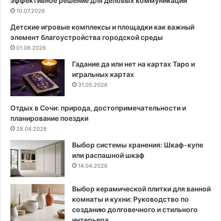
эффективное решение для деловых коммуникаций
:
х
В
10.07.2026
с
о
п
Детские игровые комплексы и площадки как важный
з
о
элемент благоустройства городской среды
м
с
01.06.2026
о
о
ж
б
Гадание да или нет на картах Таро и
н
о
игральных картах
о
в
31.05.2026
с
о
т
с
Отдых в Сочи: природа, достопримечательности и
и
в
планирование поездки
о
е
28.04.2026
б
ж
Выбор системы хранения: Шкаф-купе
ъ
и
или распашной шкаф
е
т
14.04.2026
д
ь
и
в
н
и
Выбор керамической плитки для ванной
е
н
комнаты и кухни: Руководство по
н
т
созданию долговечного и стильного
и
а
интерьера