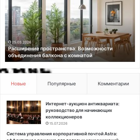
а
о
с
д
ш
с
и
и
р
л
е
у
н
к
25.03.2026
Расширение пространства: Возможности
и
а
объединения балкона с комнатой
е
ж
п
д
р
о
о
м
с
у
Новые
Популярные
Комментарии
т
:
р
6
а
п
Интернет-аукцион антиквариата:
н
р
руководство для начинающих
с
о
коллекционеров
т
с
15.07.2026
в
т
Система управления корпоративной почтой Astra:
а
ы