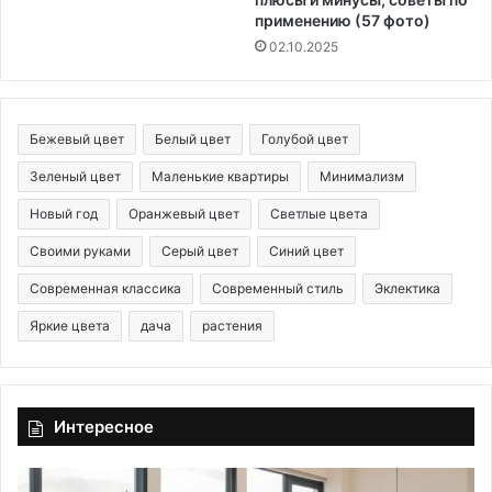
применению (57 фото)
02.10.2025
Бежевый цвет
Белый цвет
Голубой цвет
Зеленый цвет
Маленькие квартиры
Минимализм
Новый год
Оранжевый цвет
Светлые цвета
Своими руками
Серый цвет
Синий цвет
Современная классика
Современный стиль
Эклектика
Яркие цвета
дача
растения
Интересное
Р
П