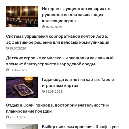
т
т
с
я
Интернет-аукцион антиквариата:
т
ж
руководство для начинающих
в
н
коллекционеров
а
ы
15.07.2026
:
е
Система управления корпоративной почтой Astra:
к
,
эффективное решение для деловых коммуникаций
р
п
а
10.07.2026
о
с
д
Детские игровые комплексы и площадки как важный
и
в
элемент благоустройства городской среды
в
е
01.06.2026
ы
с
й
н
Гадание да или нет на картах Таро и
и
ы
игральных картах
у
е
31.05.2026
ю
,
т
р
Отдых в Сочи: природа, достопримечательности и
н
е
планирование поездки
ы
е
28.04.2026
й
ч
Выбор системы хранения: Шкаф-купе
и
н