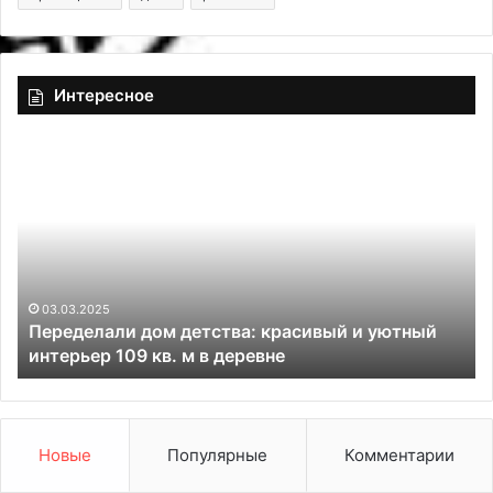
Интересное
П
В
е
ы
р
б
е
о
д
р
е
п
л
о
а
т
03.03.2025
Переделали дом детства: красивый и уютный
л
о
интерьер 109 кв. м в деревне
и
л
д
к
о
а
м
:
д
н
Новые
Популярные
Комментарии
е
а