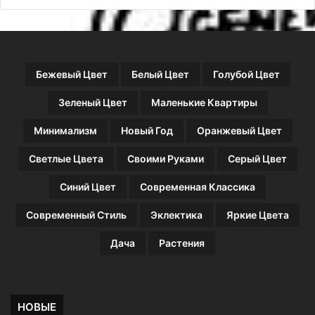
е
е
т
в
а
м
Бежевый Цвет
Белый Цвет
Голубой Цвет
?
Зеленый Цвет
Маленькие Квартиры
Минимализм
Новый Год
Оранжевый Цвет
Светлые Цвета
Своими Руками
Серый Цвет
Синий Цвет
Современная Классика
Современный Стиль
Эклектика
Яркие Цвета
Дача
Растения
НОВЫЕ