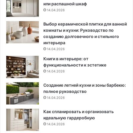
или распашной шкаф
н
ы
14.04.2026
т
е
е
—
р
к
Выбор керамической плитки для ванной
ь
а
комнаты и кухни: Руководство по
е
к
созданию долговечного и стильного
р
о
интерьера
1
е
14.04.2026
0
р
Книги в интерьере: от
9
е
функциональности к эстетике
к
ш
14.04.2026
в
е
.
н
Создание летней кухни и зоны барбекю:
м
и
полное руководство
в
е
д
14.04.2026
п
е
о
р
д
Как спланировать и организовать
е
о
идеальную гардеробную
в
й
14.04.2026
н
д