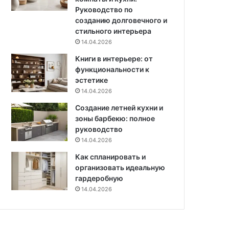
а
н
Руководство по
н
т
созданию долговечного и
ц
е
стильного интерьера
и
р
14.04.2026
е
ь
й
Книги в интерьере: от
е
с
функциональности к
р
а
эстетике
а
м
х
14.04.2026
о
Создание летней кухни и
о
зоны барбекю: полное
ч
руководство
и
14.04.2026
с
т
Как спланировать и
к
организовать идеальную
и
гардеробную
и
14.04.2026
в
ы
с