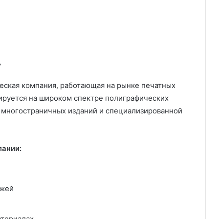
»
еская компания, работающая на рынке печатных
зируется на широком спектре полиграфических
х многостраничных изданий и специализированной
пании:
ажей
атериалах