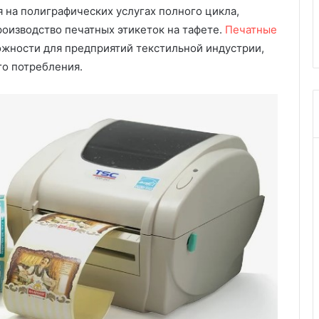
к
на полиграфических услугах полного цикла,
териалов,
красивых фотоидей для
и
роизводство печатных этикеток на тафете.
 таблица
вдохновения
Печатные
й
с
жности для предприятий текстильной индустрии,
т
го потребления.
и
л
ь
в
и
н
т
е
р
ь
е
р
е
:
о
т
д