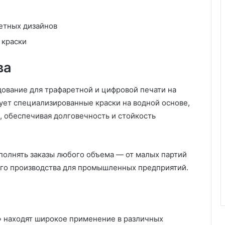
р
а
етных дизайнов
с
и
 краски
в
ы
ва
х
ф
о
ование для трафаретной и цифровой печати на
т
ует специализированные краски на водной основе,
о
, обеспечивая долговечность и стойкость
и
д
е
й
олнять заказы любого объема — от малых партий
д
го производства для промышленных предприятий.
л
я
в
д
о
» находят широкое применение в различных