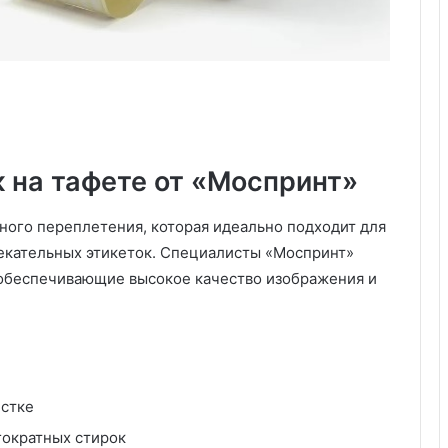
е
л
к
а
,
ц
в
е
 на тафете от «Моспринт»
т
а
яного переплетения, которая идеально подходит для
,
м
екательных этикеток. Специалисты «Моспринт»
е
 обеспечивающие высокое качество изображения и
б
е
л
ь
и
6
истке
0
гократных стирок
к