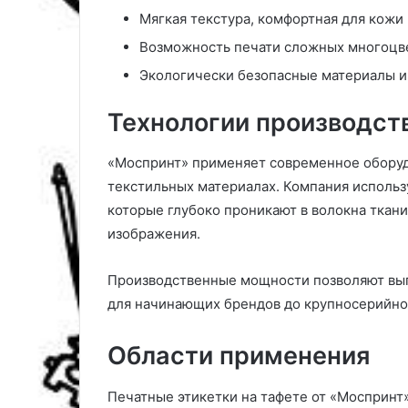
ю
т
Мягкая текстура, комфортная для кожи
д
е
Возможность печати сложных многоцв
в
л
е
ь
Экологически безопасные материалы и
р
н
ь
а
Технологии производст
я
т
а
«Моспринт» применяет современное оборуд
б
текстильных материалах. Компания использ
л
которые глубоко проникают в волокна ткани
и
изображения.
ц
а
Производственные мощности позволяют вып
для начинающих брендов до крупносерийно
Области применения
Печатные этикетки на тафете от «Моспринт