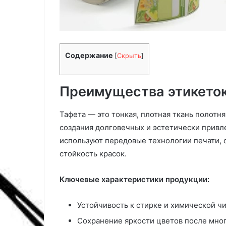
п
л
о
е
с
:
о
6
б
м
Содержание
[
Скрыть
]
о
а
в
т
о
е
Преимущества этикеток
ф
р
о
и
Тафета — это тонкая, плотная ткань полотн
р
а
м
л
создания долговечных и эстетически привл
и
о
используют передовые технологии печати,
т
в
стойкость красок.
ь
,
в
с
х
р
Ключевые характеристики продукции:
о
а
д
в
Устойчивость к стирке и химической ч
н
н
Сохранение яркости цветов после мно
у
и