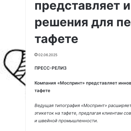
представляет 
решения для пе
тафете
02.06.2025
ПРЕСС-РЕЛИЗ
Компания «Моспринт» представляет иннов
У
И
тафете
ч
з
и
ч
Ведущая типография «Моспринт» расширяет
м
е
этикеток на тафете, предлагая клиентам с
с
г
я
о
и швейной промышленности.
03.03.2025
04.03.2025
у
п
Учимся у дизайнеров: 10
Из чего постр