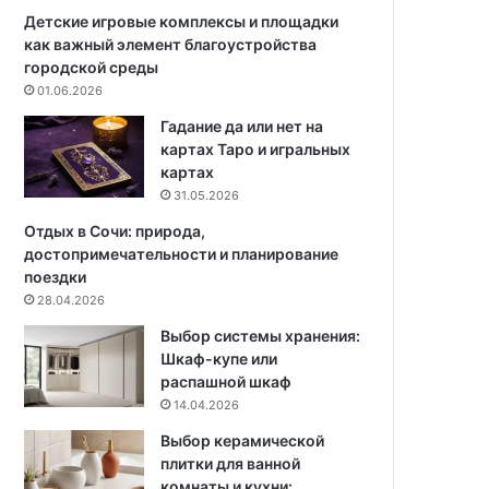
о
т
Детские игровые комплексы и площадки
с
е
как важный элемент благоустройства
T
м
городской среды
r
х
01.06.2026
o
р
Гадание да или нет на
u
а
картах Таро и игральных
v
н
картах
e
е
31.05.2026
r
н
E
и
Отдых в Сочи: природа,
3
я
достопримечательности и планирование
0
в
поездки
U
р
28.04.2026
l
е
Выбор системы хранения:
t
а
Шкаф-купе или
r
л
распашной шкаф
a
ь
14.04.2026
с
н
о
ы
Выбор керамической
с
х
плитки для ванной
т
и
комнаты и кухни: