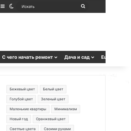
лучайная статья
Sidebar
Switch skin
Искать
С чего начать ремонт
Дача и сад
Еще
Бежевый цвет
Белый цвет
Голубой цвет
Зеленый цвет
Маленькие квартиры
Минимализм
Новый год
Оранжевый цвет
Светлые цвета
Своими руками