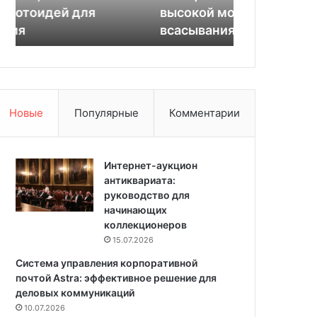
р
д
высокой мощностью
систем хра
е
и
всасывания
интерьерах
д
в
с
и
т
т
а
:
в
5
л
д
Новые
Популярные
Комментарии
я
и
е
з
т
а
р
Интернет-аукцион
й
о
антиквариата:
н
б
руководство для
е
о
начинающих
р
т
коллекционеров
с
-
к
15.07.2026
п
и
Система управления корпоративной
ы
х
почтой Astra: эффективное решение для
л
с
деловых коммуникаций
е
и
10.07.2026
с
с