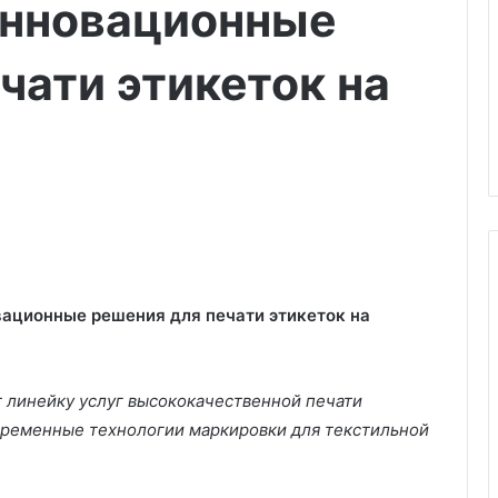
инновационные
чати этикеток на
ационные решения для печати этикеток на
А
н
г
 линейку услуг высококачественной печати
л
овременные технологии маркировки для текстильной
и
03.03.2025
й
Английский стиль в интерьере
с
оить дом лучше и
отделка, цвета, мебель и 60