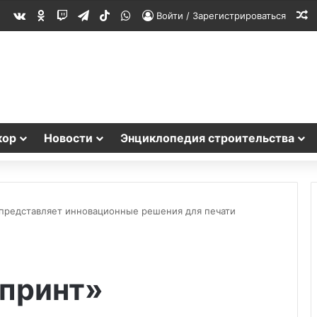
vk.com
Одноклассники
Twitch
Telegram
TikTok
WhatsApp
С
Войти / Зарегистрироваться
кор
Новости
Энциклопедия строительства
представляет инновационные решения для печати
принт»