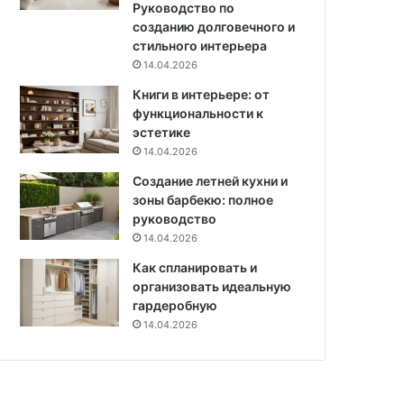
Руководство по
з
созданию долговечного и
н
стильного интерьера
ы
14.04.2026
е
с
Книги в интерьере: от
о
функциональности к
в
эстетике
е
14.04.2026
т
Создание летней кухни и
ы
зоны барбекю: полное
руководство
14.04.2026
Как спланировать и
организовать идеальную
гардеробную
14.04.2026