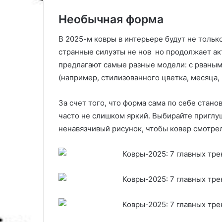
с
Необычная форма
т
в
и
В 2025-м ковры в интерьере будут не тольк
я
странные силуэты не нов но продолжает ак
предлагают самые разные модели: с рваными
(например, стилизованного цветка, месяца,
За счет того, что форма сама по себе стано
часто не слишком яркий. Выбирайте приглу
ненавязчивый рисунок, чтобы ковер смотре