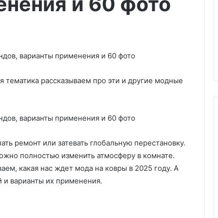
нения и 60 фото
я тематика рассказываем про эти и другие модные
ать ремонт или затевать глобальную перестановку.
8
г
ожно полностью изменить атмосферу в комнате.
р
аем, какая нас ждет мода на ковры в 2025 году. А
у
 и варианты их применения.
б
ы
вье ребёнка с
04.03.2025
х
натуральная
8 грубых ошибок в
о