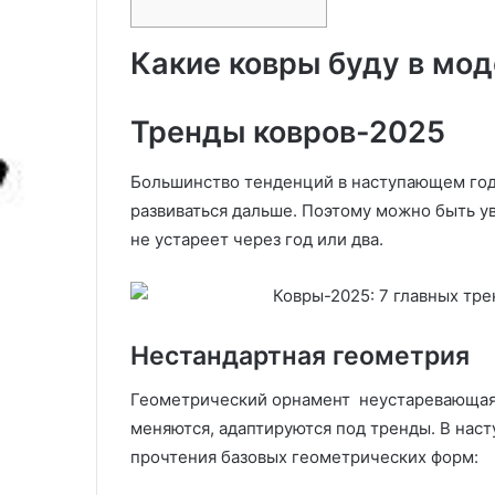
инструкция по посадке и
поддержка им
и
д
советы по уходу
спокойствия
т
о
Какие ковры буду в мод
ь
р
в
о
и
в
Тренды ковров-2025
н
ь
о
е
г
р
Большинство тенденций в наступающем год
р
е
развиваться дальше. Поэтому можно быть у
а
б
не устареет через год или два.
д
ё
о
н
с
к
е
а
н
с
Нестандартная геометрия
ь
«
ю
З
Геометрический орнамент неустаревающая
а
меняются, адаптируются под тренды. В нас
и
й
н
ч
прочтения базовых геометрических форм:
с
о