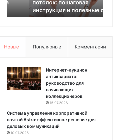
потолок: пошаговая
Ремонт в н
л
о
инструкция и полезные советы
планирован
ь
в
н
о
о
с
к
т
р
р
а
о
Новые
Популярные
Комментарии
с
й
и
к
т
е
ь
Интернет-аукцион
:
п
антиквариата:
О
о
руководство для
т
т
начинающих
п
о
коллекционеров
л
л
а
15.07.2026
о
н
Система управления корпоративной
к
и
почтой Astra: эффективное решение для
:
р
деловых коммуникаций
п
о
10.07.2026
о
в