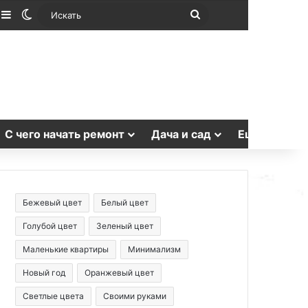
лучайная статья
Sidebar
Switch skin
Искать
С чего начать ремонт
Дача и сад
Еще
Бежевый цвет
Белый цвет
Голубой цвет
Зеленый цвет
Маленькие квартиры
Минимализм
Новый год
Оранжевый цвет
Светлые цвета
Своими руками