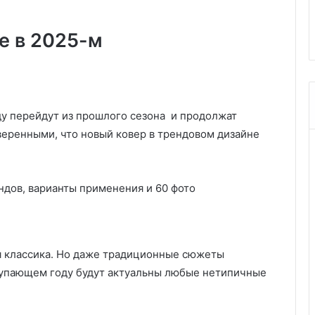
мунитета и
обустройстве колодца на
ш
участке
и
е в 2025-м
б
о
к
в
о
б
у перейдут из прошлого сезона и продолжат
у
веренными, что новый ковер в трендовом дизайне
с
т
р
о
й
с
т
в
 классика. Но даже традиционные сюжеты
е
тупающем году будут актуальны любые нетипичные
к
о
л