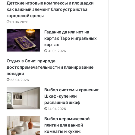
ш
а
Детские игровые комплексы и площадки
а
н
как важный элемент благоустройства
г
и
городской среды
о
я
01.06.2026
в
д
Гадание да или нет на
а
о
картах Таро и игральных
я
п
картах
и
р
31.05.2026
н
и
с
е
Отдых в Сочи: природа,
т
м
достопримечательности и планирование
р
к
поездки
у
и
28.04.2026
к
Выбор системы хранения:
ц
Шкаф-купе или
и
распашной шкаф
я
14.04.2026
и
п
Выбор керамической
о
плитки для ванной
л
комнаты и кухни:
е