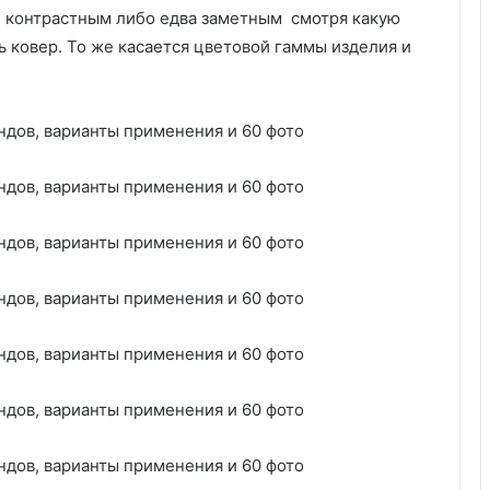
о
и контрастным либо едва заметным смотря какую
д
ь ковер. То же касается цветовой гаммы изделия и
ц
а
н
а
у
ч
а
с
т
к
е