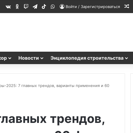
vk.com
Одноклассники
Twitch
Telegram
TikTok
WhatsApp
С
Войти / Зарегистрироваться
кор
Новости
Энциклопедия строительства
ры-2025: 7 главных трендов, варианты применения и 60
главных трендов,