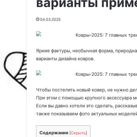
варианты приме
04.03.2025
Яркие фактуры, необычная форма, природна
варианты дизайна ковров.
Чтобы постелить новый ковер, не нужно дел
К
З
а
а
При этом с помощью крупного аксессуара м
к
б
Если вы давно хотели это сделать, рассказыв
п
о
также показываем фото актуальных моделей
о
т
17.05.2025
с
а
Забота о здоро
06.10.2025
а
о
Как посадить виноград осенью:
«Зайчонком»: 
Содержание
[
Скрыть
]
д
з