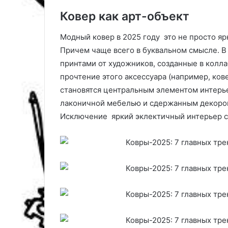
ы
р
Ковер как арт-объект
п
ж
о
к
Модный ковер в 2025 году это не просто яр
у
а
Причем чаще всего в буквальном смысле. В
х
и
принтами от художников, созданные в колл
о
м
д
м
прочтение этого аксессуара (например, ков
у
у
становятся центральным элементом интерье
н
лаконичной мебелью и сдержанным декором,
и
Исключение яркий эклектичный интерьер с
т
е
т
а
и
с
п
о
к
о
й