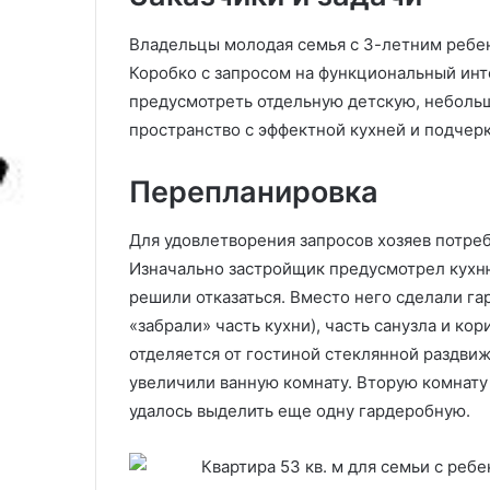
и
-
подробный лунный календарь
модели, тренд
я
2
Владельцы молодая семья с 3-летним ребе
по посадке и уходу
выбору (97 фо
т
0
Коробко с запросом на функциональный инт
н
2
ы
5
предусмотреть отдельную детскую, небольш
е
:
пространство с эффектной кухней и подчерк
д
а
н
к
Перепланировка
и
т
д
у
л
а
Для удовлетворения запросов хозяев потре
я
л
Изначально застройщик предусмотрел кухню,
п
ь
решили отказаться. Вместо него сделали г
о
н
с
ы
«забрали» часть кухни), часть санузла и ко
а
е
отделяется от гостиной стеклянной раздви
д
м
увеличили ванную комнату. Вторую комнату
к
о
удалось выделить еще одну гардеробную.
и
д
п
е
о
л
м
и