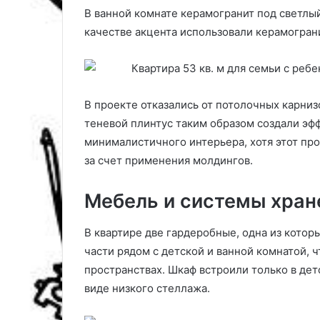
н
у
В ванной комнате керамогранит под светлы
ы
(
качестве акцента использовали керамограни
й
9
л
7
у
ф
н
о
н
т
В проекте отказались от потолочных карниз
ы
о
теневой плинтус таким образом создали эфф
й
)
минималистичного интерьера, хотя этот про
к
а
за счет применения молдингов.
л
е
Мебель и системы хран
н
д
а
В квартире две гардеробные, одна из котор
р
части рядом с детской и ванной комнатой, ч
ь
пространствах. Шкаф встроили только в дет
п
виде низкого стеллажа.
о
п