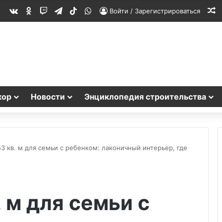
vk.com
Одноклассники
Twitch
Telegram
TikTok
WhatsApp
С
Войти / Зарегистрироваться
кор
Новости
Энциклопедия строительства
53 кв. м для семьи с ребенком: лаконичный интерьер, где
 м для семьи с