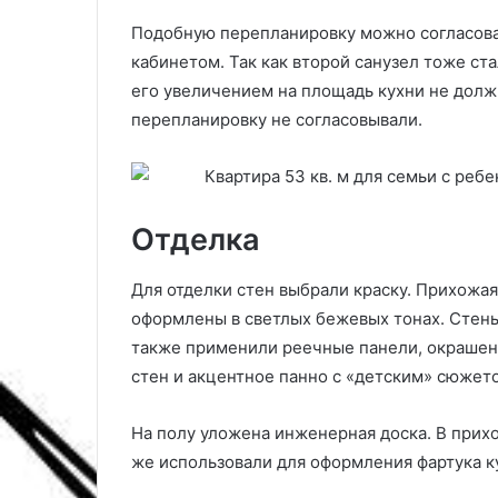
и
,
Подобную перепланировку можно согласоват
д
т
кабинетом. Так как второй санузел тоже ст
о
р
р
е
его увеличением на площадь кухни не долж
о
н
перепланировку не согласовывали.
в
д
в
ы
м
и
а
с
е
о
Отделка
2
в
0
е
Для отделки стен выбрали краску. Прихожая,
2
т
оформлены в светлых бежевых тонах. Стен
5
ы
п
также применили реечные панели, окрашенн
п
о
стен и акцентное панно с «детским» сюжет
о
в
д
ы
На полу уложена инженерная доска. В прих
р
б
же использовали для оформления фартука к
о
о
б
р