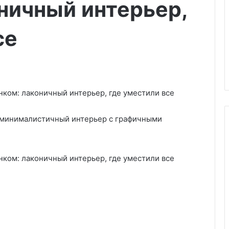
ничный интерьер,
се
 минималистичный интерьер с графичными
Ц
в
е
т
у
т
06.06.2025
в
 актуальные
Цветут все лето без хлопот: 7