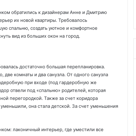
с
ы и советы по
красивых растений для вашег
е
нком обратились к дизайнерам Анне и Дмитрию
то)
сада
л
ерьер их новой квартиры. Требовалось
е
т
ую спальню, создать уютное и комфортное
о
нуть вид из больших окон на город.
б
е
з
х
л
бовалась достаточно большая перепланировка.
о
 две комнаты и два санузла. От одного санузла
п
ардеробную при входе (под гардеробную же
о
т
ридор отвели под «спальню» родителей, которая
:
жной перегородкой. Также за счет коридора
7
 уменьшили, она стала детской. За счет уменьшения
к
р
а
с
и