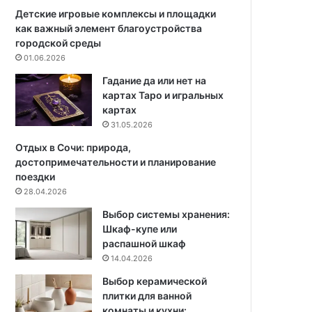
и
т
Детские игровые комплексы и площадки
в
о
как важный элемент благоустройства
а
м
городской среды
н
ф
01.06.2026
и
э
Гадание да или нет на
я
н
картах Таро и игральных
и
ш
картах
с
у
31.05.2026
п
й
о
:
Отдых в Сочи: природа,
с
к
достопримечательности и планирование
о
в
поездки
б
а
28.04.2026
ы
р
Выбор системы хранения:
ф
т
Шкаф-купе или
и
и
распашной шкаф
к
р
14.04.2026
с
а
а
8
Выбор керамической
ц
4
плитки для ванной
и
к
комнаты и кухни: