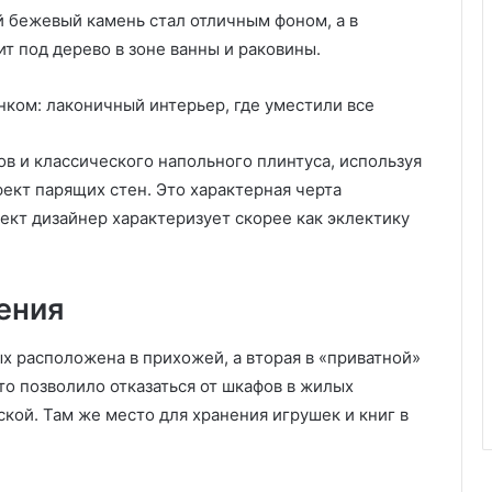
а
й бежевый камень стал отличным фоном, а в
д
т под дерево в зоне ванны и раковины.
а
ов и классического напольного плинтуса, используя
ект парящих стен. Это характерная черта
ект дизайнер характеризует скорее как эклектику
ения
ых расположена в прихожей, а вторая в «приватной»
то позволило отказаться от шкафов в жилых
ской. Там же место для хранения игрушек и книг в