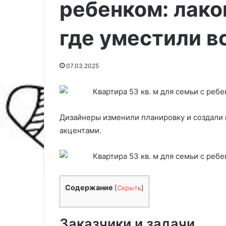
ребенком: лако
где уместили в
07.03.2025
Дизайнеры изменили планировку и создали
акцентами.
Б
К
л
р
а
о
г
в
Содержание
[
Скрыть
]
о
а
07.05.2025
п
т
Благоприятные дни для
03.03.2025
р
и
Заказчики и задачи
посадки помидоров в мае 2025:
Кровати-2025: