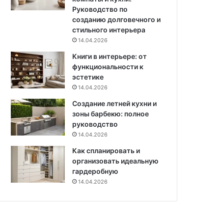
и
в
Руководство по
н
.
созданию долговечного и
а
м
стильного интерьера
с
д
14.04.2026
т
л
е
Книги в интерьере: от
я
н
функциональности к
м
е
эстетике
а
м
14.04.2026
ы
Создание летней кухни и
и
зоны барбекю: полное
д
руководство
в
14.04.2026
у
х
Как спланировать и
д
организовать идеальную
е
гардеробную
т
14.04.2026
е
й