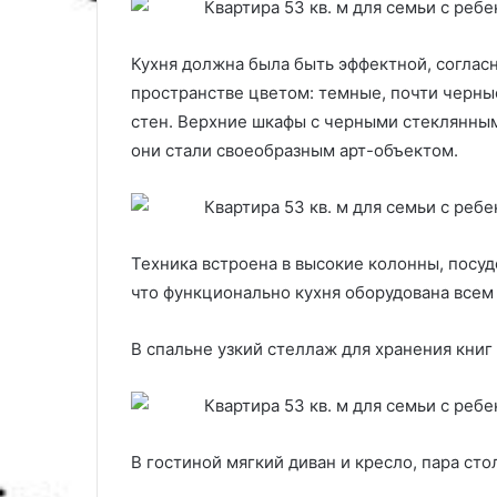
о
с
а
Кухня должна была быть эффектной, согласн
д
пространстве цветом: темные, почти черны
к
е
стен. Верхние шкафы с черными стеклянным
и
они стали своеобразным арт-объектом.
у
х
о
д
у
Техника встроена в высокие колонны, посу
что функционально кухня оборудована все
В спальне узкий стеллаж для хранения книг
В гостиной мягкий диван и кресло, пара ст