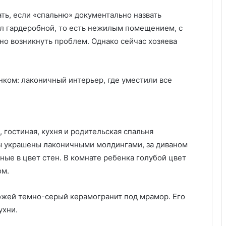
в
ь, если «спальню» документально назвать
ы
ал гардеробной, то есть нежилым помещением, с
х
р
но возникнуть проблем. Однако сейчас хозяева
а
с
т
е
н
и
й
д
 гостиная, кухня и родительская спальня
л
ы украшены лаконичными молдингами, за диваном
я
в
ые в цвет стен. В комнате ребенка голубой цвет
а
ом.
ш
е
ожей темно-серый керамогранит под мрамор. Его
г
ухни.
о
с