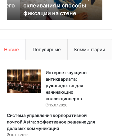
с
о
о
склеивания и способы
квартира 84
и
м
фиксации на стене
двух детей
т
н
ь
а
п
т
а
с
з
д
л
е
Новые
Популярные
Комментарии
ы
л
:
а
в
л
а
Интернет-аукцион
и
р
антиквариата:
ч
и
руководство для
е
а
начинающих
т
н
коллекционеров
ы
т
р
15.07.2026
ы
е
Система управления корпоративной
с
с
почтой Astra: эффективное решение для
к
у
деловых коммуникаций
л
ч
10.07.2026
е
е