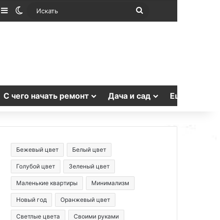
лучайная статья
Sidebar
Switch skin
Искать
С чего начать ремонт
Дача и сад
Еще
Бежевый цвет
Белый цвет
Голубой цвет
Зеленый цвет
Маленькие квартиры
Минимализм
Новый год
Оранжевый цвет
Светлые цвета
Своими руками