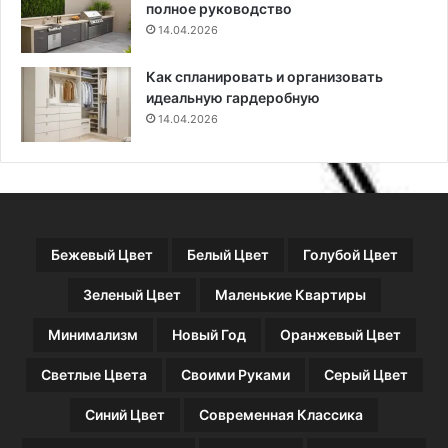
полное руководство
с
14.04.2026
ч
е
т
Как спланировать и организовать
а
идеальную гардеробную
с
14.04.2026
р
о
к
о
в
п
Бежевый Цвет
Белый Цвет
Голубой Цвет
о
с
Зеленый Цвет
Маленькие Квартиры
а
д
Минимализм
Новый Год
Оранжевый Цвет
к
и
Светлые Цвета
Своими Руками
Серый Цвет
Синий Цвет
Современная Классика