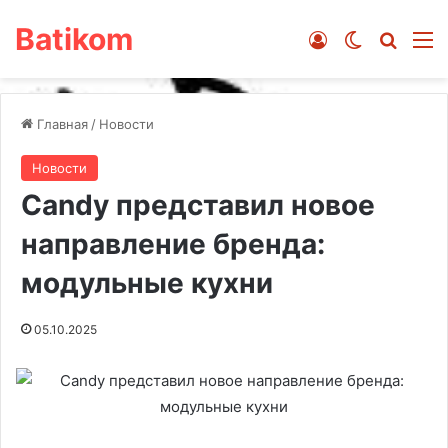
Batikom
Войти
Switch ski
Искат
М
Главная
/
Новости
Новости
Сandy представил новое
направление бренда:
модульные кухни
05.10.2025