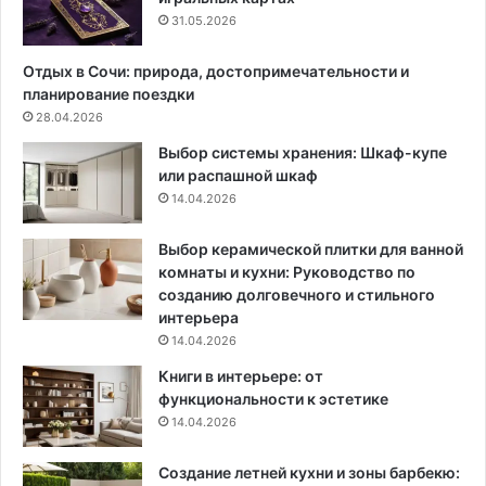
р
:
31.05.2026
е
л
л
у
Отдых в Сочи: природа, достопримечательности и
и
ч
планирование поездки
(
ш
28.04.2026
и
и
Выбор системы хранения: Шкаф-купе
ч
е
или распашной шкаф
е
д
14.04.2026
м
н
и
и
х
и
Выбор керамической плитки для ванной
з
а
комнаты и кухни: Руководство по
а
л
созданию долговечного и стильного
м
г
интерьера
е
о
14.04.2026
н
р
Книги в интерьере: от
и
и
функциональности к эстетике
т
т
14.04.2026
ь
м
)
р
Создание летней кухни и зоны барбекю:
а