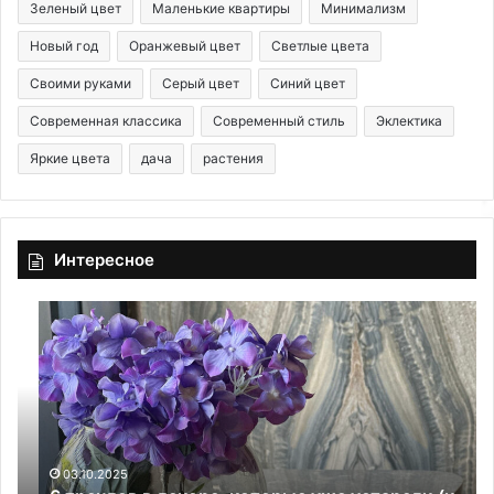
Зеленый цвет
Маленькие квартиры
Минимализм
Новый год
Оранжевый цвет
Светлые цвета
Своими руками
Серый цвет
Синий цвет
Современная классика
Современный стиль
Эклектика
Яркие цвета
дача
растения
Интересное
6
К
т
о
р
г
е
д
н
а
д
с
о
е
в
я
03.10.2025