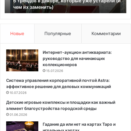
6 трендов в декоре, которые уже устарели (и
в
т
чем их заменить)
д
ь
е
о
к
г
о
у
р
р
Новые
Популярные
Комментарии
е
ц
,
ы
к
в
Интернет-аукцион антиквариата:
о
м
руководство для начинающих
т
а
коллекционеров
о
р
15.07.2026
р
т
Система управления корпоративной почтой Astra:
ы
е
эффективное решение для деловых коммуникаций
е
2
у
10.07.2026
0
ж
2
Детские игровые комплексы и площадки как важный
е
5
элемент благоустройства городской среды
у
г
01.06.2026
с
о
т
д
Гадание да или нет на картах Таро и
а
а
игральных картах