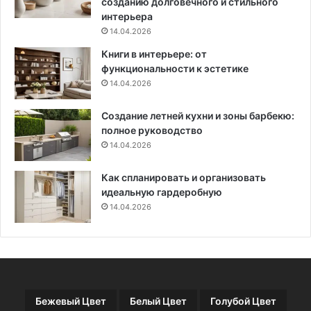
созданию долговечного и стильного
о
в
интерьера
в
а
14.04.2026
ы
н
Книги в интерьере: от
б
и
функциональности к эстетике
р
й
14.04.2026
а
д
т
л
Создание летней кухни и зоны барбекю:
ь
я
полное руководство
?
о
С
14.04.2026
т
р
к
а
р
Как спланировать и организовать
в
ы
идеальную гардеробную
н
т
14.04.2026
е
о
н
г
и
о
е
г
и
р
с
у
Бежевый Цвет
Белый Цвет
Голубой Цвет
о
н