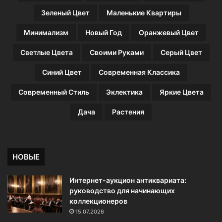
в
т
Зеленый Цвет
Маленькие Квартиры
е
а
т
и
Минимализм
Новый Год
Оранжевый Цвет
ы
т
е
Светлые Цвета
Своими Руками
Серый Цвет
п
л
Синий Цвет
Современная Классика
и
ц
Современный Стиль
Эклектика
Яркие Цвета
ы
Дача
Растения
НОВЫЕ
Интернет-аукцион антиквариата:
руководство для начинающих
коллекционеров
15.07.2026