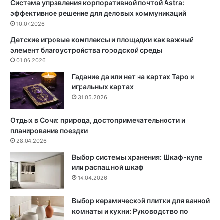
Система управления корпоративной почтой Astra:
и
ы
эффективное решение для деловых коммуникаций
й
е
п
10.07.2026
к
о
к
Детские игровые комплексы и площадки как важный
л
л
элемент благоустройства городской среды
о
а
01.06.2026
т
д
е
о
Гадание да или нет на картах Таро и
н
с
игральных картах
ц
п
31.05.2026
е
о
с
р
Отдых в Сочи: природа, достопримечательности и
у
и
планирование поездки
ш
о
28.04.2026
и
з
Выбор системы хранения: Шкаф-купе
т
у
или распашной шкаф
е
:
14.04.2026
л
1
ь
8
:
н
Выбор керамической плитки для ванной
ч
а
комнаты и кухни: Руководство по
т
з