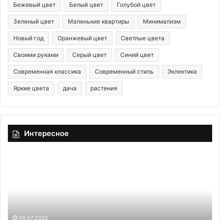
Бежевый цвет
Белый цвет
Голубой цвет
Зеленый цвет
Маленькие квартиры
Минимализм
Новый год
Оранжевый цвет
Светлые цвета
Своими руками
Серый цвет
Синий цвет
Современная классика
Современный стиль
Эклектика
Яркие цвета
дача
растения
Интересное
Ч
О
е
г
м
у
о
р
б
ц
р
ы
а
09.07.2025
д