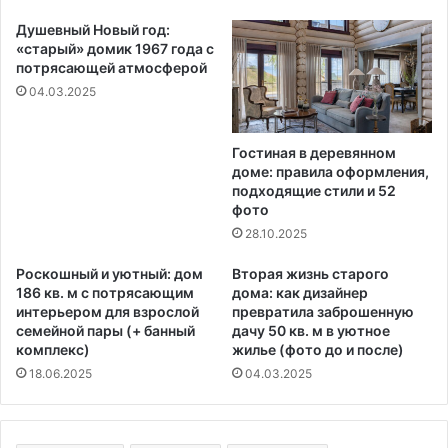
Душевный Новый год:
«старый» домик 1967 года с
потрясающей атмосферой
04.03.2025
Гостиная в деревянном
доме: правила оформления,
подходящие стили и 52
фото
28.10.2025
Роскошный и уютный: дом
Вторая жизнь старого
186 кв. м с потрясающим
дома: как дизайнер
интерьером для взрослой
превратила заброшенную
семейной пары (+ банный
дачу 50 кв. м в уютное
комплекс)
жилье (фото до и после)
18.06.2025
04.03.2025