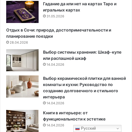
о
:
Гадание да или нет на картах Таро и
к
1
игральных картах
у
5
31.05.2026
п
н
н
а
Отдых в Сочи: природа, достопримечательности и
ы
з
планирование поездки
е
в
28.04.2026
с
а
Выбор системы хранения: Шкаф-купе
р
н
или распашной шкаф
е
и
14.04.2026
д
й
с
т
Выбор керамической плитки для ванной
в
комнаты и кухни: Руководство по
а
созданию долговечного и стильного
и
интерьера
н
14.04.2026
а
Книги в интерьере: от
р
функциональности к эстетике
о
14.04.2026
д
Русский