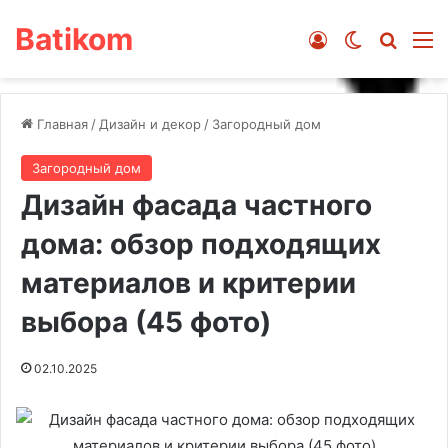
Batikom
Войти
Switch ski
Искат
М
Главная
/
Дизайн и декор
/
Загородный дом
Загородный дом
Дизайн фасада частного
дома: обзор подходящих
материалов и критерии
выбора (45 фото)
02.10.2025