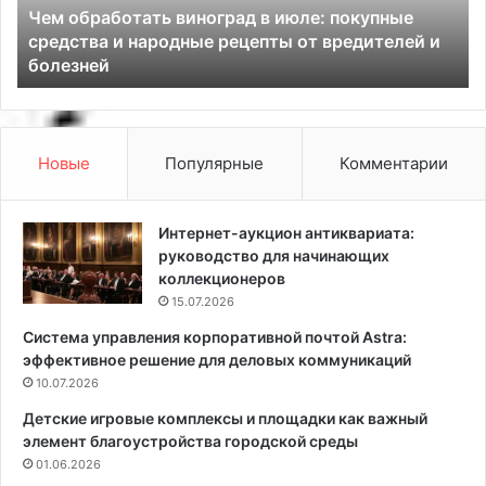
Чем обработать виноград в июле: покупные
б
л
средства и народные рецепты от вредителей и
о
я
болезней
т
з
а
а
т
с
ь
о
в
л
Новые
Популярные
Комментарии
и
к
н
и
о
—
Интернет-аукцион антиквариата:
г
л
руководство для начинающих
р
у
коллекционеров
а
ч
15.07.2026
д
ш
Система управления корпоративной почтой Astra:
в
и
эффективное решение для деловых коммуникаций
и
е
ю
10.07.2026
с
л
о
Детские игровые комплексы и площадки как важный
е
р
элемент благоустройства городской среды
:
т
01.06.2026
п
а